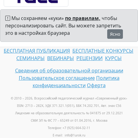
Мы сохраняем «куки»
по правилам,
чтобы
персонализировать сайт. Вы можете запретить
это в настройках браузера
Ясно
БЕСПЛАТНАЯ ПУБЛИКАЦИЯ
БЕСПЛАТНЫЕ КОНКУРСЫ
СЕМИНАРЫ
ВЕБИНАРЫ
РЕЦЕНЗИИ
КУРСЫ
Сведения об образовательной организации
Пользовательское соглашение
Политика
конфиденциальности
Оферта
© 2010 – 2026, Всероссийский педагогический журнал «Современный урок
»
ISSN: 2713 – 282X, УДК 371.321.1(051), ББК 74.202.701, Авт. знак С56
Лицензия на образовательную деятельность № 041875 от 29.12.2021
СМИ ЭЛ № ФС 77 – 65249 от 01.04.2016, г. Москва
Телефон: +7 (925) 664-32-11
E-mail: info@1urok.ru