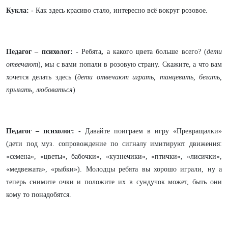
Кукла: -
Как здесь красиво стало, интересно всё вокруг розовое.
Педагог – психолог: -
Ребята
,
а какого цвета больше всего? (
дети
отвечают
), мы с вами попали в розовую страну. Скажите, а что вам
хочется делать здесь (
дети отвечают играть, танцевать, бегать,
прыгать, любоваться
)
Педагог – психолог: -
Давайте поиграем в игру «Превращалки»
(дети под муз. сопровождение по сигналу имитируют движения:
«семена», «цветы», бабочки», «кузнечики», «птички», «лисички»,
«медвежата», «рыбки»). Молодцы ребята вы хорошо играли, ну а
теперь снимите очки и положите их в сундучок может, быть они
кому то понадобятся.