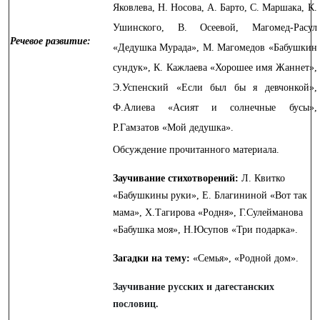
Яковлева, Н. Носова, А. Барто, С. Маршака, К.
Ушинского, В. Осеевой, Магомед-Расул
Речевое развитие:
«Дедушка Мурада», М. Магомедов «Бабушкин
сундук», К. Кажлаева «Хорошее имя Жаннет»,
Э.Успенский «Если был бы я девчонкой»,
Ф.Алиева «Асият и солнечные бусы»,
Р.Гамзатов «Мой дедушка».
Обсуждение прочитанного материала.
Заучивание стихотворений:
Л. Квитко
«Бабушкины руки», Е. Благининой «Вот так
мама», Х.Тагирова «Родня», Г.Сулейманова
«Бабушка моя», Н.Юсупов «Три подарка».
Загадки на тему:
«Семья», «Родной дом».
Заучивание русских и дагестанских
пословиц.