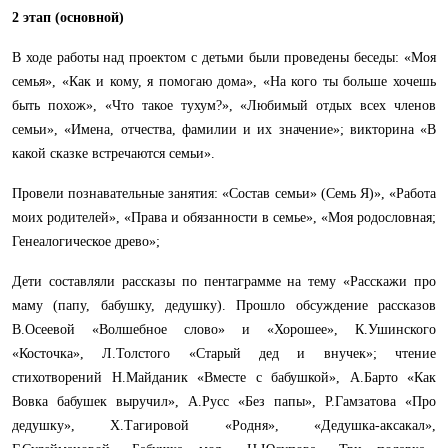
2 этап (основной)
В ходе работы над проектом с детьми были проведены беседы: «Моя
семья», «Как и кому, я помогаю дома», «На кого ты больше хочешь
быть похож», «Что такое тухум?», «Любимый отдых всех членов
семьи», «Имена, отчества, фамилии и их значение»; викторина «В
какой сказке встречаются семьи».
Провели познавательные занятия: «Состав семьи» (Семь Я)», «Работа
моих родителей», «Права и обязанности в семье», «Моя родословная;
Генеалогическое древо»;
Дети составляли рассказы по пентаграмме на тему «Расскажи про
маму (папу, бабушку, дедушку). Прошло обсуждение рассказов
В.Осеевой «Волшебное слово» и «Хорошее», К.Ушинского
«Косточка», Л.Толстого «Старый дед и внучек»; чтение
стихотворений Н.Майданик «Вместе с бабушкой», А.Барто «Как
Вовка бабушек выручил», А.Русс «Без папы», Р.Гамзатова «Про
дедушку», Х.Тагировой «Родня», «Дедушка-аксакал»,