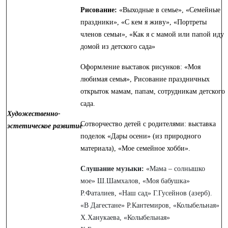
Рисование:
«Выходные в семье», «Семейные
праздники», «С кем я живу», «Портреты
членов семьи», «Как я с мамой или папой иду
домой из детского сада»
Оформление выставок рисунков: «Моя
любимая семья», Рисование праздничных
открыток мамам, папам, сотрудникам детского
сада.
Художественно-
Сотворчество детей с родителями: выставка
эстетическое развитие
поделок «Дары осени» (из природного
материала), «Мое семейное хобби».
Слушание музыки:
«Мама – солнышко
мое» Ш.Шамхалов, «Моя бабушка»
Р.Фаталиев, «Наш сад» Г.Гусейнов (азерб).
«В Дагестане» Р.Кантемиров, «Колыбельная»
Х.Ханукаева, «Колыбельная»