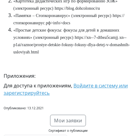
«Картотека дидактических игр по формированию ЗОЖ»
(электронный ресурс) https://blog.dohcolonoc/ru
«Памятки – Стопкоронавирус» (электронный ресурс) https://
стопкоронавирус.рф>info>docs
«Простые детские фокусы: фокусы для детей в домашних
условиях» (электронный ресурс) https://xn--7-dtbea5camjj.xn--
p1ai/raznoe/prostye-detskie-fokusy-fokusy-dlya-detej-v-domashnih-
usloviyah.html
Приложения:
Для доступа к приложениям,
Войдите в систему или
зарегистрируйтесь
Опубликовано: 13.12.2021
Мои заявки
Сертификат о публикации