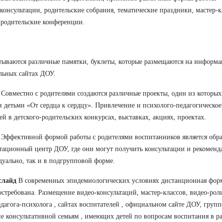
 консультации, родительские собрания, тематические праздники, мастер-к
 родительские конференции.
тываются различные памятки, буклеты, которые размещаются на информ
ьных сайтах ДОУ.
Совместно с родителями создаются различные проекты, один из которых 
 детьми «От сердца к сердцу». Привлечение и психолого-педагогическо
ей в детского-родительских конкурсах, выставках, акциях, проектах.
Эффективной формой работы с родителями воспитанников является обр
тационный центр ДОУ, где они могут получить консультации и рекоменда
уально, так и в подгрупповой форме.
 слайд
В современных эпидемиологических условиях дистанционная форм
остребована. Размещение видео-консультаций, мастер-классов, видео-ро
едагога-психолога , сайтах воспитателей , официальном сайте ДОУ, групп
е консультативной семьям , имеющих детей по вопросам воспитания в р