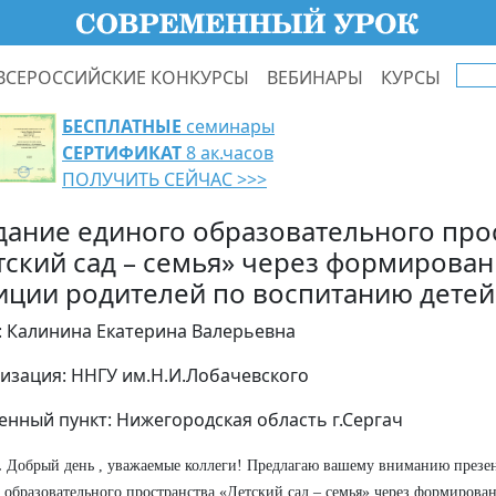
ВСЕРОССИЙСКИЕ КОНКУРСЫ
ВЕБИНАРЫ
КУРСЫ
БЕСПЛАТНЫЕ
семинары
СЕРТИФИКАТ
8 ак.часов
ПОЛУЧИТЬ СЕЙЧАС >>>
дание единого образовательного про
тский сад – семья» через формирова
иции родителей по воспитанию детей
: Калинина Екатерина Валерьевна
изация: ННГУ им.Н.И.Лобачевского
енный пункт: Нижегородская область г.Сергач
.
Добрый день , уважаемые коллеги! Предлагаю вашему вниманию презе
 образовательного пространства «Детский сад – семья» через формиров