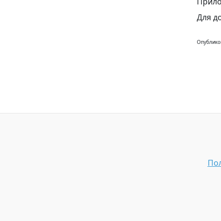
Прило
Для д
Опублико
Пол