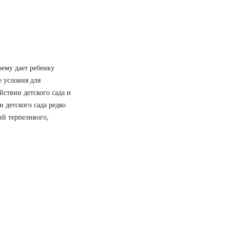
оему дает ребенку
е условия для
ствии детского сада и
 детского сада редко
ий терпеливого,