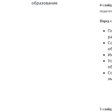
образование
4 слайд
педагог
Перед 
П
ра
С
о
И
У
о
С
э
5 слайд