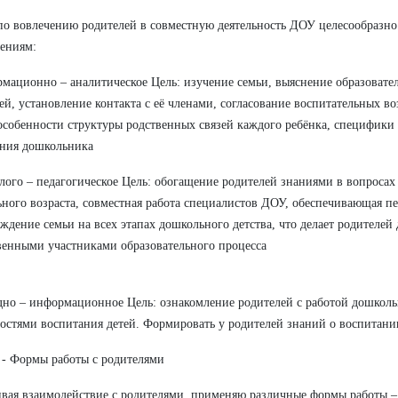
по вовлечению родителей в совместную деятельность ДОУ целесообразно
ениям:
мационно – аналитическое Цель: изучение семьи, выяснение образовате
ей, установление контакта с её членами, согласование воспитательных во
особенности структуры родственных связей каждого ребёнка, специфики
ния дошкольника
лого – педагогическое Цель: обогащение родителей знаниями в вопросах
ного возраста, совместная работа специалистов ДОУ, обеспечивающая пе
ждение семьи на всех этапах дошкольного детства, что делает родителей
венными участниками образовательного процесса
дно – информационное Цель: ознакомление родителей с работой дошколь
остями воспитания детей. Формировать у родителей знаний о воспитани
- Формы работы с родителями
вая взаимодействие с родителями, применяю различные формы работы –