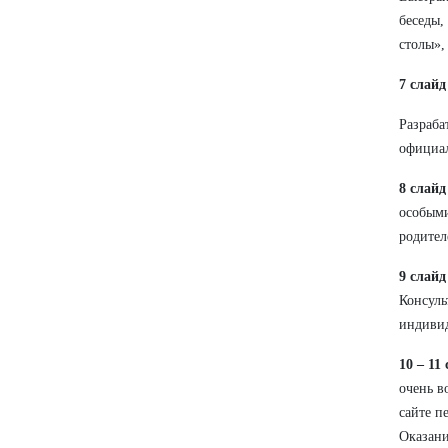
беседы,
столы»,
7 слайд
Разраба
официал
8 слайд
особыми
родител
9 слайд
Консуль
индивид
10 – 11
очень в
сайте п
Оказани