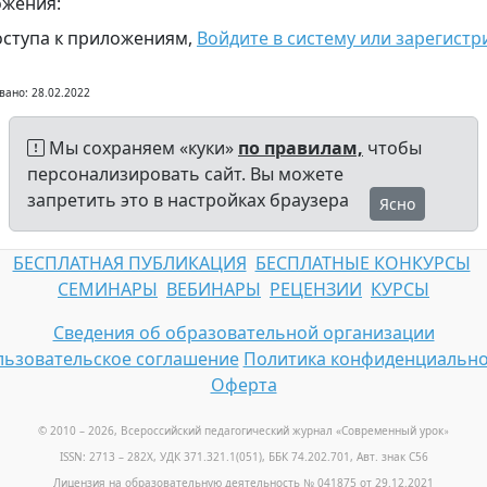
жения:
оступа к приложениям,
Войдите в систему или зарегистр
вано: 28.02.2022
Мы сохраняем «куки»
по правилам,
чтобы
персонализировать сайт. Вы можете
запретить это в настройках браузера
Ясно
БЕСПЛАТНАЯ ПУБЛИКАЦИЯ
БЕСПЛАТНЫЕ КОНКУРСЫ
СЕМИНАРЫ
ВЕБИНАРЫ
РЕЦЕНЗИИ
КУРСЫ
Сведения об образовательной организации
ьзовательское соглашение
Политика конфиденциально
Оферта
© 2010 – 2026, Всероссийский педагогический журнал «Современный урок
»
ISSN: 2713 – 282X, УДК 371.321.1(051), ББК 74.202.701, Авт. знак С56
Лицензия на образовательную деятельность № 041875 от 29.12.2021