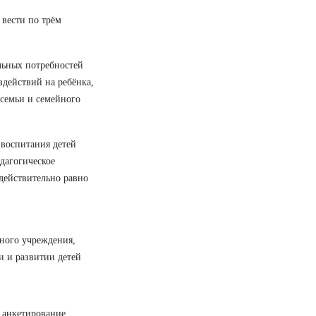
 вести по трём
льных потребностей
здействий на ребёнка,
 семьи и семейного
 воспитания детей
дагогическое
 действительно равно
ного учреждения,
и и развитии детей
 анкетирование,