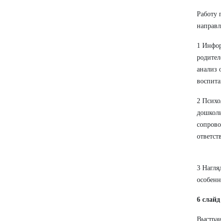
Работу 
направл
1 Инфор
родител
анализ 
воспита
2 Психо
дошколь
сопрово
ответст
3 Нагля
особенн
6 слайд
Выстраи