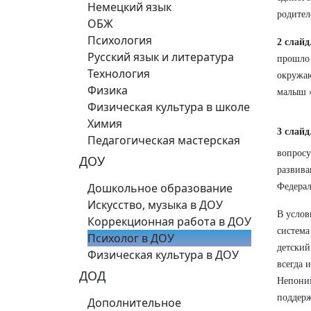
Немецкий язык
родител
ОБЖ
Психология
2 слайд
Русский язык и литература
прошло 
Технология
окружаю
Физика
малыш 
Физическая культура в школе
Химия
3 слайд
Педагогическая мастерская
вопросу
ДОУ
развива
Дошкольное образование
Федерал
Искусство, музыка в ДОУ
В услов
Коррекционная работа в ДОУ
система
Психолог в ДОУ
детский
Физическая культура в ДОУ
всегда 
ДОД
Непоним
поддерж
Дополнительное