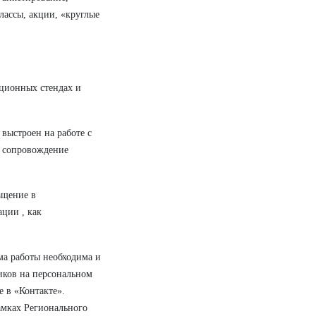
лассы, акции, «круглые
ационных стендах и
выстроен на работе с
е сопровождение
ащение в
ции , как
а работы необходима и
ликов на персональном
е в «Контакте».
амках Регионального