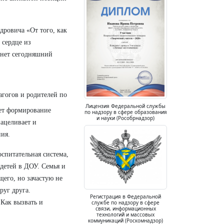
дровича «От того, как
 сердце из
анет сегодняшний
агогов и родителей по
Лицензия Федеральной службы
ает формирование
по надзору в сфере образования
и науки (Рособрнадзор)
ацеливает и
ия.
спитательная система,
детей в ДОУ. Семья и
щего, но зачастую не
руг друга.
Регистрация в Федеральной
Как вызвать и
службе по надзору в сфере
связи, информационных
технологий и массовых
коммуникаций (Роскомнадзор)