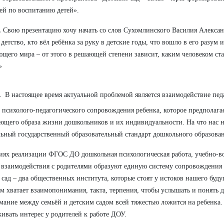
ей по воспитанию детей».
.
Свою презентацию хочу начать со слов Сухомлинского Василия Алексан
детство, кто вёл ребёнка за руку в детские годы, что вошло в его разум и
щего мира – от этого в решающей степени зависит, каким человеком ст
»
.
В настоящее время актуальной проблемой является взаимодействие пед
 психолого-педагогического сопровождения ребенка, которое предполаг
ющего образа жизни дошкольников и их индивидуальности. На что нас н
ьный государственный образовательный стандарт дошкольного образован
иях реализации ФГОС ДО дошкольная психологическая работа, учебно-во
 взаимодействия с родителями образуют единую систему сопровождения 
 сад – два общественных института, которые стоят у истоков нашего буду
им хватает взаимопонимания, такта, терпения, чтобы услышать и понять д
ание между семьёй и детским садом всей тяжестью ложится на ребенка. 
ивать интерес у родителей к работе ДОУ.