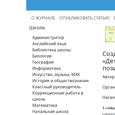
О ЖУРНАЛЕ
ОПУБЛИКОВАТЬ СТАТЬЮ
Школа
Администратор
Английский язык
Библиотека школы
Соз
Биология
«Де
География
поз
Информатика
Искусство, музыка, МХК
Автор
История и обществознание
Классный руководитель
Орган
Коррекционная работа в
Насел
школе
Математика
1 слайд
Начальная школа
единого