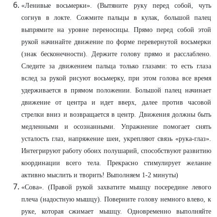
«Ленивые восьмерки». (Вытяните руку перед собой, чуть
согнув в локте. Сожмите пальцы в кулак, большой палец
выпрямите на уровне переносицы. Прямо перед собой этой
рукой начинайте движение по форме перевернутой восьмерки
(знак бесконечности). Держите голову прямо и расслаблено.
Следите за движением пальца только глазами: то есть глаза
вслед за рукой рисуют восьмерку, при этом голова все время
удерживается в прямом положении. Большой палец начинает
движение от центра и идет вверх, далее против часовой
стрелки вниз и возвращается в центр. Движения должны быть
медленными и осознанными. Упражнение помогает снять
усталость глаз, напряжение шеи, укрепляют связь «рука-глаз».
Интегрируют работу обоих полушарий, способствуют развитию
координации всего тела. Прекрасно стимулирует желание
активно мыслить и творить! Выполняем 1-2 минуты)
«Сова». (Правой рукой захватите мышцу посередине левого
плеча (надостную мышцу). Поверните голову немного влево, к
руке, которая сжимает мышцу. Одновременно выполняйте