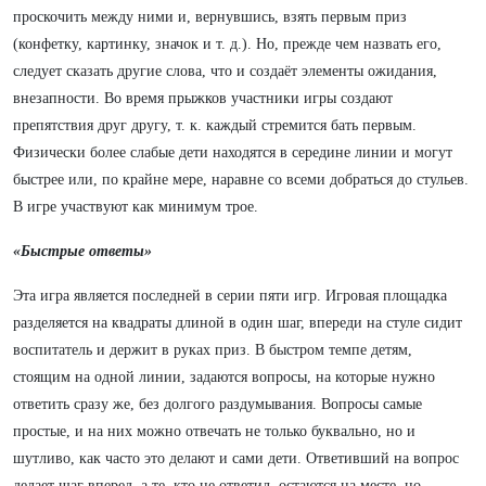
проскочить между ними и, вернувшись, взять первым приз
(конфетку, картинку, значок и т. д.). Но, прежде чем назвать его,
следует сказать другие слова, что и создаёт элементы ожидания,
внезапности. Во время прыжков участники игры создают
препятствия друг другу, т. к. каждый стремится бать первым.
Физически более слабые дети находятся в середине линии и могут
быстрее или, по крайне мере, наравне со всеми добраться до стульев.
В игре участвуют как минимум трое.
«Быстрые ответы»
Эта игра является последней в серии пяти игр. Игровая площадка
разделяется на квадраты длиной в один шаг, впереди на стуле сидит
воспитатель и держит в руках приз. В быстром темпе детям,
стоящим на одной линии, задаются вопросы, на которые нужно
ответить сразу же, без долгого раздумывания. Вопросы самые
простые, и на них можно отвечать не только буквально, но и
шутливо, как часто это делают и сами дети. Ответивший на вопрос
делает шаг вперед, а те, кто не ответил, остаются на месте, но