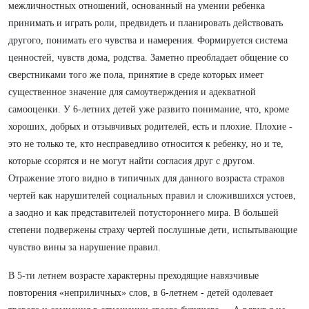
межличностных отношений, основанный на умении ребенка
принимать и играть роли, предвидеть и планировать действовать
другого, понимать его чувства и намерения. Формируется система
ценностей, чувств дома, родства. Заметно преобладает общение со
сверстниками того же пола, принятие в среде которых имеет
существенное значение для самоутверждения и адекватной
самооценки. У 6-летних детей уже развито понимание, что, кроме
хороших, добрых и отзывчивых родителей, есть и плохие. Плохие -
это не только те, кто несправедливо относится к ребенку, но и те,
которые ссорятся и не могут найти согласия друг с другом.
Отражение этого видно в типичных для данного возраста страхов
чертей как нарушителей социальных правил и сложившихся устоев,
а заодно и как представителей потустороннего мира. В большей
степени подвержены страху чертей послушные дети, испытывающие
чувство вины за нарушение правил.
В 5-ти летнем возрасте характерны преходящие навязчивые
повторения «неприличных» слов, в 6-летнем - детей одолевает