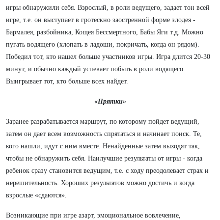
игры обнаружили себя. Взрослый, в роли ведущего, задает тон всей
игре, т.е. он выступает в гротескно заостренной форме злодея -
Бармалея, разбойника, Кощея Бессмертного, Бабы Яги т.д. Можно
пугать водящего (хлопать в ладоши, покричать, когда он рядом).
Победил тот, кто нашел больше участников игры. Игра длится 20-30
минут, и обычно каждый успевает побыть в роли водящего.
Выигрывает тот, кто больше всех найдет.
«Прятки»
Заранее разрабатывается маршрут, по которому пойдет ведущий,
затем он дает всем возможность спрятаться и начинает поиск. Те,
кого нашли, идут с ним вместе. Ненайденные затем выходят так,
чтобы не обнаружить себя. Наилучшие результаты от игры - когда
ребенок сразу становится ведущим, т.е. с ходу преодолевает страх и
нерешительность. Хороших результатов можно достичь и когда
взрослые «сдаются».
Возникающие при игре азарт, эмоциональное вовлечение,