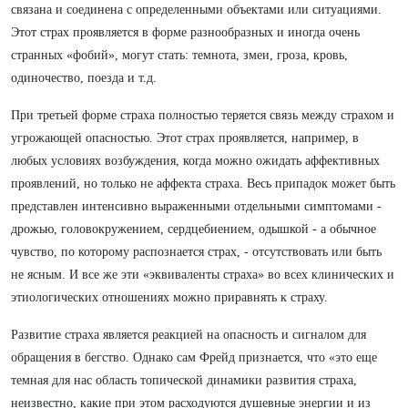
связана и соединена с определенными объектами или ситуациями.
Этот страх проявляется в форме разнообразных и иногда очень
странных «фобий», могут стать: темнота, змеи, гроза, кровь,
одиночество, поезда и т.д.
При третьей форме страха полностью теряется связь между страхом и
угрожающей опасностью. Этот страх проявляется, например, в
любых условиях возбуждения, когда можно ожидать аффективных
проявлений, но только не аффекта страха. Весь припадок может быть
представлен интенсивно выраженными отдельными симптомами -
дрожью, головокружением, сердцебиением, одышкой - а обычное
чувство, по которому распознается страх, - отсутствовать или быть
не ясным. И все же эти «эквиваленты страха» во всех клинических и
этиологических отношениях можно приравнять к страху.
Развитие страха является реакцией на опасность и сигналом для
обращения в бегство. Однако сам Фрейд признается, что «это еще
темная для нас область топической динамики развития страха,
неизвестно, какие при этом расходуются душевные энергии и из