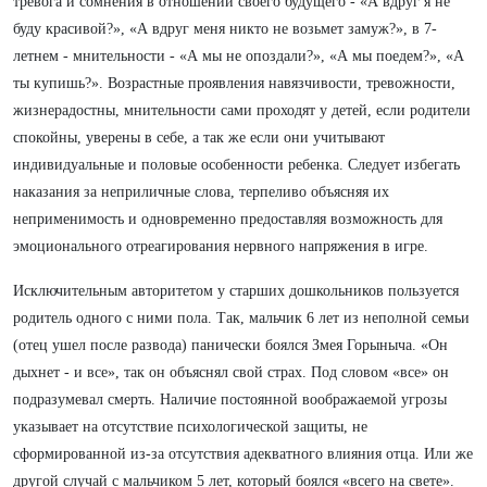
тревога и сомнения в отношении своего будущего - «А вдруг я не
буду красивой?», «А вдруг меня никто не возьмет замуж?», в 7-
летнем - мнительности - «А мы не опоздали?», «А мы поедем?», «А
ты купишь?». Возрастные проявления навязчивости, тревожности,
жизнерадостны, мнительности сами проходят у детей, если родители
спокойны, уверены в себе, а так же если они учитывают
индивидуальные и половые особенности ребенка. Следует избегать
наказания за неприличные слова, терпеливо объясняя их
неприменимость и одновременно предоставляя возможность для
эмоционального отреагирования нервного напряжения в игре.
Исключительным авторитетом у старших дошкольников пользуется
родитель одного с ними пола. Так, мальчик 6 лет из неполной семьи
(отец ушел после развода) панически боялся Змея Горыныча. «Он
дыхнет - и все», так он объяснял свой страх. Под словом «все» он
подразумевал смерть. Наличие постоянной воображаемой угрозы
указывает на отсутствие психологической защиты, не
сформированной из-за отсутствия адекватного влияния отца. Или же
другой случай с мальчиком 5 лет, который боялся «всего на свете».