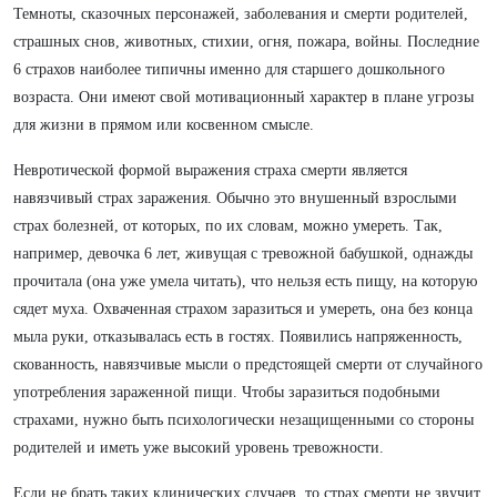
Темноты, сказочных персонажей, заболевания и смерти родителей,
страшных снов, животных, стихии, огня, пожара, войны. Последние
6 страхов наиболее типичны именно для старшего дошкольного
возраста. Они имеют свой мотивационный характер в плане угрозы
для жизни в прямом или косвенном смысле.
Невротической формой выражения страха смерти является
навязчивый страх заражения. Обычно это внушенный взрослыми
страх болезней, от которых, по их словам, можно умереть. Так,
например, девочка 6 лет, живущая с тревожной бабушкой, однажды
прочитала (она уже умела читать), что нельзя есть пищу, на которую
сядет муха. Охваченная страхом заразиться и умереть, она без конца
мыла руки, отказывалась есть в гостях. Появились напряженность,
скованность, навязчивые мысли о предстоящей смерти от случайного
употребления зараженной пищи. Чтобы заразиться подобными
страхами, нужно быть психологически незащищенными со стороны
родителей и иметь уже высокий уровень тревожности.
Если не брать таких клинических случаев, то страх смерти не звучит,