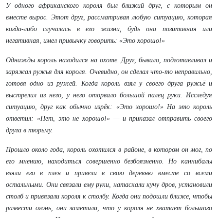
У одного африканского короля был близкий друг, с которым он
вместе вырос. Этот друг, рассматривая любую ситуацию, которая
когда-либо случалась в его жизни, будь она позитивная или
негативная, имел привычку говорить: «Это хорошо!»
Однажды король находился на охоте. Друг, бывало, подготавливал и
заряжал ружья для короля. Очевидно, он сделал что-то неправильно,
готовя одно из ружей. Когда король взял у своего друга ружьё и
выстрелил из него, у него оторвало большой палец руки. Исследуя
ситуацию, друг как обычно изрёк: «Это хорошо!» На это король
ответил: «Нет, это не хорошо!» — и приказал отправить своего
друга в тюрьму.
Прошло около года, король охотился в районе, в котором он мог, по
его мнению, находиться совершенно безбоязненно. Но каннибалы
взяли его в плен и привели в свою деревню вместе со всеми
остальными. Они связали ему руки, натаскали кучу дров, установили
столб и привязали короля к столбу. Когда они подошли ближе, чтобы
развести огонь, они заметили, что у короля не хватает большого