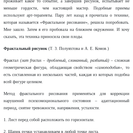
проживает какое то событие, а завершив рисунок, испытывает не
меньше гордости, чем настоящий мастер. Подобные приемы
используют арт-терапевты. Пару лет назад я прочитала о технике,
которая называется «Фрактальное рисование», решила попробовать.
Мне зашло. Затем я его пробовала на ближнем окружении. И хочу
сказать, эта техника приносила свои плоды.
Фрактальный рисунок
(Т. 3. Полуяхтова и А. Е. Комов.)
Фрактал
(лат fractus – дробленый, сломанный, разбитый)
– сложная
геометрическая фигура, обладающая свойством
«самоподобия»
, то
есть составленная из нескольких частей, каждая из которых подобна
всей фигуре целиком.
Метод фрактального рисования применяться для коррекции
нарушений психоэмоционального состояния – адаптационный
период, снятие тревожности, напряжения, усталости.
1. Лист перед собой расположить по горизонтали.
2. Шарик ручки устанавливаем в любой точке листа.