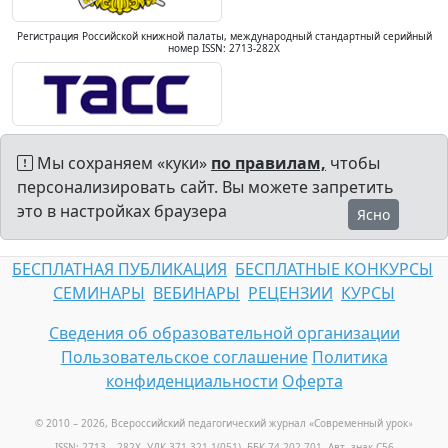
Регистрация Российской книжной палаты, международный стандартный серийный
номер ISSN: 2713-282X
Мы сохраняем «куки»
по правилам,
чтобы
персонализировать сайт. Вы можете запретить
это в настройках браузера
Ясно
БЕСПЛАТНАЯ ПУБЛИКАЦИЯ
БЕСПЛАТНЫЕ КОНКУРСЫ
СЕМИНАРЫ
ВЕБИНАРЫ
РЕЦЕНЗИИ
КУРСЫ
Сведения об образовательной организации
Пользовательское соглашение
Политика
конфиденциальности
Оферта
© 2010 – 2026, Всероссийский педагогический журнал «Современный урок
»
ISSN: 2713 – 282X, УДК 371.321.1(051), ББК 74.202.701, Авт. знак С56