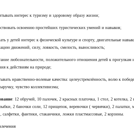
питывать интерес к туризму и здоровому образу жизни;
бствовать освоению простейших туристических умений и навыков;
вать у детей интерес к физической культуре и спорту, двигательные навык
ацию движений, силу, ловкость, смелость, выносливость;
тание любознательности, положительного отношения детей к прогулкам 
ия к действиям на природе;
тывать нравственно-волевые качества: целеустремлённость, волю к побед
ыручку, чувство коллективизма;
ование
: 12 обручей, 10 палочек, 2 красных платочка, 1 стол, 2 котелка, 2
 рыбки, 2 баночки соли, 12 прищепок, веревочки ( червячки), 2 палатки,
, салфетки, фантики, стаканчики, ложки пластмассовые, 2 корзины.
влечения