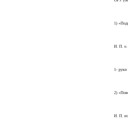
ОРУ (бе
1) «Под
И. П. о.
1- руки 
2) «Пов
И. П. н