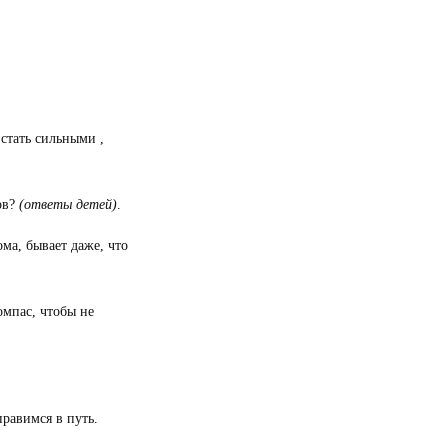
 стать сильными ,
ов?
(ответы детей)
.
ма, бывает даже, что
омпас, чтобы не
правимся в путь.