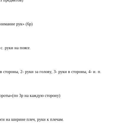
з предметов)
нимание рук» (6р)
 с. руки на поясе.
в стороны, 2- руки за голову, 3- руки в стороны, 4- и. п.
ороты»(по 3р на каждую сторону)
оги на ширине плеч, руки к плечам.