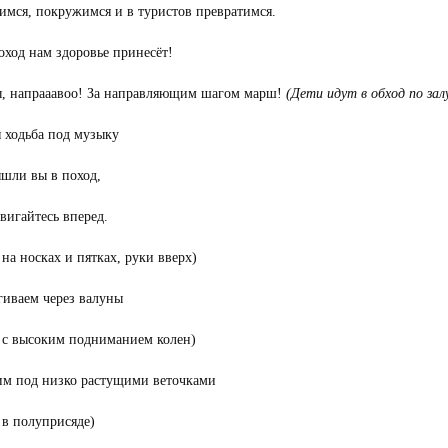
мся, покружимся и в туристов превратимся.
оход нам здоровье принесёт!
, напрааавоо! За направляющим шагом марш!
(Дети идут в обход по зал
 ходьба под музыку
шли вы в поход,
вигайтесь вперед.
 на носках и пятках, руки вверх)
иваем через валуны
 с высоким подниманием колен)
м под низко растущими веточками
 в полуприсяде)