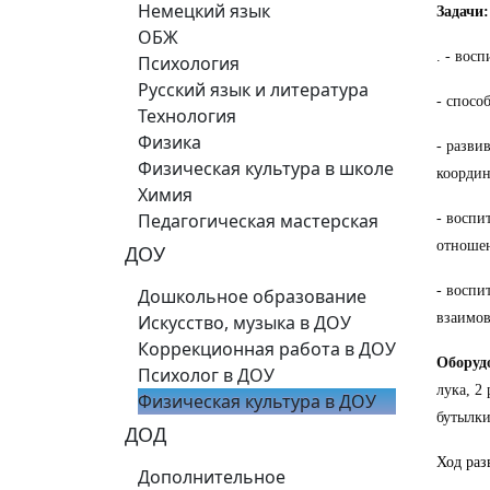
Немецкий язык
Задачи:
ОБЖ
. - вос
Психология
Русский язык и литература
- спосо
Технология
Физика
- разви
Физическая культура в школе
координ
Химия
Педагогическая мастерская
- воспи
отношен
ДОУ
- воспи
Дошкольное образование
взаимов
Искусство, музыка в ДОУ
Коррекционная работа в ДОУ
Оборуд
Психолог в ДОУ
лука, 2
Физическая культура в ДОУ
бутылки
ДОД
Ход раз
Дополнительное