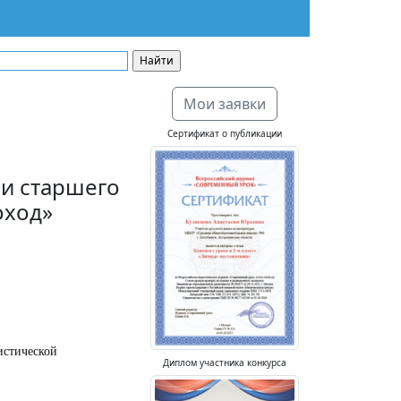
Мои заявки
Сертификат о публикации
ми старшего
оход»
истической
Диплом участника конкурса