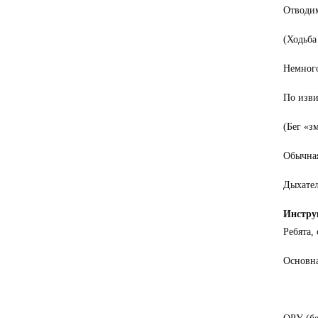
Отводим
(Ходьба
Немного
По изви
(Бег «з
Обычная
Дыхател
Инстру
Ребята,
Основна