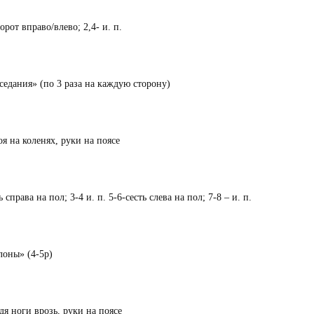
орот вправо/влево; 2,4- и. п.
седания» (по 3 раза на каждую сторону)
оя на коленях, руки на поясе
ь справа на пол; 3-4 и. п. 5-6-сесть слева на пол; 7-8 – и. п.
лоны» (4-5р)
идя ноги врозь, руки на поясе