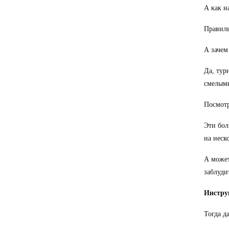
А как н
Правиль
А зачем
Да, тур
смелым
Посмотр
Эти бол
на неск
А может
заблуди
Инстру
Тогда д