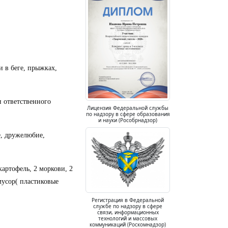
и в беге, прыжках,
и ответственного
Лицензия Федеральной службы
по надзору в сфере образования
и науки (Рособрнадзор)
е, дружелюбие,
 картофель, 2 моркови, 2
 мусор( пластиковые
Регистрация в Федеральной
службе по надзору в сфере
связи, информационных
технологий и массовых
коммуникаций (Роскомнадзор)