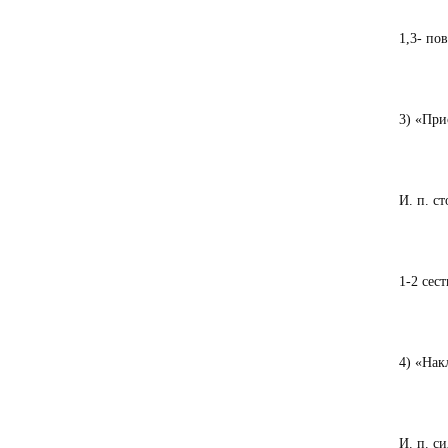
1,3- пов
3) «При
И. п. ст
1-2 сест
4) «Нак
И. п. с