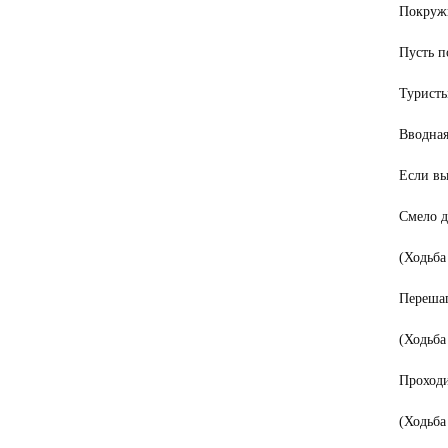
Покружи
Пусть п
Туристы
Вводная
Если вы
Смело д
(Ходьба
Перешаг
(Ходьба
Проходи
(Ходьба