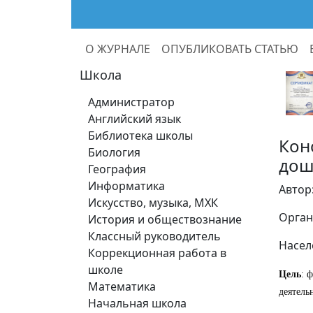
О ЖУРНАЛЕ
ОПУБЛИКОВАТЬ СТАТЬЮ
Школа
Администратор
Английский язык
Библиотека школы
Кон
Биология
дош
География
Информатика
Автор
Искусство, музыка, МХК
Орган
История и обществознание
Классный руководитель
Насел
Коррекционная работа в
школе
Цель
: 
Математика
деятель
Начальная школа