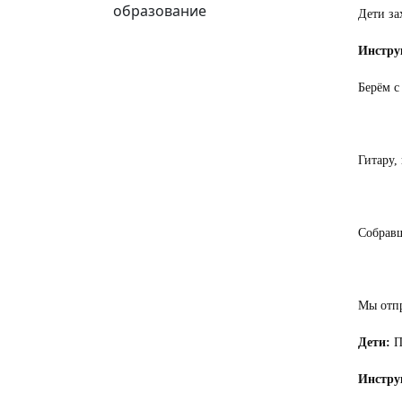
образование
Дети за
Инстру
Берём с
Гитару, 
Собравш
Мы отп
Дети:
П
Инстру