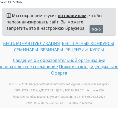
вано: 13.05.2026
Мы сохраняем «куки»
по правилам,
чтобы
персонализировать сайт. Вы можете
запретить это в настройках браузера
Ясно
БЕСПЛАТНАЯ ПУБЛИКАЦИЯ
БЕСПЛАТНЫЕ КОНКУРСЫ
СЕМИНАРЫ
ВЕБИНАРЫ
РЕЦЕНЗИИ
КУРСЫ
Сведения об образовательной организации
ьзовательское соглашение
Политика конфиденциально
Оферта
© 2010 – 2026, Всероссийский педагогический журнал «Современный урок
»
ISSN: 2713 – 282X, УДК 371.321.1(051), ББК 74.202.701, Авт. знак С56
Лицензия на образовательную деятельность № 041875 от 29.12.2021
СМИ ЭЛ № ФС 77 – 65249 от 01.04.2016, г. Москва
Телефон: +7 (925) 664-32-11
E-mail: info@1urok.ru