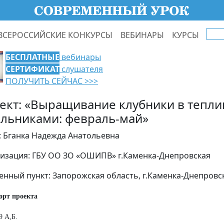
ВСЕРОССИЙСКИЕ КОНКУРСЫ
ВЕБИНАРЫ
КУРСЫ
БЕСПЛАТНЫЕ
вебинары
СЕРТИФИКАТ
слушателя
ПОЛУЧИТЬ СЕЙЧАС >>>
ект: «Выращивание клубники в тепли
льниками: февраль-май»
: Бганка Надежда Анатольевна
изация: ГБУ ОО ЗО «ОШИПВ» г.Каменка-Днепровская
енный пункт: Запорожская область, г.Каменка-Днепровс
орт проекта
9 А,Б.