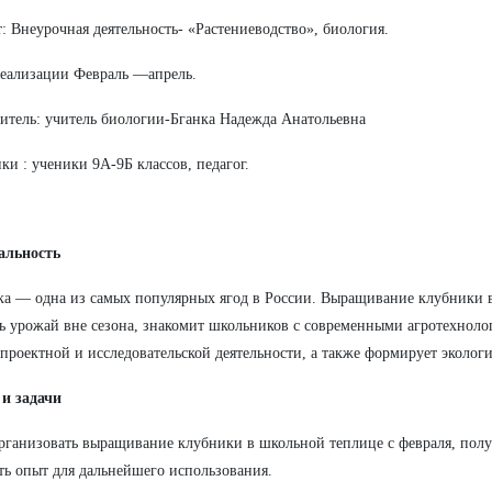
: Внеурочная деятельность- «Растениеводство», биология.
еализации Февраль —апрель.
итель: учитель биологии-Бганка Надежда Анатольевна
ки : ученики 9А-9Б классов, педагог.
альность
а — одна из самых популярных ягод в России. Выращивание клубники в
ь урожай вне сезона, знакомит школьников с современными агротехноло
проектной и исследовательской деятельности, а также формирует экологи
 и задачи
организовать выращивание клубники в школьной теплице с февраля, пол
ь опыт для дальнейшего использования.