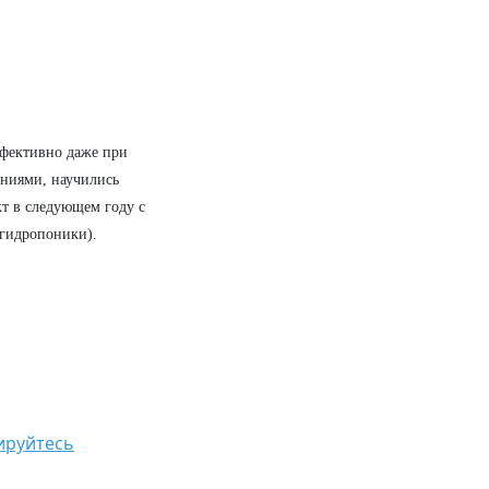
ффективно даже при
ениями, научились
кт в следующем году с
 гидропоники).
ируйтесь