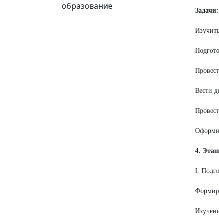
образование
Задачи:
Изучить
Подгото
Провест
Вести д
Провест
Оформит
4. Эта
I. Подг
Формиро
Изучени