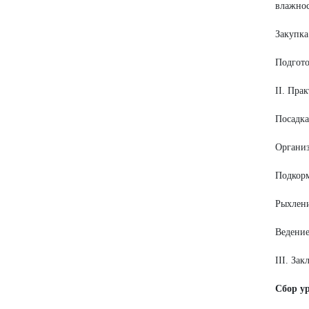
влажнос
Закупка
Подгото
II. Пра
Посадка
Организ
Подкорм
Рыхлени
Ведение
III. За
Сбор у