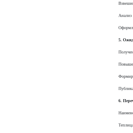
Взвешив
Анализ 
Оформле
5. Ожи
Получен
Повышен
Формиро
Публика
6. Пере
Наимен
Теплица