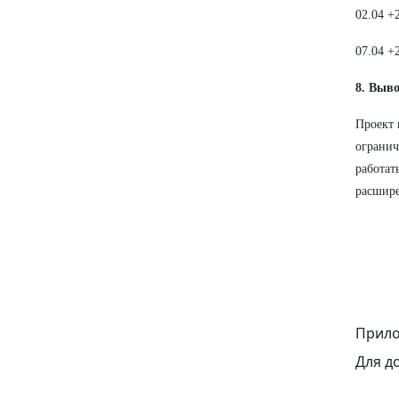
02.04 +
07.04 +
8. Выв
Проект 
огранич
работат
расшире
Прило
Для д