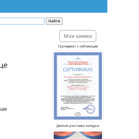
Мои заявки
Сертификат о публикации
це
кая
Диплом участника конкурса