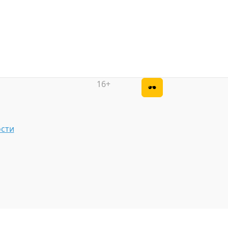
16+
сти