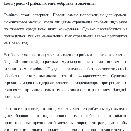
Тема урока «Грибы, их многообразие и значение»
Грибной сезон завершен. Позади самые напряженные для
врачей-
токсикологов
месяцы, когда пищевые отравления грибами лидируют
по тяжести среди всех
токсикоинфекций
. Однако расслабляться не
приходиться, так как наибольший пик отравлений так же приходится
на Новый год.
Наиболее тяжелое пищевое отравление грибами — это отравление
бледной поганкой, красным мухомором, ложными опятами и
сатанинским грибом. Грузди, волнушки, без соответствующей
обработки тоже вызывают острый
гастроэнтерит
. Сушеные
строчки, сморчки содержат вещества, разрушающие эритроциты, и
становятся причиной симптомов, схожих с отравлением бледной
поганкой.
Но самое страшное, что пищевое отравление грибами могут вызвать
даже боровики и подосиновики, если собраны они вблизи
промышленных предприятий, железных дорог, автотрасс, если грибы
эти старые, долго пролежали или прошли недостаточную