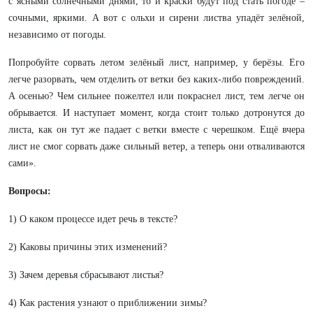
с ясными солнечными днями, то и краски будут под стать погоде –
сочными, яркими. А вот с ольхи и сирени листва упадёт зелёной,
независимо от погоды.
Попробуйте сорвать летом зелёный лист, например, у берёзы. Его
легче разорвать, чем отделить от ветки без каких-либо повреждений.
А осенью? Чем сильнее пожелтел или покраснел лист, тем легче он
обрывается. И наступает момент, когда стоит только дотронутся до
листа, как он тут же падает с ветки вместе с черешком. Ещё вчера
лист не смог сорвать даже сильный ветер, а теперь они отваливаются
сами».
Вопросы:
1) О каком процессе идет речь в тексте?
2) Каковы причины этих изменений?
3)
Зачем деревья сбрасывают листья?
4) Как растения узнают о приближении зимы?