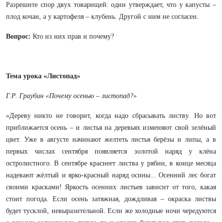
Разрешите спор двух товарищей: один утверждает, что у капусты –
плод кочан, а у картофеля – клубень. Другой с ним не согласен.
Вопрос:
Кто из них прав и почему?
Тема урока «Листопад»
Г.Р. Граубин «Почему осенью – листопад?»
«Дереву никто не говорит, когда надо сбрасывать листву. Но вот
приближается осень – и листья на деревьях изменяют свой зелёный
цвет. Уже в августе начинают желтеть листья берёзы и липы, а в
первых числах сентября появляется золотой наряд у клёна
остролистного. В сентябре краснеет листва у рябин, в конце месяца
надевают жёлтый и ярко-красный наряд осины... Осенний лес богат
своими красками! Яркость осенних листьев зависит от того, какая
стоит погода. Если осень затяжная, дождливая – окраска листвы
будет тусклой, невыразительной. Если же холодные ночи чередуются