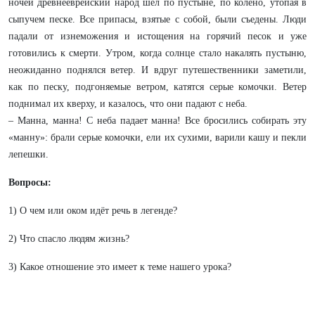
ночей древнееврейский народ шёл по пустыне, по колено, утопая в
сыпучем песке. Все припасы, взятые с собой, были съедены. Люди
падали от изнеможения и истощения на горячий песок и уже
готовились к смерти. Утром, когда солнце стало накалять пустыню,
неожиданно поднялся ветер. И вдруг путешественники заметили,
как по песку, подгоняемые ветром, катятся серые комочки. Ветер
поднимал их кверху, и казалось, что они падают с неба.
– Манна, манна! С неба падает манна! Все бросились собирать эту
«манну»: брали серые комочки, ели их сухими, варили кашу и пекли
лепешки.
Вопросы:
1) О чем или оком идёт речь в легенде?
2) Что спасло людям жизнь?
3) Какое отношение это имеет к теме нашего урока?