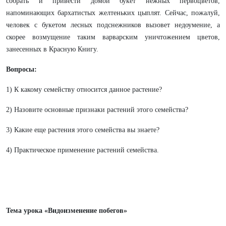
собрать и привести домой букет нежных первоцветов,
напоминающих бархатистых желтеньких цыплят. Сейчас, пожалуй,
человек с букетом лесных подснежников вызовет недоумение, а
скорее возмущение таким варварским уничтожением цветов,
занесенных в Красную Книгу.
Вопросы:
1) К какому семейству относится данное растение?
2) Назовите основные признаки растений этого семейства?
3) Какие еще растения этого семейства вы знаете?
4) Практическое применение растений семейства.
Тема урока «Видоизменение побегов»