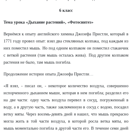
6 класс
Тема урока «Дыхание растений», «Фотосинтез»
Вернёмся к опыту английского химика Джозефа Пристли, который в
1771 году провел опыт: взял два стеклянных колпака, под каждым из
них поместил мышь. Но под одним колпаком он поместил стаканчик
с веткой растения (там мышь осталась жива). Под другим колпаком
растения не было, там мышь погибла.
Продолжение истории опыта Джозефа Пристли…
«Я взял, - писал он, - некоторое количество воздуха, совершенно
испорченного дыханием мыши, которая в нем погибла; разделил его
на две части: одну часть воздуха перевел в сосуд, погруженный в
воду, а в другую часть, также заключенную в сосуд с водою, посадил
ветку мяты. Через восемь-девять дней я нашел, что мышь прекрасно
могла жить в той части воздуха, в которой росла ветка мяты, но
мышь моментально погибла в другой части его. В течение семи дней