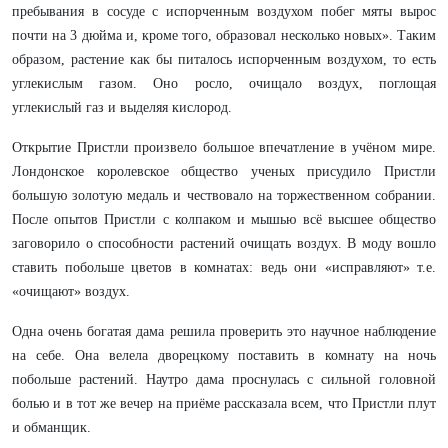
пребывания в сосуде с испорченным воздухом побег мяты вырос
почти на 3 дюйма и, кроме того, образовал несколько новых». Таким
образом, растение как бы питалось испорченным воздухом, то есть
углекислым газом. Оно росло, очищало воздух, поглощая
углекислый газ и выделяя кислород.
Открытие Пристли произвело большое впечатление в учёном мире.
Лондонское королевское общество ученых присудило Пристли
большую золотую медаль и чествовало на торжественном собрании.
После опытов Пристли с колпаком и мышью всё высшее общество
заговорило о способности растений очищать воздух. В моду вошло
ставить побольше цветов в комнатах: ведь они «исправляют» т.е.
«очищают» воздух.
Одна очень богатая дама решила проверить это научное наблюдение
на себе. Она велела дворецкому поставить в комнату на ночь
побольше растений. Наутро дама проснулась с сильной головной
болью и в тот же вечер на приёме рассказала всем, что Пристли плут
и обманщик.