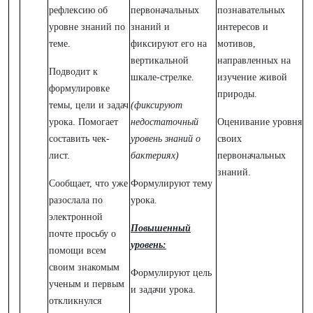
рефлексию об
первоначальных
познавательных
уровне знаний по
знаний и
интересов и
теме.
фиксируют его на
мотивов,
вертикальной
направленных на
Подводит к
шкале-стрелке.
изучение живой
формулировке
природы.
темы, цели и задач
(фиксируют
урока. Помогает
недостаточный
Оценивание уровня
составить чек-
уровень знаний о
своих
лист.
бактериях)
первоначальных
знаний.
Сообщает, что уже
Формулируют тему
разослала по
урока.
электронной
Повышенный
почте просьбу о
уровень:
помощи всем
своим знакомым
Формулируют цель
ученым и первым
и задачи урока.
откликнулся