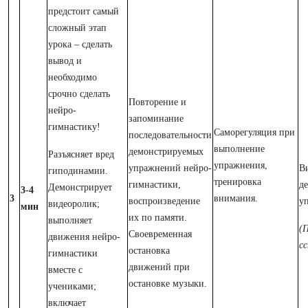
предстоит самый
сложный этап
урока – сделать
вывод и
необходимо
срочно сделать
Повторение и
нейро-
запоминание
гимнастику!
Саморегуляция при
последовательности
выполнение
демонстрируемых
Разъясняет вред
упражнения,
упражнений нейро-
В
гиподинамии.
тренировка
гимнастики,
д
Демонстрирует
3-4
3
внимания.
воспроизведение
у
видеоролик;
мин
их по памяти.
выполняет
(
Своевременная
движения нейро-
с
остановка
гимнастики
движений при
вместе с
остановке музыки.
учениками;
включает