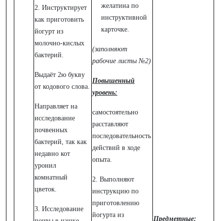
желатина по
2. Инструктирует
инструктивной
как приготовить
карточке.
йогурт из
молочно-кислых
(заполняют
бактерий.
рабочие листы №2)
Выдаёт 2ю букву
Повышенный
от кодового слова.
уровень:
Направляет на
самостоятельно
исследование
расставляют
почвенных
последовательность
бактерий, так как
действий в ходе
недавно кот
опыта.
уронил
комнатный
2. Выполняют
цветок.
инструкцию по
приготовлению
3. Исследование
йогурта из
Предметные:
почвы в чашке