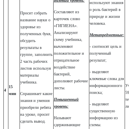
Базовый уровень:
используют знания
о роль бактерий в
Составляют из
Просит собрать
природе и жизни
карточек слово
название науки о
человека.
«ГИГИЕНА».
здоровье из
Анализируют
полученных букв,
Метапредметные:
схему учебника,
обсудить
вычленяют
-
соотносят цель и
результаты в
положительное и
полученный
группе, заполнить
отрицательное
результат;
2 часть рабочих
воздействие
листов используя
- выделяют
бактерий,
материалы
ключевые слова для
дополняют рабочие
учебника.
информационного
У
15
листы.
4
поиска;
59
мин
Спрашивает какие
Повышенный
те
знания и умения
- выделяют
уровень:
л
приобрели ребята
существенную
на уроке, просит
Называют
информацию из
сделать вывод.
сдерживающие
схемы.