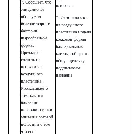
7. Сообщает, что
невилека.
эпидемиолог
обнаружил
7. Изготавливают
болезнетворные
из воздушного
бактерии
пластилина модели
шарообразной
кокковой формы
формы.
бактериальных
Предлагает
клеток, собирают
слепить их
общую цепочку,
цепочки из
подписывают
воздушного
название.
пластелина..
Рассказывает о
том, как эти
бактерии
поражают стенки
эпителия ротовой
полости и о том
что есть