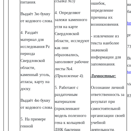
ссылка №3)
питания.
ошибок,
в
определение
ба
4. Определяют
Выдаёт 3ю букву
причины их
залежи каменного
от кодового слова.
ht
возникновения.
угля на карте
4. Раздаёт
Свердловской
p
-
извлечение из
материал для
области, исследуют
текста наиболее
исследования Рz
7
как они
значимой
периода
образовались,
информации для
В
Свердловской
заполняют рабочие
запоминания.
с
области,
листы №4.
ht
каменный уголь,
(Приложение 4).
Личностные:
атласы, карту на
vi
5. Работают с
Осознание личной
доску.
раздаточным
ответственность за
8
Выдаёт 4ю букву
материалом
результат при
от кодового слова.
(приклеивают
самостоятельной
модель полезного
организации своей
5. На примере
гена к кольцевой
учебной
генной
ДНК бактерии
деятельности.