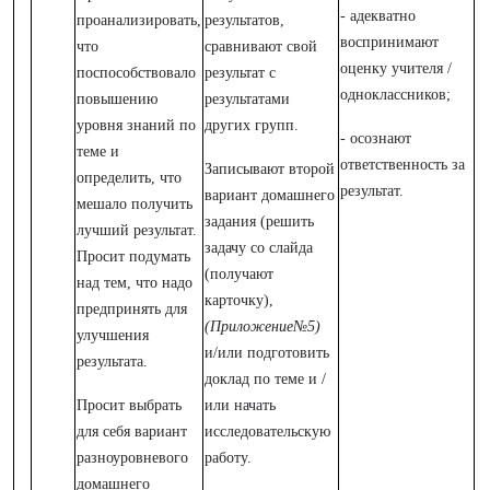
- адекватно
проанализировать,
результатов,
воспринимают
что
сравнивают свой
оценку учителя /
поспособствовало
результат с
одноклассников;
повышению
результатами
уровня знаний по
других групп.
- осознают
теме и
ответственность за
Записывают второй
определить, что
результат.
вариант домашнего
мешало получить
задания (решить
лучший результат.
задачу со слайда
Просит подумать
(получают
над тем, что надо
карточку),
предпринять для
(Приложение№5)
улучшения
и/или подготовить
результата.
доклад по теме и /
Просит выбрать
или начать
для себя вариант
исследовательскую
разноуровневого
работу.
домашнего