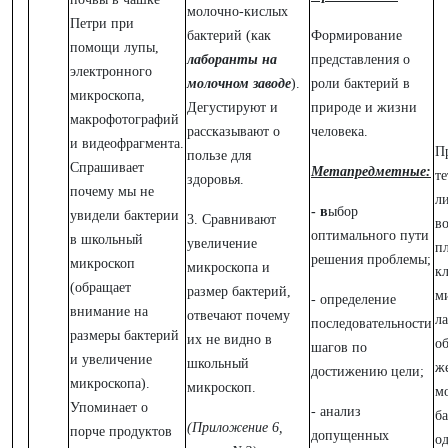
молочно-кислых
Петри при
бактерий (как
Формирование
помощи лупы,
лаборанты на
представления о
электронного
молочном заводе
).
роли бактерий в
микроскопа,
Дегустируют и
природе и жизни
макрофотографий
рассказывают о
человека.
и видеофрагмента.
П
пользе для
Спрашивает
Метапредметные:
те
здоровья.
почему мы не
ли
- в
ыбор
увидели бактерии
3. Сравнивают
в
оптимального пути
в школьный
увеличение
п
решения проблемы;
микроскоп
микроскопа и
к
(обращает
размер бактерий,
м
- определение
внимание на
отвечают почему
л
последовательности
размеры бактерий
их не видно в
о
шагов по
и увеличение
школьный
же
достижению цели;
микроскопа).
микроскоп.
м
Упоминает о
- анализ
ба
(Приложение 6,
порче продуктов
допущенных
о