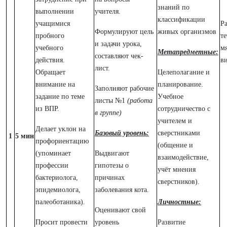
знаний по
выполнении
учителя.
классификации
учащимися
Р
Формулируют цель
живых организмов
пробного
те
и задачи урока,
учебного
м
Метапредметные:
составляют чек-
действия.
ви
лист.
Обращает
Целеполагание и
внимание на
планирование.
Заполняют рабочие
задание по теме
Учебное
листы №1
(работа
из ВПР.
сотрудничество с
в группе)
учителем и
Делает уклон на
Базовый уровень:
сверстниками
1
5 мин
профориентацию
(общение и
(упоминает
Выдвигают
взаимодействие,
профессии
гипотезы о
учёт мнения
бактериолога,
причинах
сверстников).
эпидемиолога,
заболевания кота.
палеоботаника).
Личностные:
Оценивают свой
Просит провести
уровень
Развитие