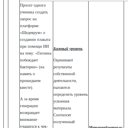
Просит одного
ученика создать
запрос на
платформе
«Шедеврум» о
создании плаката
при помощи ИИ
Базовый уровень
на тему: «Гигиена
побеждает
Оценивают
бактерии» (на
результаты
память о
собственной
прошедшем
деятельности,
квесте).
пытаются
определить уровень
А за время
усвоения
генерации
материала.
возвращает
Соотносят
внимание
полученный
учащихся к чек-
Метапредметные: