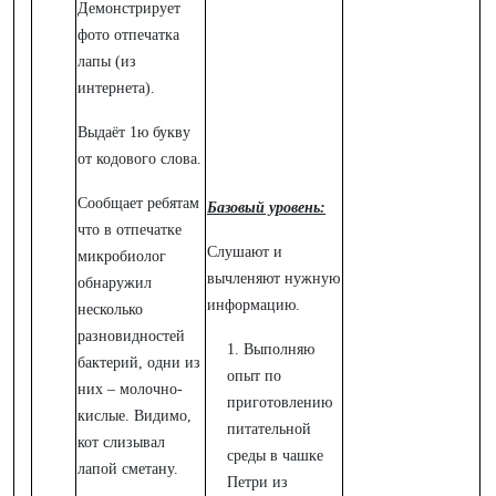
Демонстрирует
фото отпечатка
лапы (из
интернета).
Выдаёт 1ю букву
от кодового слова.
Сообщает ребятам
Базовый уровень:
что в отпечатке
Слушают и
микробиолог
вычленяют нужную
обнаружил
информацию.
несколько
разновидностей
1. Выполняю
бактерий, одни из
опыт по
них – молочно-
приготовлению
кислые. Видимо,
питательной
кот слизывал
среды в чашке
лапой сметану.
Петри из