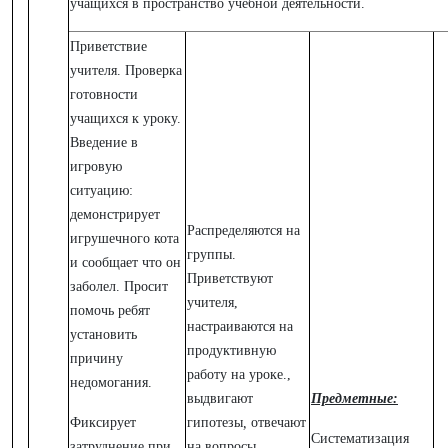
учащихся в пространство учебной деятельности.
Приветствие
учителя. Проверка
готовности
учащихся к уроку.
Введение в
игровую
ситуацию:
демонстрирует
Распределяются на
игрушечного кота
группы.
и сообщает что он
Приветствуют
заболел. Просит
учителя,
помочь ребят
настраиваются на
установить
продуктивную
причину
работу на уроке.,
недомогания.
выдвигают
Предметные:
Фиксирует
гипотезы
,
отвечают
Систематизация
затруднение при
на вопросы