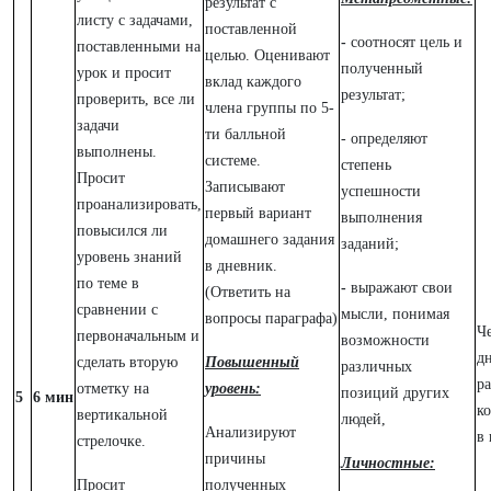
результат с
листу с задачами,
поставленной
-
соотносят цель и
поставленными на
целью. Оценивают
полученный
урок и просит
вклад каждого
результат;
проверить, все ли
члена группы по 5-
задачи
ти балльной
- определяют
выполнены.
системе.
степень
Просит
Записывают
успешности
проанализировать,
первый вариант
выполнения
повысился ли
домашнего задания
заданий;
уровень знаний
в дневник.
по теме в
-
выражают свои
(Ответить на
сравнении с
мысли, понимая
вопросы параграфа)
Че
первоначальным и
возможности
д
сделать вторую
Повышенный
различных
ра
отметку на
уровень:
позиций других
5
6 мин
к
вертикальной
людей,
Анализируют
в 
стрелочке.
причины
Личностные:
Просит
полученных