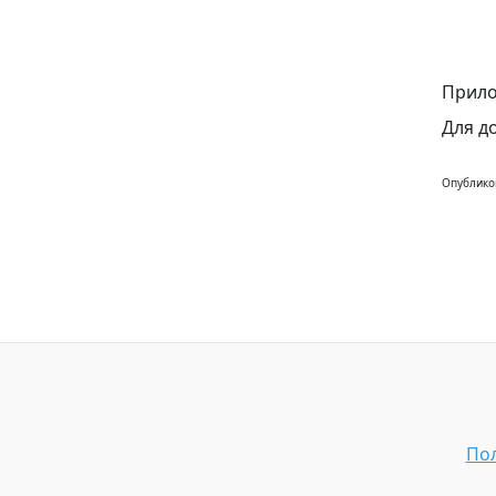
Прило
Для д
Опублико
Пол