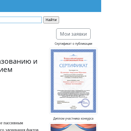
Мои заявки
Сертификат о публикации
азованию и
нием
Диплом участника конкурса
не пассивным
го заучивания фактов,