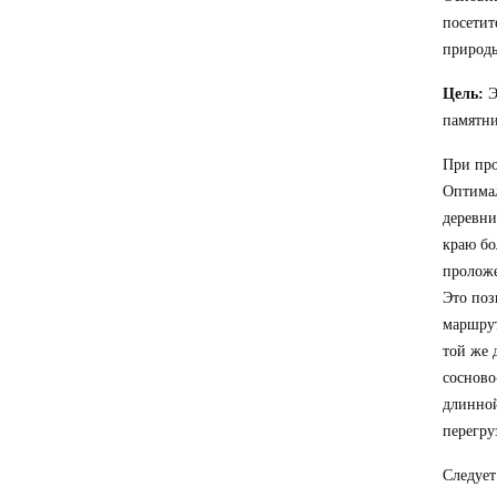
посетит
природ
Цель:
Э
памятни
При про
Оптимал
деревни
краю бо
проложе
Это поз
маршрут
той же 
сосново
длинной
перегру
Следует