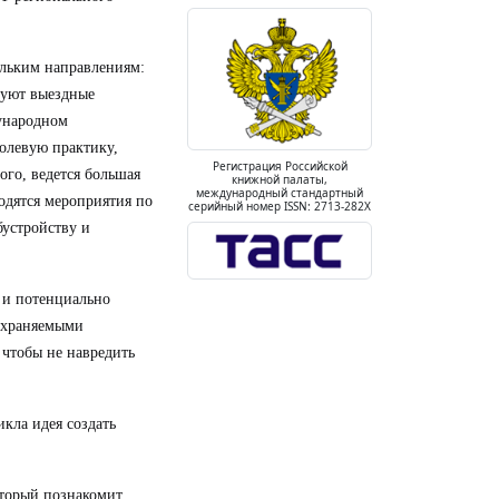
ольким направлениям:
зуют выездные
ународном
полевую практику,
Регистрация Российской
ого, ведется большая
книжной палаты,
международный стандартный
одятся мероприятия по
серийный номер ISSN: 2713-282X
бустройству и
 и потенциально
 охраняемыми
 чтобы не навредить
кла идея создать
оторый познакомит