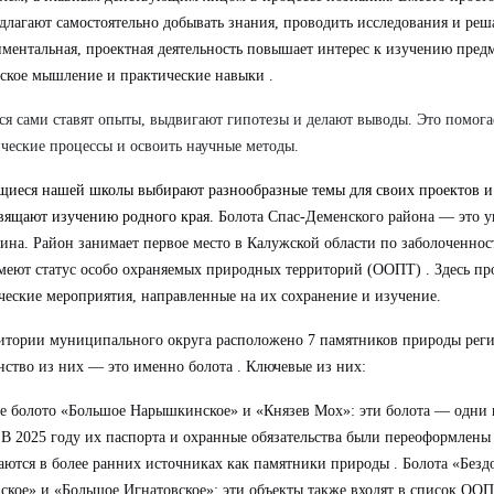
длагают самостоятельно добывать знания, проводить исследования и реш
ментальная, проектная деятельность повышает интерес к изучению предм
ское мышление и практические навыки .
я сами ставят опыты, выдвигают гипотезы и делают выводы. Это помогае
ческие процессы и освоить научные методы.
иеся нашей школы выбирают разнообразные темы для своих проектов и
вящают изучению родного края.
Болота Спас-Деменского района — это у
на. Район занимает первое место в Калужской области по заболоченност
меют статус особо охраняемых природных территорий (ООПТ) . Здесь пр
ческие мероприятия, направленные на их сохранение и изучение.
итории муниципального округа расположено 7 памятников природы реги
ство из них — это именно болота
. Ключевые из них:
е болото «Большое Нарышкинское» и «Князев Мох»: эти болота — одни 
 В 2025 году их паспорта и охранные обязательства были переоформлены
ются в более ранних источниках как памятники природы . Болота «Без
ское» и «Большое Игнатовское»: эти объекты также входят в список ОО