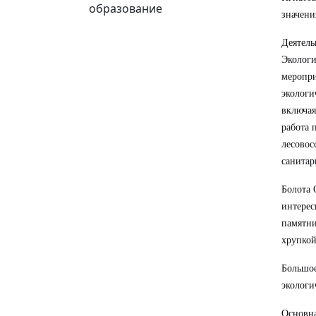
образование
значени
Деятель
Экологи
меропри
экологи
включая
работа 
лесовос
санитар
Болота 
интерес
памятни
хрупкой
Большое
экологи
Основна