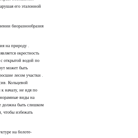
нарушая его эталонной
нении биоразнообразия
я на природу .
является окрестность
 с открытой водой по
рут может быть
росшие лесом участки .
сив. Кольцевой
к началу, не идя по
панорамные виды на
не должна быть слишком
, чтобы избежать
ктуре на болоте-