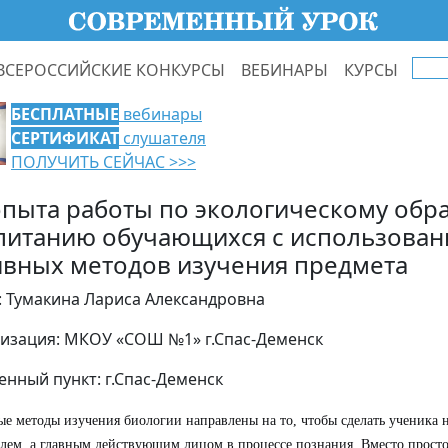
ВСЕРОССИЙСКИЕ КОНКУРСЫ
ВЕБИНАРЫ
КУРСЫ
БЕСПЛАТНЫЕ
вебинары
СЕРТИФИКАТ
слушателя
ПОЛУЧИТЬ СЕЙЧАС >>>
опыта работы по экологическому обр
питанию обучающихся с использова
ивных методов изучения предмета
: Тумакина Лариса Александровна
изация: МКОУ «СОШ №1» г.Спас-Деменск
енный пункт: г.Спас-Деменск
е методы изучения биологии направлены на то, чтобы сделать ученика 
лем, а главным действующим лицом в процессе познания. Вместо просто