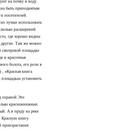
уют на почву и воду .
жна быть приподнятым
ги посетителей.
 но лучше использовать
есколько расширений
сто, где хорошо видны
 другие.
Там же можно
й смотровой площадке
де и красочные
вого болота, его роли в
 ,
«
Красная книга
 площадках установить
д охраной Это
олько краснокнижных
й. А в пруду на реке
в Красную книгу
й произрастания