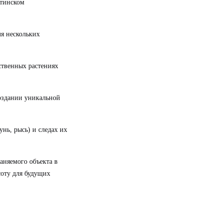
ятинском
ля нескольких
рственных растениях
создании уникальной
унь, рысь) и следах их
аняемого объекта в
соту для будущих