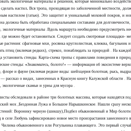
овать экологичные материалы и решения, которые минимально воздейств
сделать настил
.
Вся тропа, проходящая по заболоченной местности, дол
ным настилом (гатью). Это защитит и уникальный моховой покров, и но
на должна быть обработана специальными составами для долговечности,
, экологичные материалы .Вдоль маршрута необходимо предусмотреть н
, где можно будет остановиться.
Следует создать смотровые площадки
-
ме
е растения: сфагновые мхи, росянка круглолистная, клюква, багульник и
ть птиц (включая редких), стрекоз, понаблюдать за природой .
На каждо
да установить стенды.
Карта-схема тропы с правилами поведения в приро
еские стенды:
«
Знакомьтесь, болото!» — информация об экосистеме верхо
, флоре и фауне (включая редкие виды: шейхцерия болотная, рысь, выдра)
— рассказ о видах, занесенных в Красную книгу Калужской области .
На
, экологичные скамьи и урны для мусора .
исты обследовали в районе три болотных массива, которые находятся по
ский мох ,Бездонная Лужа и Большое Нарышкинское. Нашли сразу неск
стений: Воронику черную (шикшу),Подбел обыкновенный и Мир болотны
 в селе Любунь зафиксировано новое место произрастания занесенного 
- Чилима обыкновенного или Рогульника плавающего. Это первый случа