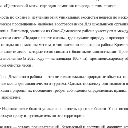
я .
«
Цветковский мох
»
: еще один памятник природы в этом списке .
ность по охране и изучению этих уникальных экосистем ведется по неск
ческое просвещение- наиболее восстребованное Для школьников органи
ятия. Например, ученики из Спас-Деменского района участвуют в межд
ческом слете «Подари планете жизнь», где изучают природу и проходят 
 походы по памятным местам, в том числе по территории района Кроме т
по защите лесов, которые тесно связаны с болотными экосистемами. Пров
становлению (в 2025 году — на площади 186,7 га), противопожарному о
ной очистке лесов .
Спас-Деменского района — это не только важные природные объекты, но
ные места для экологического туризма. Однако, поскольку они являются
ками природы, их посещение требует соблюдения определенных правил,
 экосистеме.
 Нарышкинское болото-уникальное и очень красивое болото. У нас возни
ческую тропу и путеводитель по это территории.
я идея — создать познавательный, безопасный и доступный маршрут, к