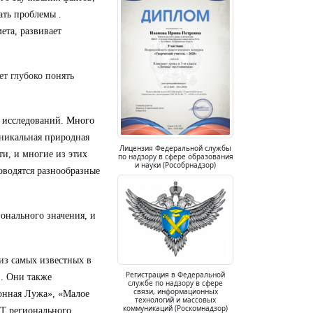
ать проблемы .
ета, развивает
т глубоко понять
 исследований. Много
никальная природная
Лицензия Федеральной службы
и, и многие из этих
по надзору в сфере образования
и науки (Рособрнадзор)
оводятся разнообразные
онального значения, и
из самых известных в
Регистрация в Федеральной
 . Они также
службе по надзору в сфере
связи, информационных
донная Лужа», «Малое
технологий и массовых
коммуникаций (Роскомнадзор)
ПТ регионального