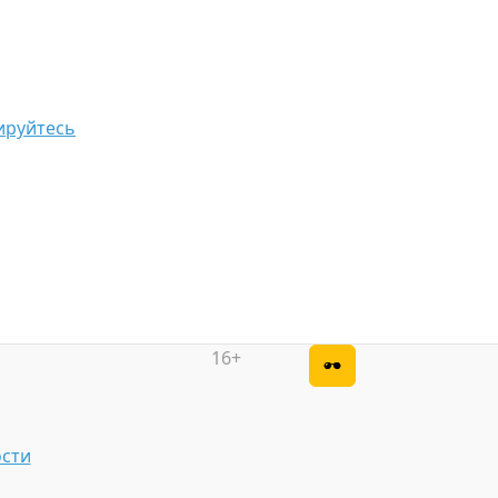
ируйтесь
16+
сти