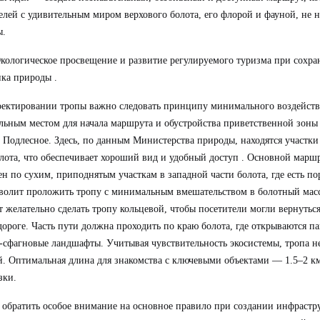
елей с удивительным миром верхового болота, его флорой и фауной, не 
ы.
кологическое просвещение и развитие регулируемого туризма при сохра
ка природы .
ектировании тропы важно следовать принципу минимального воздействи
ьным местом для начала маршрута и обустройства приветственной зоны 
 Подлесное. Здесь, по данным Министерства природы, находятся участки
лота, что обеспечивает хороший вид и удобный доступ . Основной марш
н по сухим, приподнятым участкам в западной части болота, где есть по
волит проложить тропу с минимальным вмешательством в болотный мас
 желательно сделать тропу кольцевой, чтобы посетители могли вернуться 
дороге. Часть пути должна проходить по краю болота, где открываются 
-сфагновые ландшафты. Учитывая чувствительность экосистемы, тропа 
. Оптимальная длина для знакомства с ключевыми объектами — 1.5–2 км
зки.
 обратить особое внимание на основное правило при создании инфрастру