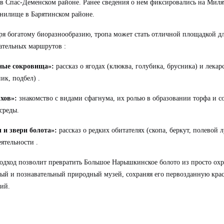
в Спас-Деменском районе. Ранее сведения о нем фиксировались на Мил
нилище в Барятинском районе.
ря богатому биоразнообразию, тропа может стать отличной площадкой д
ательных маршрутов :
ные сокровища»:
рассказ о ягодах (клюква, голубика, брусника) и лека
ник, подбел) .
хов»:
знакомство с видами сфагнума, их ролью в образовании торфа и 
среды.
 и звери болота»:
рассказ о редких обитателях (скопа, беркут, полевой л
ятельности .
одход позволит превратить Большое Нарышкинское болото из просто охр
ый и познавательный природный музей, сохраняя его первозданную кра
ий.