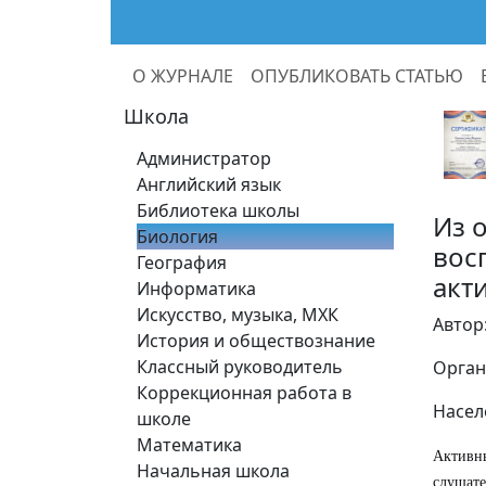
О ЖУРНАЛЕ
ОПУБЛИКОВАТЬ СТАТЬЮ
Школа
Администратор
Английский язык
Библиотека школы
Из 
Биология
вос
География
акт
Информатика
Искусство, музыка, МХК
Автор
История и обществознание
Классный руководитель
Орган
Коррекционная работа в
Насел
школе
Математика
Активны
Начальная школа
слушате