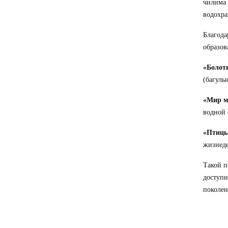
чилима 
водохра
Благода
образов
«Болот
(багуль
«Мир м
водной 
«Птицы
жизнеде
Такой п
доступн
поколен