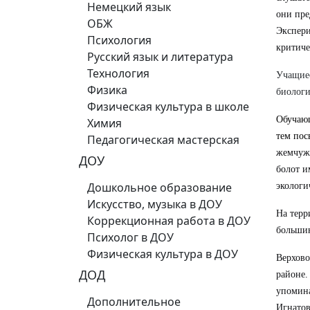
Немецкий язык
они пре
ОБЖ
Экспери
Психология
критиче
Русский язык и литература
Технология
Учащиес
Физика
биологи
Физическая культура в школе
Обучающ
Химия
тем пос
Педагогическая мастерская
жемчужи
ДОУ
болот и
Дошкольное образование
экологи
Искусство, музыка в ДОУ
На терр
Коррекционная работа в ДОУ
большин
Психолог в ДОУ
Физическая культура в ДОУ
Верхово
ДОД
районе.
упомина
Дополнительное
Игнатов