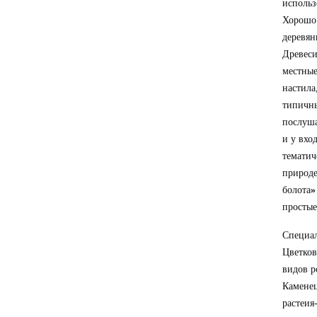
использ
Хорошо 
деревян
Древеси
местные
настила
типичны
послуша
и у вхо
тематич
природе
болота
»
простые
Специал
Цветков
видов р
Каменец
растеия