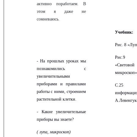
активно поработаем. В
этом я даже не
сомневаюсь.
Учебник:
Рис. 8 «Лу
Рис.9
- На прошлых уроках мы
«Световой
познакомились с
микроскоп»
увеличительными
приборами и правилами
С.25
работы с ними, строением
информаци
растительной клетки.
А.Левенгук
- Какие увеличительные
приборы вы знаете?
( лупа, микроскоп)