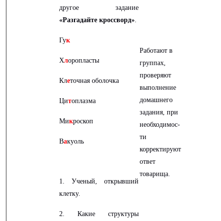
другое задание
«Разгадайте кроссворд»
.
Гу
к
Работают в
Х
л
оропласты
группах,
проверяют
Кл
е
точная оболочка
выполнение
домашнего
Ци
т
оплазма
задания, при
Ми
к
роскоп
необходимос-
ти
В
а
куоль
корректируют
ответ
товарища.
1. Ученый, открывший
клетку.
2. Какие структуры