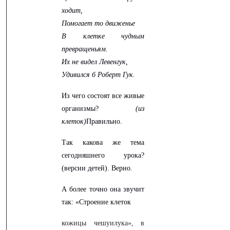
ходит,
Помогает то движенье
В клетке чудным
превращеньям.
Их не видел Левенгук,
Удивился б Роберт Гук.
Из чего состоят все живые
организмы?
(из
клеток)
Правильно.
Так какова же тема
сегодняшнего урока?
(версии детей). Верно.
А более точно она звучит
так:
«Строение клеток
кожицы чешуилука», в