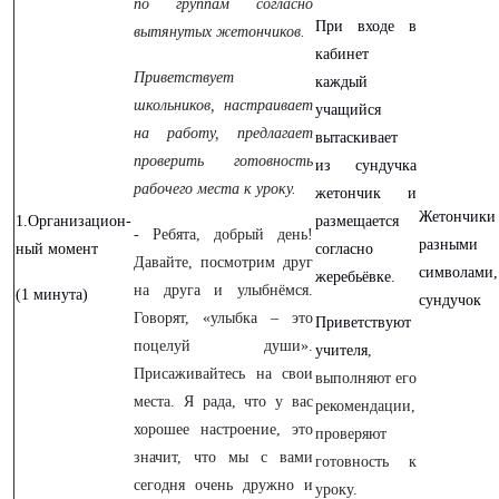
по группам согласно
При входе в
вытянутых жетончиков.
кабинет
Приветствует
каждый
школьников, настраивает
учащийся
на работу, предлагает
вытаскивает
проверить готовность
из сундучка
рабочего места к уроку.
жетончик и
Жетончики 
1.Организацион-
размещается
- Ребята, добрый день!
разными
ный момент
согласно
Давайте, посмотрим друг
символами,
жеребьёвке.
на друга и улыбнёмся.
(1 минута)
сундучок
Говорят, «улыбка – это
Приветствуют
поцелуй души».
учителя
,
Присаживайтесь на свои
выполняют его
места. Я рада, что у вас
рекомендации,
хорошее настроение, это
проверяют
значит, что мы с вами
готовность к
сегодня очень дружно и
уроку.