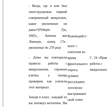
- Когда, где и кем был
сконструирован первый
совершенный микроскоп,
какое увеличение он
давал?
(Роберт Гук,
1665г., Антони ван
Взаимодейст-
Левенгук, конец 17в.-
вуют с
увеличение до 270 раз)
учителем во
- Дома вы повторили
С. 24 «Пра
время
правила работы с
работы с
фронтального
микроскопом, строение
микроскоп
опроса,
клетки, а теперь
думают,
проверим, как усвоили
рассуждают,
этот материал.
логически
выстраивают
Заходя в класс, каждый из
свой ответ.
вас вытянул жетончик. Вы