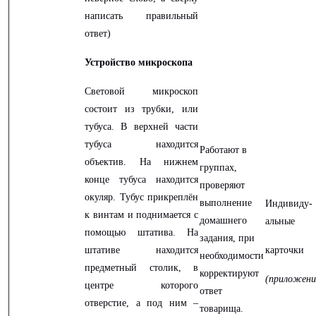
написать правильный
ответ)
Устройство микроскопа
Световой микроскоп
состоит из трубки, или
тубуса. В верхней части
тубуса находится
Работают в
объектив. На нижнем
группах,
конце тубуса находится
проверяют
окуляр. Тубус прикреплён
выполнение
Индивиду-
к винтам и поднимается с
домашнего
альные
помощью штатива. На
задания, при
штативе находится
карточки
необходимости
предметный столик, в
корректируют
(приложени
центре которого
ответ
отверстие, а под ним –
товарища.