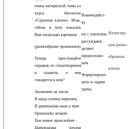
очень интересной темы из
курса биологии
Взаимодейст-
«Строение клетки». Итак,
ву
сейчас я хочу показать
Иллюстра-
ют с учителем,
Вам несколько картинок…
рассуждают,
ции разно-
(
разнообразие организмов
)
делают
предположе-
образных
Теперь прослушайте
ния.
отрывок из стихотворения
клеток
и скажите, о чем
Формулируют
говорится в нем?
цель и задачи
урока.
Загляните на часок
В нашу клетку-теремок,
В цитоплазме там и тут
Органоиды живут.
Там такое происходит -
Цитоплазма кругом