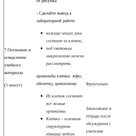
от рисунка.
- Сделайте вывод к
лабораторной работе:
кожица чешуи лука
состоит из клеток;
под световым
7.Осознание и
микроскопом можно
осмысление
рассмотреть
учебного
материала
органоиды клетки: ядро,
оболочку, цитоплазму.
Фронтально
(
5 минут)
Из клеток состоят
все живые
Записывают в
организмы.
тетрадь после
Клетка – основная
обсуждения с
структурная
учителем
единица любого