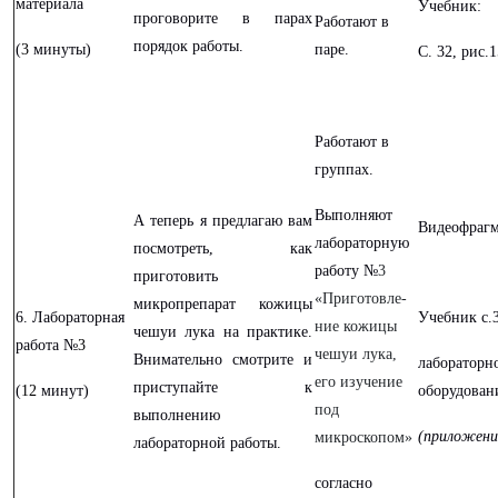
материала
Учебник:
проговорите в парах
Работают в
порядок работы.
(
3
минуты)
паре.
С. 32, рис.1
Работают в
группах.
Выполняют
А теперь я предлагаю вам
Видеофраг
лабораторную
посмотреть, как
работу №
3
приготовить
«Приготовле-
микропрепарат кожицы
6. Лабораторная
Учебник с.3
ние кожицы
чешуи лука на практике.
работа №
3
чешуи лука,
Внимательно смотрите и
лабораторн
его изучение
приступайте к
(
12
минут)
оборудован
под
выполнению
(приложени
микроскопом»
лабораторной работы.
согласно