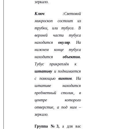
зеркало.
Ключ :
Световой
микроскоп состоит из
трубки, или тубуса. В
верхней части тубуса
находится
окуляр
.
На
нижнем конце тубуса
находится
объектив.
Тубус прикреплён к
штативу
и поднимается
с помощью
винтов
. На
штативе находится
предметный столик, в
центре которого
отверстие, а под ним –
зеркало.
Группа №3,
а для вас