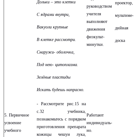
Дольки – это клетки
проектор,
руководством
учителя
С ядрами внутри,
мультиме-
выполняют
Вакуоли крупные
дийная
движения
физкульт-
В клетке рассмотри.
доска
минутки.
Снаружи- оболочка,
Под нею- цитоплазма.
Зелёные пластиды
Искать будешь напрасно.
- Рассмотрите рис.15 на
с.32 учебника,
5. Первичное
Работают
познакомьтесь с порядком
усвоение
индивидуаль-
приготовления препарата
учебного
но.
кожицы чешуи лука,