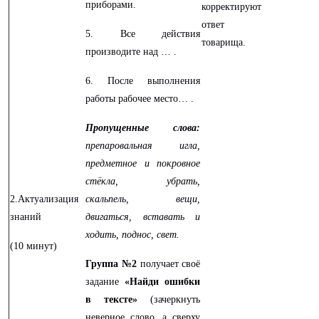
приборами.
корректируют
ответ
5. Все действия
товарища.
производите над … .
6. После выполнения
работы рабочее место… .
Пропущенные слова:
препаровальная игла,
предметное и покровное
стёкла, убрать,
2.Актуализация
скальпель, вещи,
знаний
двигаться, вставать и
ходить, поднос, свет.
(
10
минут)
Группа №2
получает своё
задание
«Найди ошибки
в тексте»
(зачеркнуть
неверное слово, а сверху