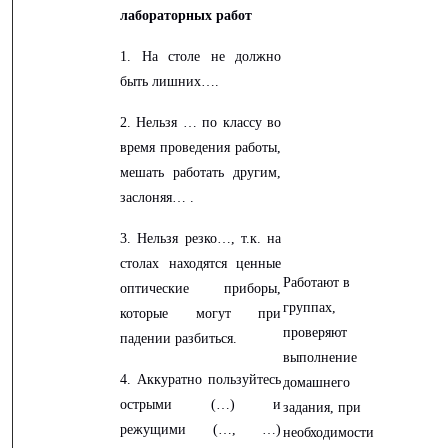
лабораторных работ
1. На столе не должно
быть лишних….
2. Нельзя … по классу во
время проведения работы,
мешать работать другим,
заслоняя… .
3. Нельзя резко…, т.к. на
столах находятся ценные
Работают в
оптические приборы,
группах,
которые могут при
проверяют
падении разбиться.
выполнение
4. Аккуратно пользуйтесь
домашнего
острыми (…) и
задания, при
режущими (…, …)
необходимости