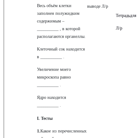
Весь объём клетки
выводе Л/р
заполнен полужидким
Тетрадьдля
содержимым –
Л/р
__________ , в которой
располагаются органеллы.
Клеточный сок находится
в __________ .
Увеличение моего
микроскопа равно
__________ .
Ядро находится
__________ .
I. Тесты
1.
Какое из перечисленных