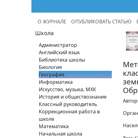
О ЖУРНАЛЕ
ОПУБЛИКОВАТЬ СТАТЬЮ
Школа
Администратор
Английский язык
Библиотека школы
Мет
Биология
кла
География
зем
Информатика
Обр
Искусство, музыка, МХК
История и обществознание
Автор
Классный руководитель
Коррекционная работа в
Орган
школе
Насел
Математика
Начальная школа