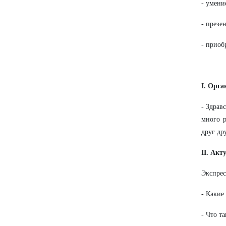
- умени
- презе
- приоб
I. Орг
- Здрав
много р
друг др
II. Ак
Экспрес
- Какие
- Что т