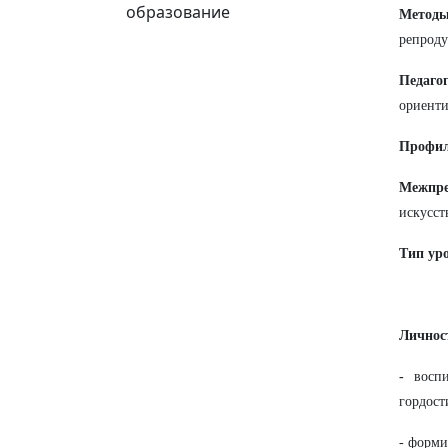
образование
Методы
репроду
Педагог
ориенти
Профил
Межпре
искусст
Тип ур
Личнос
-
восп
гордост
- форми