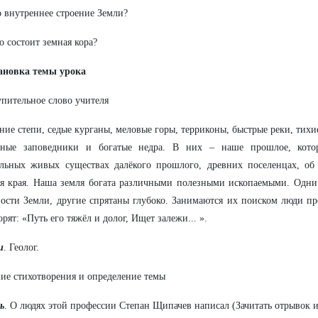
о внутреннее строение Земли?
го состоит земная кора?
тановка темы урока
упительное слово учителя
ние степи, седые курганы, меловые горы, терриконы, быстрые реки, тихи
ьные заповедники и богатые недра. В них – наше прошлое, кото
ельных живых существах далёкого прошлого, древних поселенцах, о
я края. Наша земля богата различными полезными ископаемыми. Одни 
ости Земли, другие спрятаны глубоко. Занимаются их поиском люди п
орят: «Путь его тяжёл и долог, Ищет залежи... ».
и
. Геолог.
ние стихотворения и определение темы
ь
. О людях этой профессии Степан Щипачев написал (Зачитать отрывок и