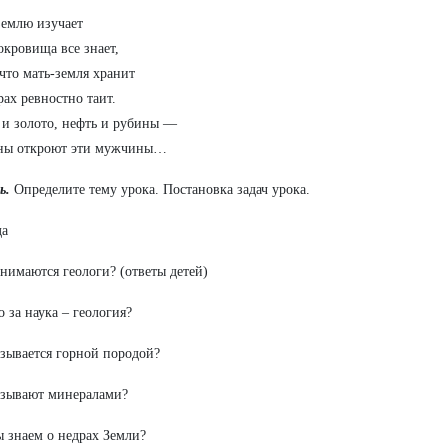
землю изучает
окровища все знает,
 что мать-земля хранит
рах ревностно таит.
и золото, нефть и рубины —
йны откроют эти мужчины…
ь.
Определите тему урока. Постановка задач урока.
да
анимаются геологи? (ответы детей)
о за наука – геология?
азывается горной породой?
азывают минералами?
ы знаем о недрах Земли?