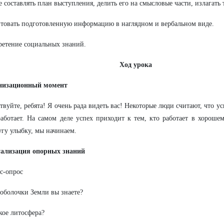
е составлять план выступления, делить его на смысловые части, излагать 
нтовать подготовленную информацию в наглядном и вербальном виде.
ретение социальных знаний.
Ход урока
анизационный момент
ствуйте, ребята! Я очень рада видеть вас! Некоторые люди считают, что ус
аботает. На самом деле успех приходит к тем, кто работает в хороше
угу улыбку, мы начинаем.
туализация опорных знаний
с-опрос
 оболочки Земли вы знаете?
акое литосфера?