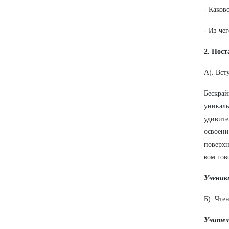
- Каков
- Из че
2. Пос
А). Вст
Бескрай
уникал
удивит
освоени
поверхн
ком гов
Ученик
Б). Чте
Учител