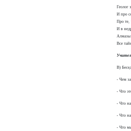
Геолог 
И про с
Про те,
И в нед
Алмазы 
Все та
Учител
В) Бесе
- Чем з
- Что эт
- Что н
- Что н
- Что м