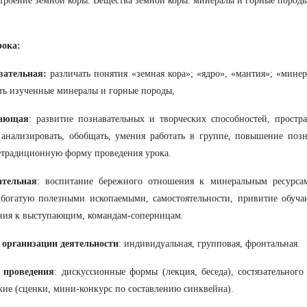
троение земной коры. Вещества земной коры: минералы и горные пород
рока:
вательная:
различать понятия «земная кора»; «ядро», «мантия»; «минер
ть изученные минералы и горные породы,
вающая
: развитие познавательных и творческих способностей, простр
анализировать, обобщать, умения работать в группе, повышение позн
етрадиционную форму проведения урока.
ательная
: воспитание бережного отношения к минеральным ресурсам
 богатую полезными ископаемыми, самостоятельности, привитие обуч
ния к выступающим, командам-соперницам.
организации деятельности
: индивидуальная, групповая, фронтальная.
проведения
: дискуссионные формы (лекция, беседа), состязательного 
кие (сценки, мини-конкурс по составлению синквейна).