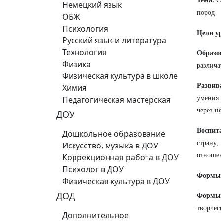
Тема.
С
Немецкий язык
пород
ОБЖ
Психология
Цели у
Русский язык и литература
Технология
Образо
Физика
различа
Физическая культура в школе
Разви
Химия
Педагогическая мастерская
умения 
через н
ДОУ
Воспит
Дошкольное образование
страну,
Искусство, музыка в ДОУ
отноше
Коррекционная работа в ДОУ
Психолог в ДОУ
Формы 
Физическая культура в ДОУ
ДОД
Формы 
творчес
Дополнительное