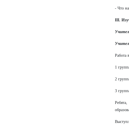
- Что н
III. Из
Учител
Учител
Работа 
1 групп
2 групп
3 групп
Ребята,
образов
Выступл