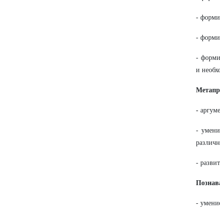
- форми
- форми
- форми
и необх
Метапр
-
аргум
- умени
различн
- разви
Познав
- умени