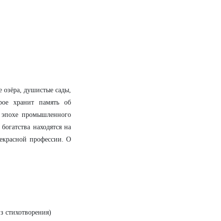
е озёра, душистые сады,
рое хранит память об
б эпохе промышленного
богатства находятся на
рекрасной профессии. О
з стихотворения)