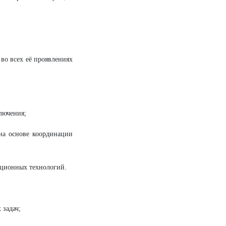
во всех её проявлениях
лючения;
 на основе координации
ационных технологий.
 задач;