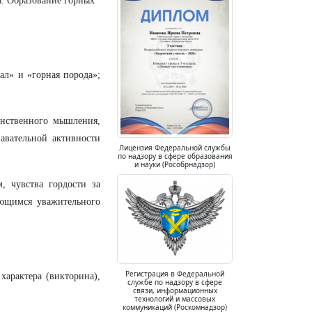
ы. Образование горных
ал» и «горная порода»;
анственного мышления,
авательной активности
Лицензия Федеральной службы
по надзору в сфере образования
и науки (Рособрнадзор)
, чувства гордости за
ающимся уважительного
Регистрация в Федеральной
характера (викторина),
службе по надзору в сфере
связи, информационных
технологий и массовых
коммуникаций (Роскомнадзор)