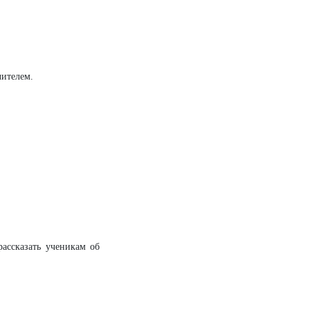
чителем.
рассказать ученикам об