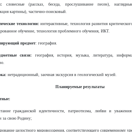
:
словесные (рассказ, беседа, прослушивание песен), наглядны
кция картины), частично-поисковый.
ические технологии:
интерактивные, технология развития критическо
рованное обучение, технология проблемного обучения, ИКТ.
ирующий предмет
: география.
дметные связи:
география, история, музыка, литература, информа
во.
ока:
нетрадиционный, заочная экскурсия в геологический музей.
Планируемые результаты
тные:
итание гражданской идентичности, патриотизма, любви и уважения
и за свою Родину;
рование целостного мировоззрения, соответствующего современному ур