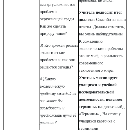
проблемы, не знаю/.
всегда усложняются
проблемы
Учитель подводит итог
окружающей среды.
диалога:
Спасибо за ваши
Как же сделать
ответы. Должна отметить,
природу чище?
вы очень наблюдательны.
К сожалению,
3) Кто должен решать
экологические проблемы –
экологические
это не миф, а реальность
проблемы и как они
современного
решаются сегодня?
техногенного мира.
Учитель мотивирует
4 )Какую
учащихся к учебной
экологическую
исследовательской
проблему каждый из
деятельности
, поясняет
вас хотел бы
термины, на доске
слайд
исследовать и
«Термины»., На столе у
предложить пути её
учащихся карточка с
решения?
терминами.