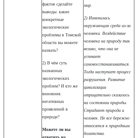
фактов сделайте
мир.
выводы: какие
2) Изменилась
конкретные
окружающая среда из-за
экологические
человека. Воздействие
проблемы в Томской
человека на природу так
области вы можете
велико, что она не
назвать?
успевает
2) В чём суть
самовосстанавливаться.
названных
Тогда наступает процесс
экологических
разрушения. Развитие
проблем? И кто же
цивилизации
виновник
отрицательно сказалось
негативных
на состоянии природы.
проявлений в
Страдают природа и
природе?
человек. Не все бережно
относятся к природным
Можете ли вы
богатства.
ответить на