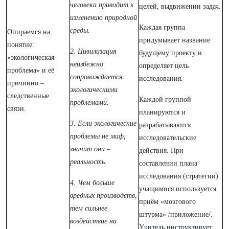
человека приводит к
целей, выдвижении задач.
изменению природной
Каждая группа
среды.
Опираемся на
придумывает название
понятие:
2. Цивилизация
будущему проекту и
«экологическая
неизбежно
определяет цель
проблема» и её
сопровождается
исследования.
причинно –
экологическими
следственные
Каждой группой
проблемами.
связи.
планируются и
3. Если экологические
разрабатываются
проблемы не миф,
исследовательские
значит они –
действия. При
реальность.
составлении плана
исследования (стратегии)
4. Чем больше
учащимися используется
вредных производств,
приём «мозгового
тем сильнее
штурма» /приложение/.
воздействие на
Учитель инструктирует