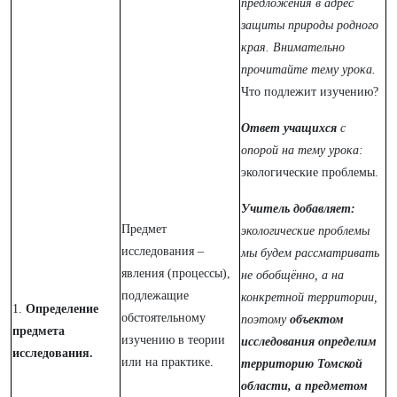
предложения в адрес
защиты природы родного
края. Внимательно
прочитайте тему урока.
Что подлежит изучению?
Ответ учащихся
с
опорой на тему урока:
экологические проблемы.
Учитель добавляет:
Предмет
экологические проблемы
исследования –
мы будем рассматривать
явления (процессы),
не обобщённо, а на
подлежащие
конкретной территории,
1.
Определение
обстоятельному
поэтому
объектом
предмета
изучению в теории
исследования определим
исследования.
или на практике.
территорию Томской
области, а предметом