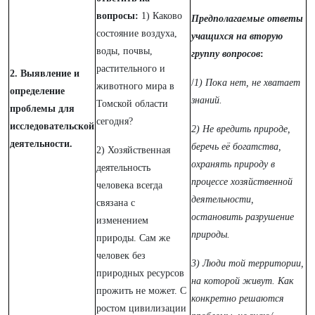
вопросы:
1) Каково
Предполагаемые ответы
состояние воздуха,
учащихся на вторую
воды, почвы,
группу вопросов
:
растительного и
2. Выявление и
/
1) Пока нет, не хватает
животного мира в
определение
знаний.
Томской области
проблемы для
сегодня?
исследовательской
2) Не вредить природе,
деятельности.
беречь её богатства,
2) Хозяйственная
охранять природу в
деятельность
процессе хозяйственной
человека всегда
деятельности,
связана с
остановить разрушение
изменением
природы.
природы. Сам же
человек без
3) Люди той территории,
природных ресурсов
на которой живут. Как
прожить не может. С
конкретно решаются
ростом цивилизации