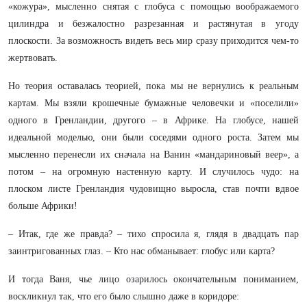
«кожура», мысленно снятая с глобуса с помощью воображаемого
цилиндра и безжалостно разрезанная и растянутая в угоду
плоскости. За возможность видеть весь мир сразу приходится чем-то
жертвовать.
Но теория оставалась теорией, пока мы не вернулись к реальным
картам. Мы взяли крошечные бумажные человечки и «поселили»
одного в Гренландии, другого – в Африке. На глобусе, нашей
идеальной моделью, они были соседями одного роста. Затем мы
мысленно перенесли их сначала на Ванин «мандариновый веер», а
потом – на огромную настенную карту. И случилось чудо: на
плоском листе Гренландия чудовищно выросла, став почти вдвое
больше Африки!
– Итак, где же правда? – тихо спросила я, глядя в двадцать пар
заинтригованных глаз. – Кто нас обманывает: глобус или карта?
И тогда Ваня, чье лицо озарилось окончательным пониманием,
воскликнул так, что его было слышно даже в коридоре: