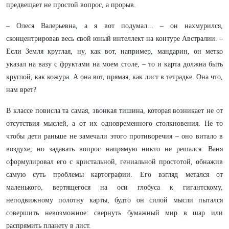
предвещает не простой вопрос, а прорыв.
– Олеся Валерьевна, а я вот подумал... – он нахмурился,
сконцентрировав весь свой юный интеллект на контуре Австралии. –
Если Земля круглая, ну, как вот, например, мандарин, он метко
указал на вазу с фруктами на моем столе, – то и карта должна быть
круглой, как кожура. А она вот, прямая, как лист в тетрадке. Она что,
нам врет?
В классе повисла та самая, звонкая тишина, которая возникает не от
отсутствия мыслей, а от их одновременного столкновения. Не то
чтобы дети раньше не замечали этого противоречия – оно витало в
воздухе, но задавать вопрос напрямую никто не решался. Ваня
сформулировал его с кристальной, гениальной простотой, обнажив
самую суть проблемы картографии. Его взгляд метался от
маленького, вертящегося на оси глобуса к гигантскому,
неподвижному полотну карты, будто он силой мысли пытался
совершить невозможное: свернуть бумажный мир в шар или
распрямить планету в лист.