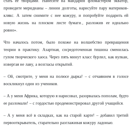
стать ее творцами. Нанесите на мандарин фломастером экватор,
проведите меридианы – линии долготы, нарисуйте пару материков-
клякс. А затем снимите с нее кожуру, и попробуйте подарить ей
новую жизнь на плоском листе бумаги., разложив ее идеально
ровно».
Что началось потом, было похоже на волшебство превращения
теории в практику. Азартная, сосредоточенная тишина сменилась
гулом творческого хаоса. Через пять минут класс бурлил, как вулкан,
извергая не лаву, а возгласы открытий.
– Ой, смотрите, у меня на полюсе дырка! – с отчаянием в голосе
воскликнул один из учеников.
– А у меня Африка, которую я нарисовал, разорвалась пополам, будто
ее разломали! – с гордостью продемонстрировал другой учащийся.
– А у меня всё в складках, как на старой карте! – добавил третий
первооткрыватель, старательно разглаживая кожуру ладонью.