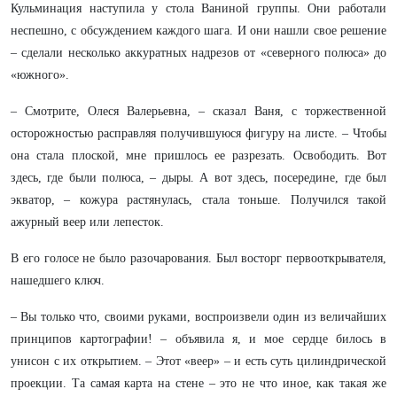
Кульминация наступила у стола Ваниной группы. Они работали
неспешно, с обсуждением каждого шага. И они нашли свое решение
– сделали несколько аккуратных надрезов от «северного полюса» до
«южного».
– Смотрите, Олеся Валерьевна, – сказал Ваня, с торжественной
осторожностью расправляя получившуюся фигуру на листе. – Чтобы
она стала плоской, мне пришлось ее разрезать. Освободить. Вот
здесь, где были полюса, – дыры. А вот здесь, посередине, где был
экватор, – кожура растянулась, стала тоньше. Получился такой
ажурный веер или лепесток.
В его голосе не было разочарования. Был восторг первооткрывателя,
нашедшего ключ.
– Вы только что, своими руками, воспроизвели один из величайших
принципов картографии! – объявила я, и мое сердце билось в
унисон с их открытием. – Этот «веер» – и есть суть цилиндрической
проекции. Та самая карта на стене – это не что иное, как такая же