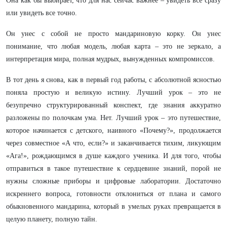
Она как бы выбирает, что для нас сейчас важнее – увидеть все сразу
или увидеть все точно.
Он унес с собой не просто мандариновую корку. Он унес
понимание, что любая модель, любая карта – это не зеркало, а
интерпретация мира, полная мудрых, вынужденных компромиссов.
В тот день я снова, как в первый год работы, с абсолютной ясностью
поняла простую и великую истину. Лучший урок – это не
безупречно структурированный конспект, где знания аккуратно
разложены по полочкам ума. Нет. Лучший урок – это путешествие,
которое начинается с детского, наивного «Почему?», продолжается
через совместное «А что, если?» и заканчивается тихим, ликующим
«Ага!», рождающимся в душе каждого ученика. И для того, чтобы
отправиться в такое путешествие к сердцевине знаний, порой не
нужны сложные приборы и цифровые лаборатории. Достаточно
искреннего вопроса, готовности отклониться от плана и самого
обыкновенного мандарина, который в умелых руках превращается в
целую планету, полную тайн.