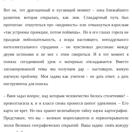
Вот он, тот драгоценный и пугающий момент – зона ближайшего
развития, которая открылась, как люк. Стандартный путь был
протоптан: отшутиться про «видимость» или отмахнуться взрослым
«так устроены проекции, потом поймешь». Но в его глазах горела не
праздная любознательность, а искра настоящего, неподдельного
интеллектуального страдания – он чувствовал диссонанс между
двумя истинами и не мог с этим смириться. И в тот момент я
поняла: сегодняшний урок о материках откладывается. Вместо
запланированной темы мы получаем дар – настоящую, живую
научную проблему. Моя задача как учителя – не дать ответ, а дать
инструменты для поиска.
– Ваня задал вопрос, над которым человечество билось столетиями! –
провозгласила я, и в классе снова пронесся шепот удивления. – Его
карта не врет. Но она хранит величайшую тайну науки картографии.
Представьте, что вы – великие мореплаватели и первооткрыватели
эпохи Великих географических открытий. Ваша задача: снять кожуру