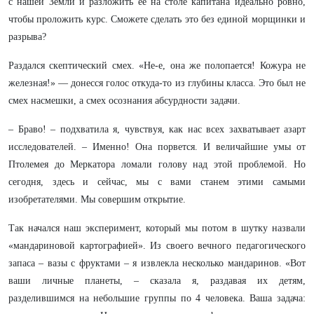
с нашей Земли и разложить ее на столе капитана идеально ровно,
чтобы проложить курс. Сможете сделать это без единой морщинки и
разрыва?
Раздался скептический смех. «Не-е, она же полопается! Кожура не
железная!» — донесся голос откуда-то из глубины класса. Это был не
смех насмешки, а смех осознания абсурдности задачи.
– Браво! – подхватила я, чувствуя, как нас всех захватывает азарт
исследователей. – Именно! Она порвется. И величайшие умы от
Птолемея до Меркатора ломали голову над этой проблемой. Но
сегодня, здесь и сейчас, мы с вами станем этими самыми
изобретателями. Мы совершим открытие.
Так начался наш эксперимент, который мы потом в шутку назвали
«мандариновой картографией». Из своего вечного педагогического
запаса – вазы с фруктами – я извлекла несколько мандаринов. «Вот
ваши личные планеты, – сказала я, раздавая их детям,
разделившимся на небольшие группы по 4 человека. Ваша задача: