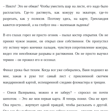
– Никто! Это не обман! Чтобы уместить шар на листе, его надо было
распластать. Где-то растянуть, как кожуру на экваторе, где-то
разрезать, как у полюсов. Поэтому здесь, на карте, Гренландия
кажется огромной, а на глобусе она – маленькая льдинка!
В его глазах горел не просто огонек – пылал костер открытия. Он не
принял чужое знание, он открыл свое собственное. Он пропустил
эту истину через кончики пальцев, чувствуя сопротивление кожуры,
видел эти неизбежные разрывы и растяжения. Он не просто выучил
термин – он прожил его и осознал.
Финал урока был тихим. Когда все уже собирались, Ваня подошел ко
мне, зажав в руке тот самый лист с приклеенной скотчем
мандариновой картой, испещренной следами фломастера и трещин.
– Олеся Валерьевна, можно я ее заберу? – спросил он почти
шепотом. – Это же моя первая карта. Я теперь понял. Она не врет.
Она просто... жертвует одной правдой, чтобы рассказать о другой.