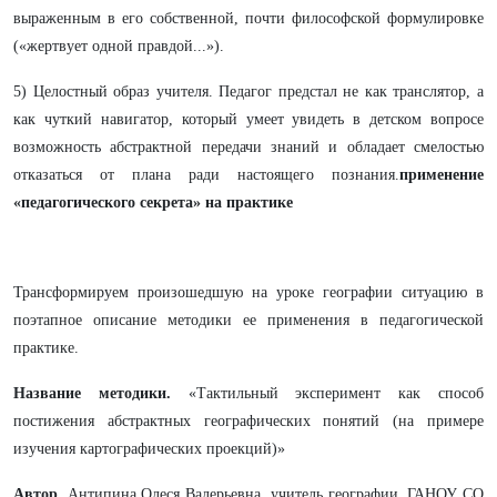
выраженным в его собственной, почти философской формулировке
(«жертвует одной правдой...»).
5) Целостный образ учителя. Педагог предстал не как транслятор, а
как чуткий навигатор, который умеет увидеть в детском вопросе
возможность абстрактной передачи знаний и обладает смелостью
отказаться от плана ради настоящего познания.
применение
«педагогического секрета» на практике
Трансформируем произошедшую на уроке географии ситуацию в
поэтапное описание методики ее применения в педагогической
практике.
Название методики.
«Тактильный эксперимент как способ
постижения абстрактных географических понятий (на примере
изучения картографических проекций)»
Автор.
Антипина Олеся Валерьевна, учитель географии, ГАНОУ СО