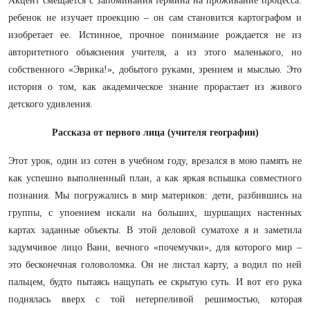
Акцент смещается с запоминания термина на проживание процесса:
ребенок не изучает проекцию – он сам становится картографом и
изобретает ее. Истинное, прочное понимание рождается не из
авторитетного объяснения учителя, а из этого маленького, но
собственного «Эврика!», добытого руками, зрением и мыслью. Это
история о том, как академическое знание прорастает из живого
детского удивления.
Рассказа от первого лица (учителя географии)
Этот урок, один из сотен в учебном году, врезался в мою память не
как успешно выполненный план, а как яркая вспышка совместного
познания. Мы погружались в мир материков: дети, разбившись на
группы, с упоением искали на больших, шуршащих настенных
картах заданные объекты. В этой деловой суматохе я и заметила
задумчивое лицо Вани, вечного «почемучки», для которого мир –
это бесконечная головоломка. Он не листал карту, а водил по ней
пальцем, будто пытаясь нащупать ее скрытую суть. И вот его рука
поднялась вверх с той нетерпеливой решимостью, которая