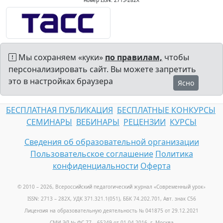
номер ISSN: 2713-282X
Мы сохраняем «куки»
по правилам,
чтобы
персонализировать сайт. Вы можете запретить
это в настройках браузера
Ясно
БЕСПЛАТНАЯ ПУБЛИКАЦИЯ
БЕСПЛАТНЫЕ КОНКУРСЫ
СЕМИНАРЫ
ВЕБИНАРЫ
РЕЦЕНЗИИ
КУРСЫ
Сведения об образовательной организации
Пользовательское соглашение
Политика
конфиденциальности
Оферта
© 2010 – 2026, Всероссийский педагогический журнал «Современный урок
»
ISSN: 2713 – 282X, УДК 371.321.1(051), ББК 74.202.701, Авт. знак С56
Лицензия на образовательную деятельность № 041875 от 29.12.2021
СМИ ЭЛ № ФС 77 – 65249 от 01.04.2016, г. Москва