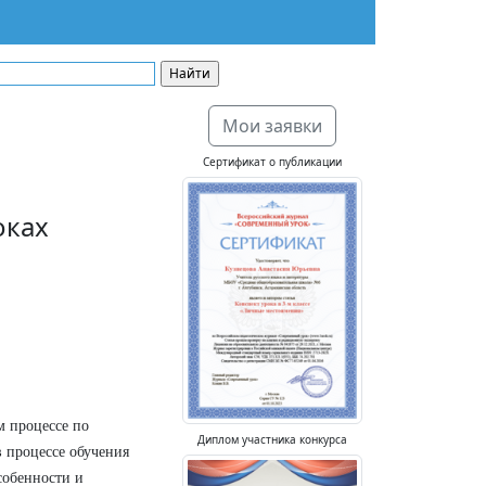
Мои заявки
Сертификат о публикации
оках
м процессе по
Диплом участника конкурса
 процессе обучения
собенности и