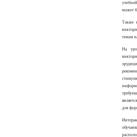
учебной
может б
Также 
виктори
темам к
На уро
виктор
эрудиц
рекомен
стимули
информ
требующ
являетс
для фор
Интера
обучаю
располо