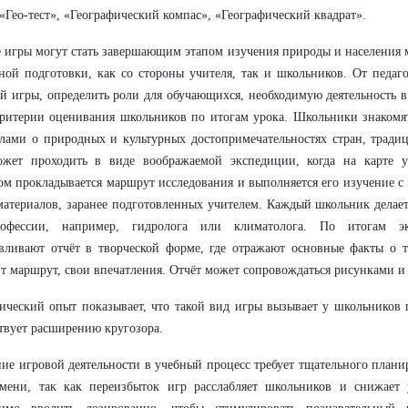
 «Гео-тест», «Географический компас», «Географический квадрат».
 игры могут стать завершающим этапом изучения природы и населения 
ной подготовки, как со стороны учителя, так и школьников. От педаго
й игры, определить роли для обучающихся, необходимую деятельность в
ритерии оценивания школьников по итогам урока. Школьники знакомя
лами о природных и культурных достопримечательностях стран, тради
ожет проходить в виде воображаемой экспедиции, когда на карте у
ом прокладывается маршрут исследования и выполняется его изучение 
материалов, заранее подготовленных учителем. Каждый школьник делает
рофессии, например, гидролога или климатолога. По итогам э
вливают отчёт в творческой форме, где отражают основные факты о т
т маршрут, свои впечатления. Отчёт может сопровождаться рисунками и
ический опыт показывает, что такой вид игры вызывает у школьников
твует расширению кругозора.
ие игровой деятельности в учебный процесс требует тщательного плани
емени, так как переизбыток игр расслабляет школьников и снижает