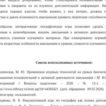
димо вводить дозированно, чтобы стимулировать познавательный 
иков и направить их на изучение дополнительной информации. Ин
щихся седьмых классов, чтобы вызвать у них интерес, должны от
тью и давать возможность школьникам проявить творческие способности
образом, интерактивные географические игры позволяют сделать 
нным и разнообразным, вовлечь школьников в активную деятельност
ивность усвоения изучаемого материала. При планировании игровой
ть возрастные особенности школьников и уровень сложности изучаемого
Список использованных источников:
кшинская, М. Ю. Применение игровых технологий на уроках биологи
вышения познавательной и активной деятельности школьников / М. Ю.
лектронный // Вопросы педагогики. – 2020. – № 12-1. –
tps://www.elibrary.ru/item.asp?id=44383421 (дата обращения: 09.02.2026
регистрир. пользователей.
лдакова, Н. Б. Факультативный курс по географии как основа дополн