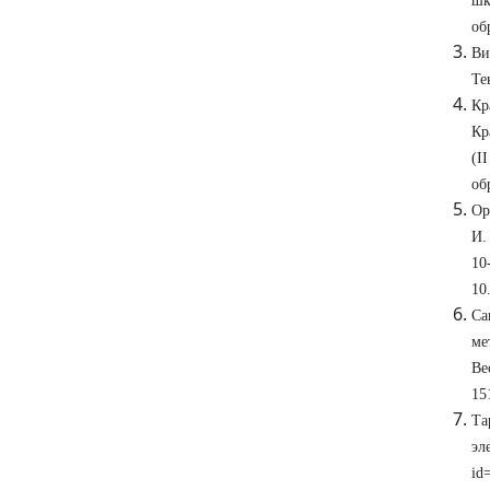
шк
об
Ви
Те
Кр
Кр
(I
об
Ор
И.
10
10
Са
ме
Ве
15
Та
эл
id