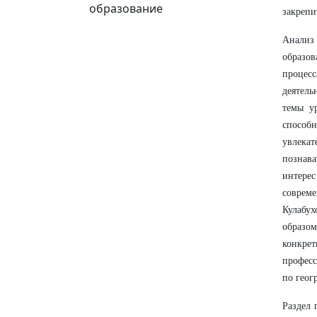
образование
закрепи
Анализ 
образов
процес
деятель
темы у
способн
увлекат
познава
интерес
совреме
Кулабух
образо
конкре
професс
по геог
Раздел 