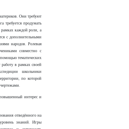
материков. Они требуют
га требуется продумать
 рамках каждой роли, а
тся с дополнительными
циями народов. Ролевая
чениками совместно с
с помощью тематических
 работу в рамках своей
кспедиции школьники
ерритории, по которой
 чертежами.
 повышенный интерес и
рования отведённого на
 уровень знаний. Игры