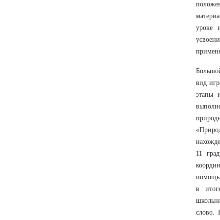
положе
матери
уроке 
усвоен
применя
Большой
вид игр
этапы 
выполне
природ
«Природ
нахожде
11 гра
координ
помощью
в итог
школьни
слово.