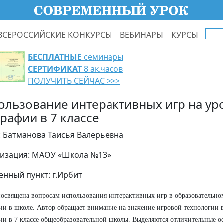
ВСЕРОССИЙСКИЕ КОНКУРСЫ
ВЕБИНАРЫ
КУРСЫ
БЕСПЛАТНЫЕ
семинары
СЕРТИФИКАТ
8 ак.часов
ПОЛУЧИТЬ СЕЙЧАС >>>
ользование интерактивных игр на ур
графии в 7 классе
: Батманова Таисья Валерьевна
изация: МАОУ «Школа №13»
енный пункт: г.Ирбит
посвящена вопросам использования интерактивных игр в образовательно
ии в школе. Автор обращает внимание на значение игровой технологии в
ии в 7 классе общеобразовательной школы. Выделяются отличительные о