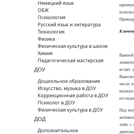
Немецкий язык
преимущ
ОБЖ
использ
Психология
Приводя
Русский язык и литература
Технология
Ключевы
Физика
Физическая культура в школе
Химия
Важной 
Педагогическая мастерская
значите
ДОУ
встаёт 
Выполни
Дошкольное образование
числе и
Искусство, музыка в ДОУ
вызвать
Коррекционная работа в ДОУ
исследо
Психолог в ДОУ
Физическая культура в ДОУ
Под инт
ДОД
активно
либо с 
Дополнительное
деятел