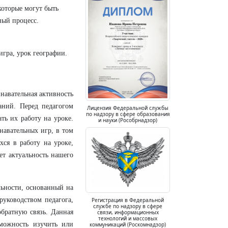
которые могут быть
ный процесс.
игра, урок географии.
навательная активность
аний. Перед педагогом
Лицензия Федеральной службы
по надзору в сфере образования
ть их работу на уроке.
и науки (Рособрнадзор)
навательных игр, в том
хся в работу на уроке,
ет актуальность нашего
ьности, основанный на
уководством педагога,
Регистрация в Федеральной
службе по надзору в сфере
братную связь. Данная
связи, информационных
технологий и массовых
зможность изучить или
коммуникаций (Роскомнадзор)