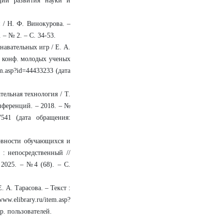
нции развития науки и
 / Н. Ф. Винокурова. –
 – № 2. – С. 34-53.
авательных игр / Е. А.
т. конф. молодых ученых
em.asp?id=44433233 (дата
тельная технология / Т.
онференций. – 2018. – №
27541 (дата обращения:
товности обучающихся и
 : непосредственный //
 2025. – №4 (68). – С.
 А. Тарасова. – Текст :
ww.elibrary.ru/item.asp?
р. пользователей.