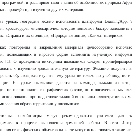
 программой, и расширяют свои знания об особенностях природы Афри
ыть проведён при изучении других материков.
на уроках географии можно использовать платформы LearningApp, W
н, кроссвордов, мнемокарточек, которые помогают быстро запомнить 
ак: «Страны и их столицы», «Природные зоны», «Климат материка».
ках повторения и закрепления материала целесообразно использо
ин, позволяющих в игровой форме вспомнить изученную информа
ию [1]. О проведении викторины школьников следует проинформиров
довать к изучению дополнительную литературу. Желание получить вы
ровать обучающихся изучить тему урока не только по учебнику, но и
ации. На уроке школьники делятся на команды, каждая из котор
ие не только знания географических фактов, но и логического мышл
я использование при подготовке заданий викторины иллюстративных м
мирования образа территории у школьников.
ктивные онлайн-игры могут рекомендоваться учителем для за
щимися в процессе выполнения домашней работы. В сети Интер
жения географических объектов на карте могут использоваться такие иг