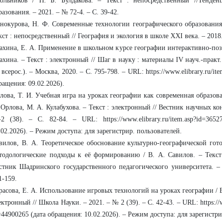
ольников / Н. Б. Булдакова. – Текст : непосредственный //Тенде
разования. – 2021. – № 72-4. – С. 39-42.
нокурова, Н. Ф. Современные технологии географического образования
кст : непосредственный // География и экология в школе XXI века. – 2018.
ахина, Е. А. Применение в школьном курсе географии интерактивно-позн
ахина. – Текст : электронный // Шаг в науку : материалы IV науч.-прак
I всерос.). – Москва, 2020. – С. 795-798. – URL: https://www.elibrary.ru/it
ращения: 09.02.2026).
лова, Т. И. Учебная игра на уроках географии как современная образова
 Орлова, М. А. Кулабухова. – Текст : электронный // Вестник научных к
-2 (38). – С. 82-84. – URL: https://www.elibrary.ru/item.asp?id=365
.02.2026). – Режим доступа: для зарегистрир. пользователей.
вилов, В. А. Теоретическое обоснование культурно-географической го
тодологические подходы к её формированию / В. А. Савилов. – Текст
стник Шадринского государственного педагогического университета. –
1-159.
расова, Е. А. Использование игровых технологий на уроках географии / Е.
ектронный // Школа Науки. – 2021. – № 2 (39). – С. 42-43. – URL: https://w
=44900265 (дата обращения: 10.02.2026). – Режим доступа: для зарегистри