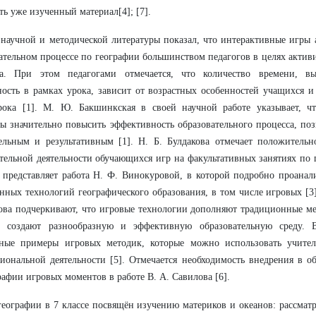
ть уже изученный материал[4]; [7].
научной и методической литературы показал, что интерактивные игры
ательном процессе по географии большинством педагогов в целях актив
са. При этом педагогами отмечается, что количество времени, в
ность в рамках урока, зависит от возрастных особенностей учащихся 
рока [1]. М. Ю. Бакшинкская в своей научной работе указывает, ч
ы значительно повысить эффективность образовательного процесса, позв
ельным и результативным [1]. Н. Б. Булдакова отмечает положительн
тельной деятельности обучающихся игр на факультативных занятиях по 
 представляет работа Н. Ф. Винокуровой, в которой подробно проана
нных технологий географического образования, в том числе игровых [3]
ова подчеркивают, что игровые технологии дополняют традиционные м
м создают разнообразную и эффективную образовательную среду. В
тные примеры игровых методик, которые можно использовать учител
иональной деятельности [5]. Отмечается необходимость внедрения в о
рафии игровых моментов в работе В. А. Савилова [6].
географии в 7 классе посвящён изучению материков и океанов: рассматр