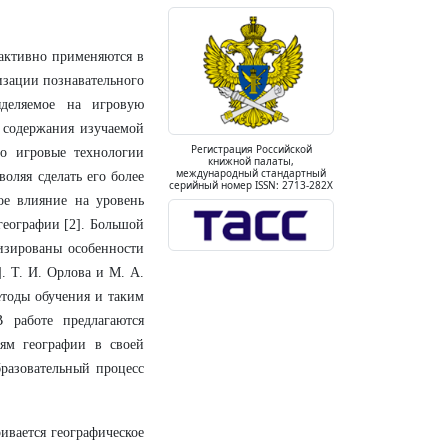
 активно применяются в
изации познавательного
ыделяемое на игровую
и содержания изучаемой
Регистрация Российской
то игровые технологии
книжной палаты,
международный стандартный
оляя сделать его более
серийный номер ISSN: 2713-282X
ое влияние на уровень
географии [2]. Большой
лизированы особенности
. Т. И. Орлова и М. А.
етоды обучения и таким
 работе предлагаются
ям географии в своей
бразовательный процесс
ивается географическое