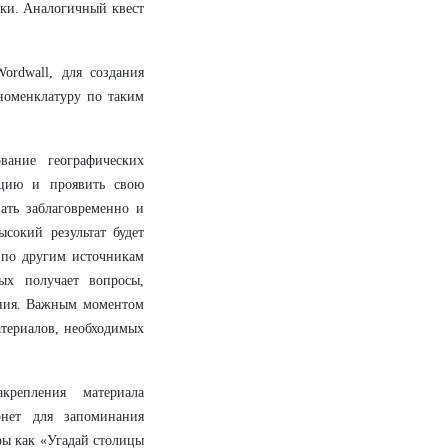
ки. Аналогичный квест
ordwall, для создания
номенклатуру по таким
вание географических
цию и проявить свою
ать заблаговременно и
сокий результат будет
 по другим источникам
ых получает вопросы,
ения. Важным моментом
атериалов, необходимых
крепления материала
нет для запоминания
ры как «Угадай столицы