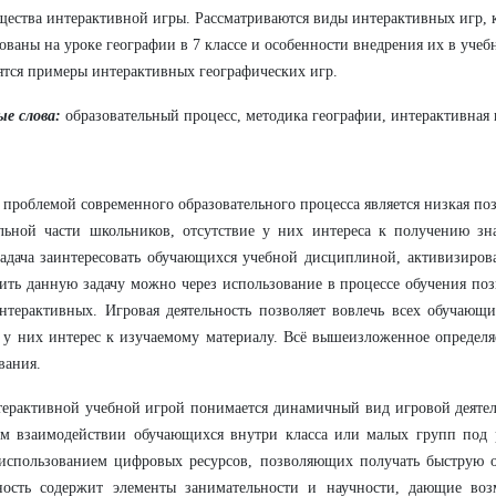
ества интерактивной игры. Рассматриваются виды интерактивных игр, 
ованы на уроке географии в 7 классе и особенности внедрения их в учеб
тся примеры интерактивных географических игр.
е слова:
образовательный процесс, методика географии, интерактивная 
проблемой современного образовательного процесса является низкая поз
льной части школьников, отсутствие у них интереса к получению зн
задача заинтересовать обучающихся учебной дисциплиной, активизирова
ть данную задачу можно через использование в процессе обучения поз
нтерактивных. Игровая деятельность позволяет вовлечь всех обучающи
 у них интерес к изучаемому материалу. Всё вышеизложенное определя
вания.
ерактивной учебной игрой понимается динамичный вид игровой деятел
м взаимодействии обучающихся внутри класса или малых групп под р
использованием цифровых ресурсов, позволяющих получать быструю о
ьность содержит элементы занимательности и научности, дающие во