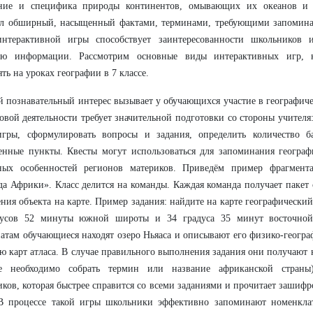
ние и специфика природы континентов, омывающих их океанов и 
ал обширный, насыщенный фактами, терминами, требующими запомина
интерактивной игры способствует заинтересованности школьников 
ию информации. Рассмотрим основные виды интерактивных игр, к
ть на уроках географии в 7 классе.
 познавательный интерес вызывает у обучающихся участие в географичес
овой деятельности требует значительной подготовки со стороны учителя
игры, сформулировать вопросы и задания, определить количество б
нные пункты. Квесты могут использоваться для запоминания географ
ных особенностей регионов материков. Приведём пример фрагмент
а Африки». Класс делится на команды. Каждая команда получает пакет
ния объекта на карте. Пример задания: найдите на карте географически
дусов 52 минуты южной широты и 34 градуса 35 минут восточно
атам обучающиеся находят озеро Ньяаса и описывают его физико-геогра
 карт атласа. В случае правильного выполнения задания они получают к
е необходимо собрать термин или название африканской страны
ков, которая быстрее справится со всеми заданиями и прочитает зашифр
 В процессе такой игры школьники эффективно запоминают номенкла