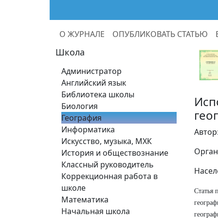
О ЖУРНАЛЕ
ОПУБЛИКОВАТЬ СТАТЬЮ
Школа
Администратор
Английский язык
Библиотека школы
Исп
Биология
гео
География
Информатика
Автор
Искусство, музыка, МХК
Орган
История и обществознание
Классный руководитель
Насел
Коррекционная работа в
школе
Статья 
Математика
географ
Начальная школа
географ