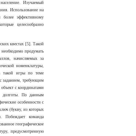
население. Изучаемый
ния. Использование на
и более эффективному
оторые целесообразно
ких квестах [5]. Такой
: необходимо продумать
аллов, начисляемых за
ической номенклатуры,
а такой игры по теме
 с заданием, требующим
й объект с координатами
й долготы. По данным
фические особенности с
люч (букву, из которых
). Побеждает команда
ованное географическое
туру, предусмотренную