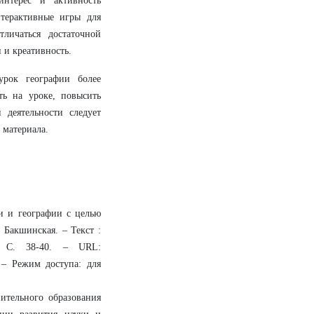
интерес и активность
терактивные игры для
личаться достаточной
 и креативность.
урок географии более
ь на уроке, повысить
 деятельности следует
 материала.
и и географии с целью
 Бакшинская. – Текст :
 С. 38-40. – URL:
). – Режим доступа: для
ительного образования