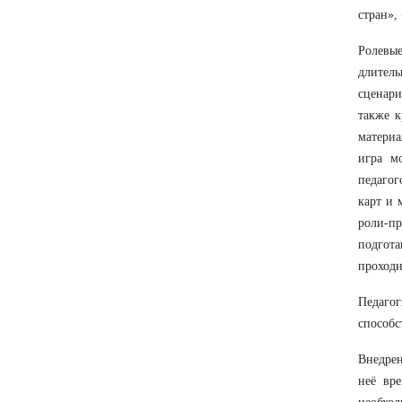
стран»,
Ролевые
длитель
сценари
также к
материа
игра м
педагог
карт и 
роли-п
подгота
проходи
Педагог
способс
Внедрен
неё вр