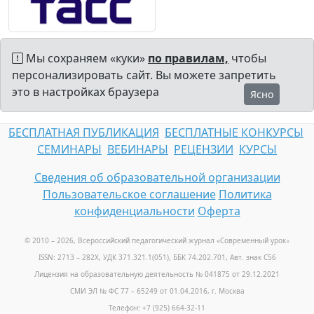
Мы сохраняем «куки»
по правилам,
чтобы
персонализировать сайт. Вы можете запретить
это в настройках браузера
Ясно
БЕСПЛАТНАЯ ПУБЛИКАЦИЯ
БЕСПЛАТНЫЕ КОНКУРСЫ
СЕМИНАРЫ
ВЕБИНАРЫ
РЕЦЕНЗИИ
КУРСЫ
Сведения об образовательной организации
Пользовательское соглашение
Политика
конфиденциальности
Оферта
© 2010 – 2026, Всероссийский педагогический журнал «Современный урок
»
ISSN: 2713 – 282X, УДК 371.321.1(051), ББК 74.202.701, Авт. знак С56
Лицензия на образовательную деятельность № 041875 от 29.12.2021
СМИ ЭЛ № ФС 77 – 65249 от 01.04.2016, г. Москва
Телефон: +7 (925) 664-32-11