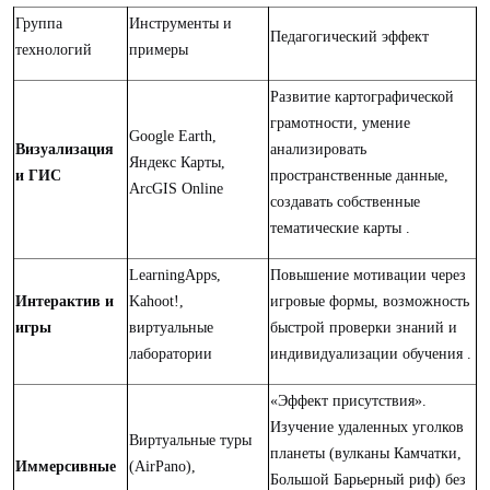
Группа
Инструменты и
Педагогический эффект
технологий
примеры
Развитие картографической
грамотности, умение
Google Earth,
Визуализация
анализировать
Яндекс Карты,
и ГИС
пространственные данные,
ArcGIS Online
создавать собственные
тематические карты .
LearningApps,
Повышение мотивации через
Интерактив и
Kahoot!,
игровые формы, возможность
игры
виртуальные
быстрой проверки знаний и
лаборатории
индивидуализации обучения .
«Эффект присутствия».
Изучение удаленных уголков
Виртуальные туры
планеты (вулканы Камчатки,
Иммерсивные
(AirPano),
Большой Барьерный риф) без