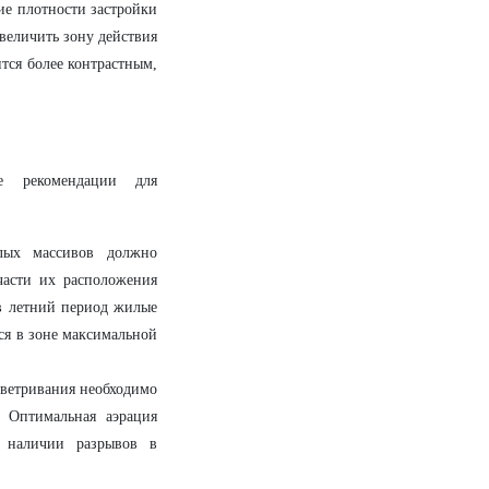
ие плотности застройки
увеличить зону действия
тся более контрастным,
е рекомендации для
ых массивов должно
части их расположения
в летний период жилые
ся в зоне максимальной
оветривания необходимо
 Оптимальная аэрация
 наличии разрывов в