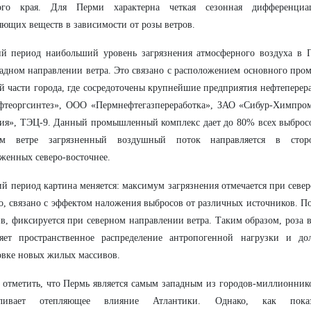
ого края. Для Перми характерна четкая сезонная дифференциа
яющих веществ в зависимости от розы ветров.
ий период наибольший уровень загрязнения атмосферного воздуха в 
адном направлении ветра. Это связано с расположением основного про
й части города, где сосредоточены крупнейшие предприятия нефтепере
фтеоргсинтез», ООО «Пермнефтегазпереработка», ЗАО «Сибур-Химпро
ия», ТЭЦ-9. Данный промышленный комплекс дает до 80% всех выбросо
ом ветре загрязненный воздушный поток направляется в сто
женных северо-восточнее.
й период картина меняется: максимум загрязнения отмечается при север
о, связано с эффектом наложения выбросов от различных источников. П
в, фиксируется при северном направлении ветра. Таким образом, роза
ляет пространственное распределение антропогенной нагрузки и до
вке новых жилых массивов.
 отметить, что Пермь является самым западным из городов-миллионник
вливает отепляющее влияние Атлантики. Однако, как показ