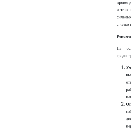
проветр
и этажн
сильных
с четко
Рекоме
На ос
градост
Уч
вы
от
ра
на
Оп
со
до
пе