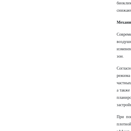
биоклим
снижают
Механи
Совреме
воздуш
изменен
зон.
Согласн
режима 
частных
а также
планир
застрой
При по
плотной