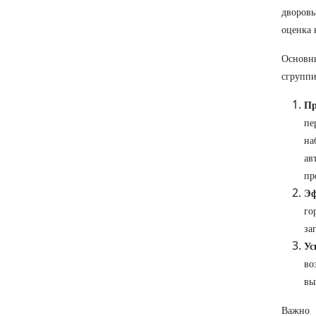
дворовы
оценка 
Основн
сгруппи
Пр
пе
на
ав
пр
Эф
го
за
Ус
во
вы
Важно 