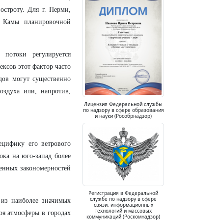
остроту. Для г. Перми,
и Камы планировочной
потоки регулируется
ксов этот фактор часто
дов могут существенно
оздуха или, напротив,
Лицензия Федеральной службы
по надзору в сфере образования
и науки (Рособрнадзор)
ецифику его ветрового
ока на юго-запад более
ленных закономерностей
Регистрация в Федеральной
службе по надзору в сфере
 из наиболее значимых
связи, информационных
технологий и массовых
оя атмосферы в городах
коммуникаций (Роскомнадзор)