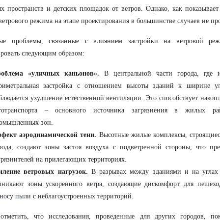
х пространств и детских площадок от ветров. Однако, как показывает
ветрового режима на этапе проектирования в большинстве случаев не пр
ые проблемы, связанные с влиянием застройки на ветровой р
ровать следующим образом:
облема «уличных каньонов».
В центральной части города, где и
риметральная застройка с отношением высоты зданий к ширине 
блюдается ухудшение естественной вентиляции. Это способствует нако
тотранспорта – основного источника загрязнения в жилых ра
омышленных зон.
фект аэродинамической тени.
Высотные жилые комплексы, строящиес
рода, создают зоны застоя воздуха с подветренной стороны, что пре
грязнителей на прилегающих территориях.
иление ветровых нагрузок.
В разрывах между зданиями и на углах
зникают зоны ускоренного ветра, создающие дискомфорт для пешех
носу пыли с неблагоустроенных территорий.
отметить, что исследования, проведенные для других городов, пок