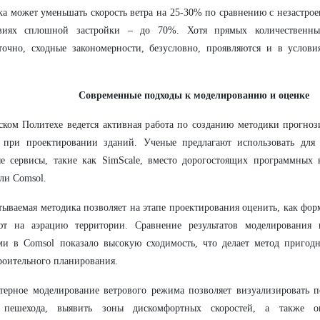
ка может уменьшать скорость ветра на 25-30% по сравнению с незастро
виях сплошной застройки – до 70%. Хотя прямых количественн
точно, сходные закономерности, безусловно, проявляются и в услови
Современные подходы к моделированию и оценке
ком Политехе ведется активная работа по созданию методики прогноз
 при проектировании зданий. Ученые предлагают использовать для 
е сервисы, такие как SimScale, вместо дорогостоящих программных 
или Comsol.
тываемая методика позволяет на этапе проектирования оценить, как фор
ют на аэрацию территории. Сравнение результатов моделирования 
ми в Comsol показало высокую сходимость, что делает метод пригод
роительного планирования.
ерное моделирование ветрового режима позволяет визуализировать по
 пешехода, выявить зоны дискомфортных скоростей, а также оц