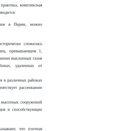
 практика, комплексная
оводится.
ежим в Перми, можно
сторически сложилась
улиц, превышающим 1,
плению выхлопных газов
йонах, удаленных от
я в различных районах
пятствует рассеиванию
 высотных сооружений
одов и способствующие
азывают, что плотная