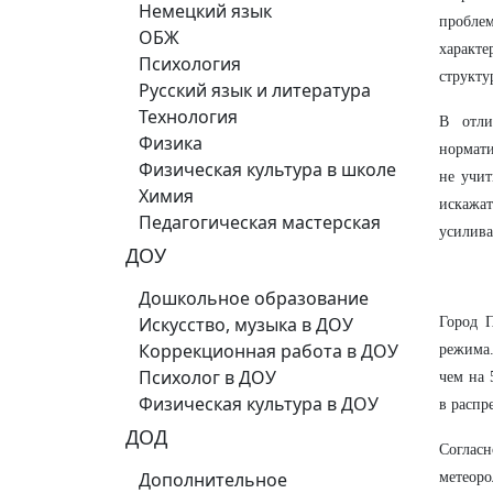
Немецкий язык
проблем
ОБЖ
характ
Психология
структу
Русский язык и литература
Технология
В отли
Физика
нормати
Физическая культура в школе
не учи
Химия
искажа
Педагогическая мастерская
усилива
ДОУ
Дошкольное образование
Искусство, музыка в ДОУ
Город 
Коррекционная работа в ДОУ
режима.
Психолог в ДОУ
чем на 
Физическая культура в ДОУ
в распр
ДОД
Согласн
Дополнительное
метеоро