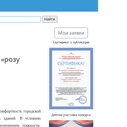
Мои заявки
Сертификат о публикации
 «розу
омфортность городской
Диплом участника конкурса
ь зданий. В условиях
еличением этажности,