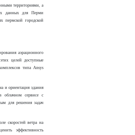
енными территориями, а
ых данных для Перми
ях пермской городской
ирования аэрационного
этих целей доступные
комплексов типа Ansys
ма и ориентация здания
в облачном сервисе с
ным для решения задач
ле скоростей ветра на
енить эффективность