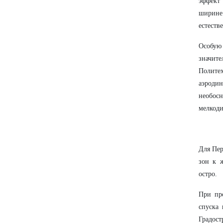
эффект
ширине 
естеств
Особую
значит
Полите
аэроди
необос
мелкоди
Для Пер
зон к ж
остро.
При пр
спуска
Градос