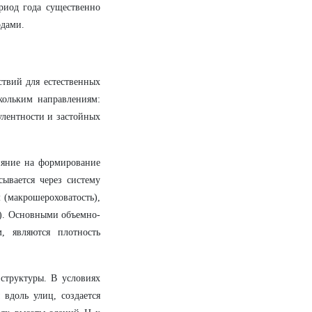
риод года существенно
одами.
ствий для естественных
кольким направлениям:
улентности и застойных
лияние на формирование
ывается через систему
 (макрошероховатость),
ь). Основными объемно-
, являются плотность
структуры. В условиях
вдоль улиц, создается