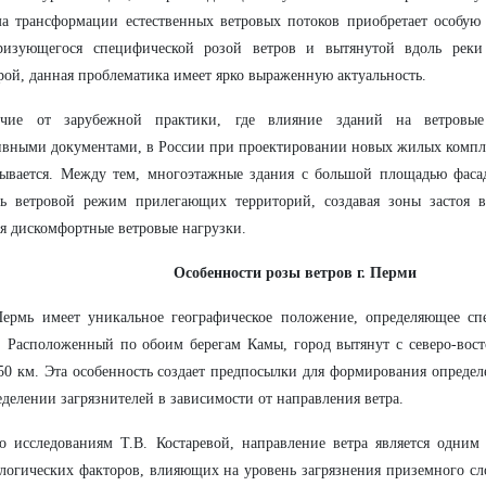
а трансформации естественных ветровых потоков приобретает особую 
еризующегося специфической розой ветров и вытянутой вдоль рек
рой, данная проблематика имеет ярко выраженную актуальность.
чие от зарубежной практики, где влияние зданий на ветровые 
вными документами, в России при проектировании новых жилых компле
тывается. Между тем, многоэтажные здания с большой площадью фаса
ть ветровой режим прилегающих территорий, создавая зоны застоя в
я дискомфортные ветровые нагрузки.
Особенности розы ветров г. Перми
Пермь имеет уникальное географическое положение, определяющее сп
 Расположенный по обоим берегам Камы, город вытянут с северо-вост
50 км. Эта особенность создает предпосылки для формирования опреде
еделении загрязнителей в зависимости от направления ветра.
о исследованиям Т.В. Костаревой, направление ветра является одним
логических факторов, влияющих на уровень загрязнения приземного сл