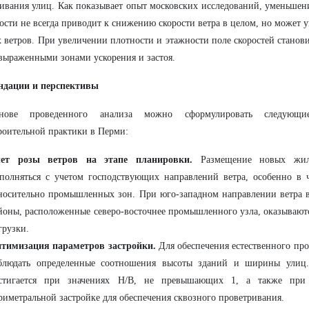
ивания улиц. Как показывает опыт московских исследований, уменьшен
ости не всегда приводит к снижению скорости ветра в целом, но может 
 ветров. При увеличении плотности и этажности поле скоростей станови
 выраженными зонами ускорения и застоя.
ндации и перспективы
нове проведенного анализа можно сформулировать следующи
роительной практики в Перми:
ет розы ветров на этапе планировки.
Размещение новых жил
полняться с учетом господствующих направлений ветра, особенно в 
носительно промышленных зон. При юго-западном направлении ветра 
йоны, расположенные северо-восточнее промышленного узла, оказывают
грузки.
тимизация параметров застройки.
Для обеспечения естественного пр
блюдать определенные соотношения высоты зданий и ширины улиц.
стигается при значениях H/B, не превышающих 1, а также при
риметральной застройке для обеспечения сквозного проветривания.