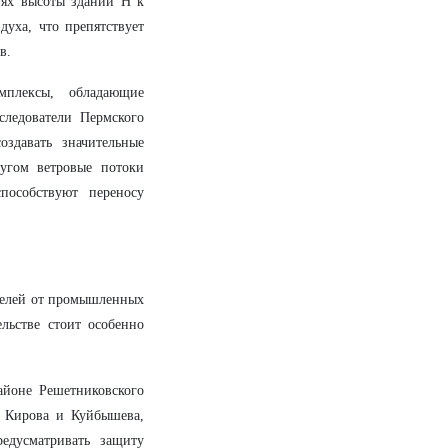
иях высоты зданий H к
уха, что препятствует
в.
мплексы, обладающие
следователи Пермского
оздавать значительные
ругом ветровые потоки
пособствуют переносу
ителей от промышленных
льстве стоит особенно
айоне Решетниковского
 Кирова и Куйбышева,
едусматривать защиту