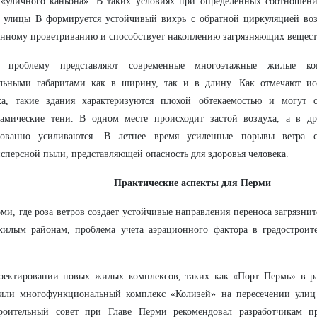
 «уличного каньона». В таких условиях при определенных соотношен
улицы B формируется устойчивый вихрь с обратной циркуляцией возд
енному проветриванию и способствует накоплению загрязняющих вещест
 проблему представляют современные многоэтажные жилые ко
ельными габаритами как в ширину, так и в длину. Как отмечают ис
ха, такие здания характеризуются плохой обтекаемостью и могут с
намические тени. В одном месте происходит застой воздуха, а в д
нованно усиливаются. В летнее время усиленные порывы ветра с
сперсной пыли, представляющей опасность для здоровья человека.
Практические аспекты для Перми
ми, где роза ветров создает устойчивые направления переноса загрязн
илым районам, проблема учета аэрационного фактора в градостроите
оектировании новых жилых комплексов, таких как «Порт Пермь» в р
 или многофункциональный комплекс «Колизей» на пересечении улиц
троительный совет при Главе Перми рекомендовал разработчикам пр