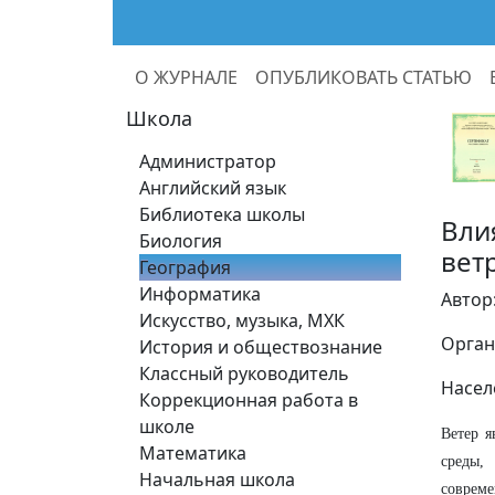
О ЖУРНАЛЕ
ОПУБЛИКОВАТЬ СТАТЬЮ
Школа
Администратор
Английский язык
Библиотека школы
Вли
Биология
вет
География
Информатика
Автор
Искусство, музыка, МХК
Орган
История и обществознание
Классный руководитель
Насел
Коррекционная работа в
школе
Ветер я
Математика
среды,
Начальная школа
соврем