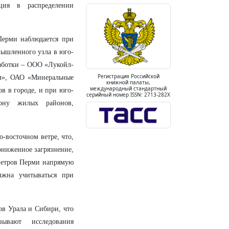
ция в распределении
Перми наблюдается при
мышленного узла в юго-
работки – ООО «Лукойл-
Регистрация Российской
м», ОАО «Минеральные
книжной палаты,
международный стандартный
в в городе, и при юго-
серийный номер ISSN: 2713-282X
рону жилых районов,
о-восточном ветре, что,
ониженное загрязнение,
 ветров Перми напрямую
лжна учитываться при
ов Урала и Сибири, что
ывают исследования