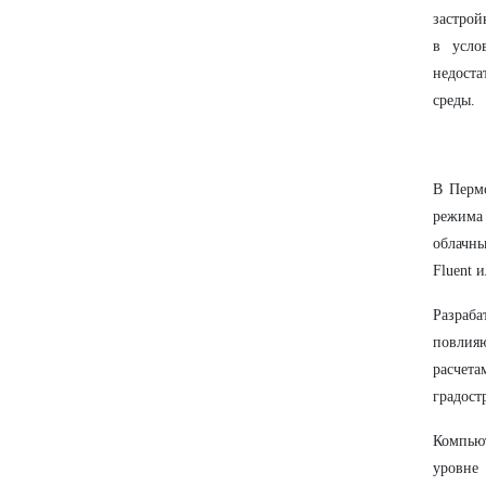
застрой
в усло
недоста
среды.
В Пермс
режима
облачны
Fluent 
Разраба
повлия
расчета
градост
Компьют
уровне