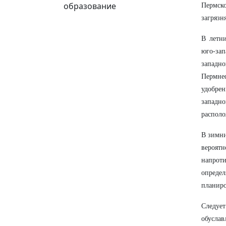
образование
Пермск
загрязн
В летн
юго-зап
западно
Пермне
удобрен
западн
располо
В зимни
вероятн
напроти
опреде
планиро
Следует
обусла