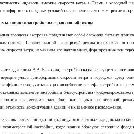
атических индексов, высокие скорости ветра в Перми в холодный пе
 комфортность погодных условий по сравнению с менее ветреными гор
змы влияния застройки на аэрационный режим
нная городская застройка представляет собой сложную систему препят
ных потоков. Влияние зданий на ветровой режим проявляется по нес
ие скорости ветра, изменение его направления, формирование зон турб
о исследованиям В.В. Балакина, застройка оказывает существенное в
аэрации улиц. Трансформация скорости ветра в городской среде опис
 коэффициентов, учитывающих воздействие рельефа, застройки в целом
 отдельных элементов застройки и благоустройства (микрошероховатост
овочными параметрами застройки, влияющими на ветровой режим
ки, этажность, конфигурация зданий и их взаимное расположение.
перечном обтекании зданий формируются сложные аэродинамические 
 периметральной застройки, когда здания образуют сплошные фасады 