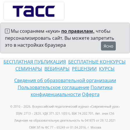
Мы сохраняем «куки»
по правилам,
чтобы
персонализировать сайт. Вы можете запретить
это в настройках браузера
Ясно
БЕСПЛАТНАЯ ПУБЛИКАЦИЯ
БЕСПЛАТНЫЕ КОНКУРСЫ
СЕМИНАРЫ
ВЕБИНАРЫ
РЕЦЕНЗИИ
КУРСЫ
Сведения об образовательной организации
Пользовательское соглашение
Политика
конфиденциальности
Оферта
© 2010 – 2026, Всероссийский педагогический журнал «Современный урок
»
ISSN: 2713 – 282X, УДК 371.321.1(051), ББК 74.202.701, Авт. знак С56
Лицензия на образовательную деятельность № 041875 от 29.12.2021
СМИ ЭЛ № ФС 77 – 65249 от 01.04.2016, г. Москва