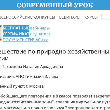
ВСЕРОССИЙСКИЕ КОНКУРСЫ
ВЕБИНАРЫ
КУРСЫ
БЕСПЛАТНЫЕ
вебинары
СЕРТИФИКАТ
слушателя
ПОЛУЧИТЬ СЕЙЧАС >>>
ешествие по природно-хозяйственны
сии
: Пахолкова Наталия Аркадьевна
изация: АНО Гимназия Эллада
енный пункт: г. Москва
обобщающего повторения в 8 классе позволяет закрепи
родно-хозяйственные зоны", совершив виртуальное пут
и, максимально полно используя Электронное картогра