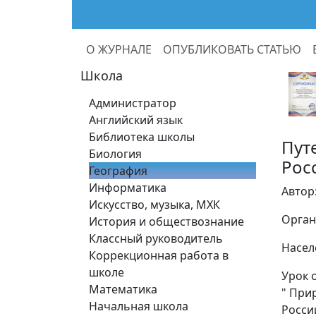
О ЖУРНАЛЕ
ОПУБЛИКОВАТЬ СТАТЬЮ
Школа
Администратор
Английский язык
Библиотека школы
Пут
Биология
Рос
География
Информатика
Автор
Искусство, музыка, МХК
Орган
История и обществознание
Классный руководитель
Насел
Коррекционная работа в
школе
Урок 
Математика
" При
Начальная школа
Росси