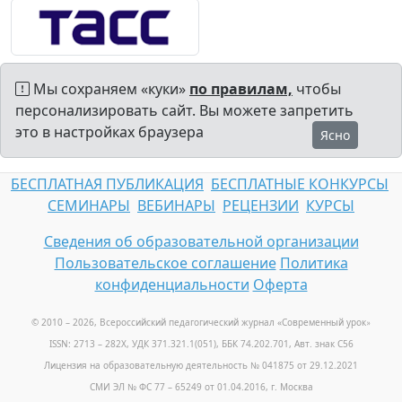
Мы сохраняем «куки»
по правилам,
чтобы
персонализировать сайт. Вы можете запретить
это в настройках браузера
Ясно
БЕСПЛАТНАЯ ПУБЛИКАЦИЯ
БЕСПЛАТНЫЕ КОНКУРСЫ
СЕМИНАРЫ
ВЕБИНАРЫ
РЕЦЕНЗИИ
КУРСЫ
Сведения об образовательной организации
Пользовательское соглашение
Политика
конфиденциальности
Оферта
© 2010 – 2026, Всероссийский педагогический журнал «Современный урок
»
ISSN: 2713 – 282X, УДК 371.321.1(051), ББК 74.202.701, Авт. знак С56
Лицензия на образовательную деятельность № 041875 от 29.12.2021
СМИ ЭЛ № ФС 77 – 65249 от 01.04.2016, г. Москва