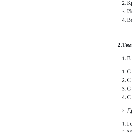
К
И
В
2.Тем
В
С 
С 
С 
С 
Д
Г