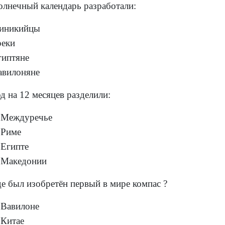
олнечный календарь разработали:
иникийцы
реки
гиптяне
авилоняне
д на 12 месяцев разделили:
 Междуречье
 Риме
 Египте
 Македонии
де был изобретён первый в мире компас ?
 Вавилоне
 Китае