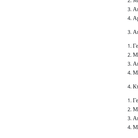
М
А
А
А
Г
М
А
М
К
Г
М
А
М