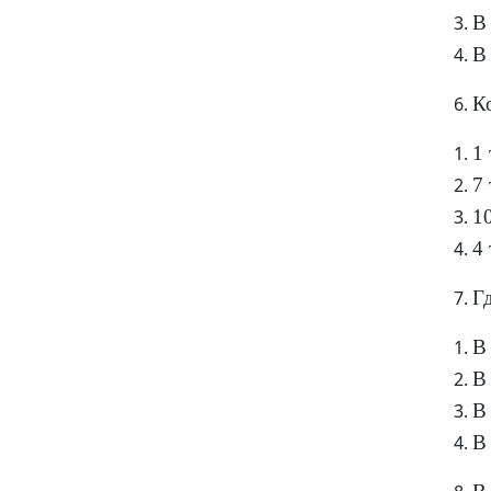
В
В
К
1 
7 
10
4 
Г
В
В
В
В