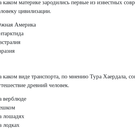
а каком материке зародились первые из известных сов
еловеку цивилизации.
жная Америка
нтарктида
встралия
вразия
а каком виде транспорта, по мнению Тура Хаердала, с
утешествие древний человек.
а верблюде
ешком
а лошадях
а лодках