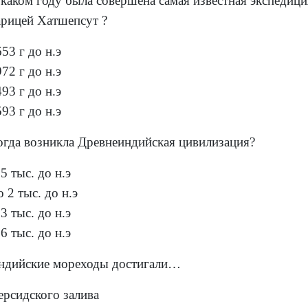
 каком году была совершена самая известная экспедици
арицей Хатшепсут ?
53 г до н.э
72 г до н.э
93 г до н.э
93 г до н.э
огда возникла Древнеиндийская цивилизация?
5 тыс. до н.э
 2 тыс. до н.э
3 тыс. до н.э
6 тыс. до н.э
ндийские мореходы достигали…
ерсидского залива