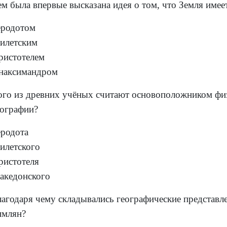
ем была впервые высказана идея о том, что Земля име
еродотом
илетским
ристотелем
наксимандром
ого из древних учёных считают основоположником фи
еографии?
еродота
илетского
ристотеля
акедонского
лагодаря чему складывались географические представл
имлян?