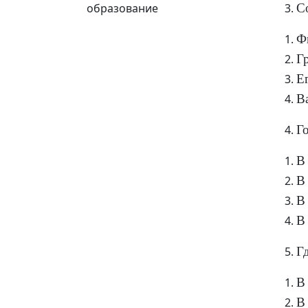
образование
С
Ф
Г
Е
В
Го
В
В
В
В
Г
В
В