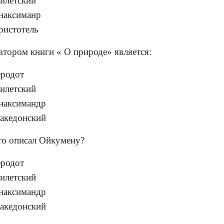
илетский
наксиманр
ристотель
втором книги « О природе» является:
еродот
илетский
наксимандр
акедонский
то описал Ойкумену?
еродот
илетский
наксимандр
акедонский