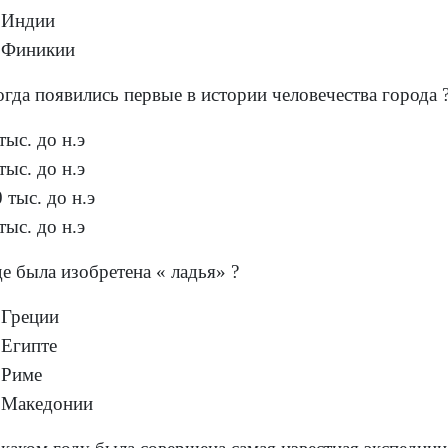
 Индии
 Финикии
огда появились первые в истории человечества города 
тыс. до н.э
тыс. до н.э
 тыс. до н.э
тыс. до н.э
де была изобретена « ладья» ?
 Греции
 Египте
 Риме
 Македонии