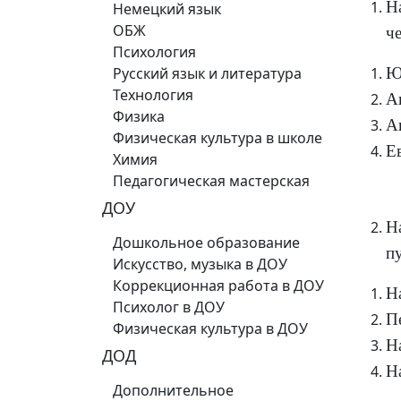
Н
Немецкий язык
ОБЖ
ч
Психология
Русский язык и литература
Ю
Технология
А
Физика
А
Физическая культура в школе
Е
Химия
Педагогическая мастерская
ДОУ
Н
Дошкольное образование
п
Искусство, музыка в ДОУ
Коррекционная работа в ДОУ
Н
Психолог в ДОУ
П
Физическая культура в ДОУ
Н
ДОД
Н
Дополнительное