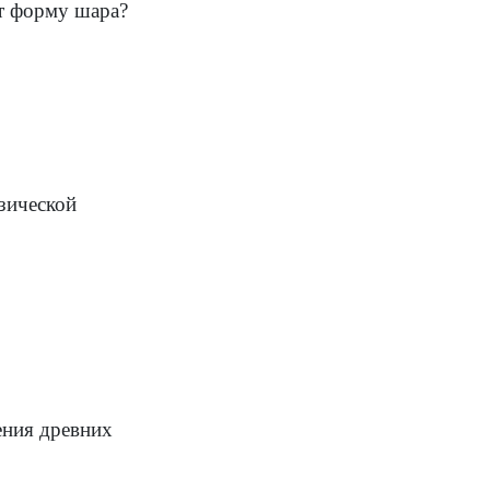
ет форму шара?
зической
ения древних