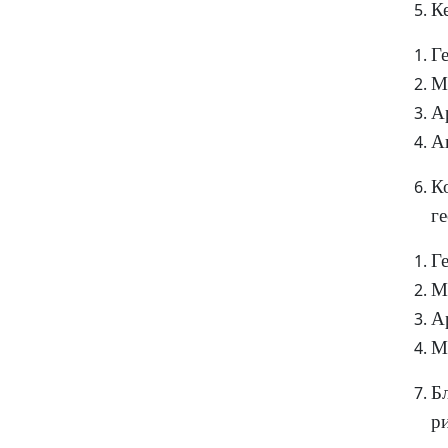
К
Г
М
А
А
К
г
Г
М
А
М
Б
р