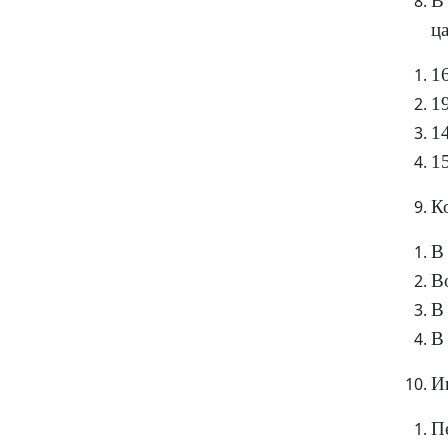
В
ц
16
19
14
15
К
В 
Во
В 
В 
И
П