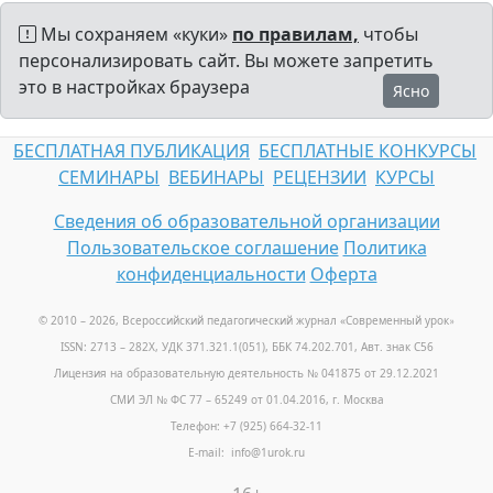
Мы сохраняем «куки»
по правилам,
чтобы
персонализировать сайт. Вы можете запретить
это в настройках браузера
Ясно
БЕСПЛАТНАЯ ПУБЛИКАЦИЯ
БЕСПЛАТНЫЕ КОНКУРСЫ
СЕМИНАРЫ
ВЕБИНАРЫ
РЕЦЕНЗИИ
КУРСЫ
Сведения об образовательной организации
Пользовательское соглашение
Политика
конфиденциальности
Оферта
© 2010 – 2026, Всероссийский педагогический журнал «Современный урок
»
ISSN: 2713 – 282X, УДК 371.321.1(051), ББК 74.202.701, Авт. знак С56
Лицензия на образовательную деятельность № 041875 от 29.12.2021
СМИ ЭЛ № ФС 77 – 65249 от 01.04.2016, г. Москва
Телефон: +7 (925) 664-32-11
E-mail: info@1urok.ru