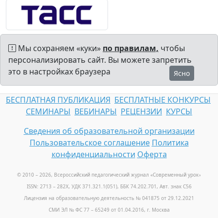
Мы сохраняем «куки»
по правилам,
чтобы
персонализировать сайт. Вы можете запретить
это в настройках браузера
Ясно
БЕСПЛАТНАЯ ПУБЛИКАЦИЯ
БЕСПЛАТНЫЕ КОНКУРСЫ
СЕМИНАРЫ
ВЕБИНАРЫ
РЕЦЕНЗИИ
КУРСЫ
Сведения об образовательной организации
Пользовательское соглашение
Политика
конфиденциальности
Оферта
© 2010 – 2026, Всероссийский педагогический журнал «Современный урок
»
ISSN: 2713 – 282X, УДК 371.321.1(051), ББК 74.202.701, Авт. знак С56
Лицензия на образовательную деятельность № 041875 от 29.12.2021
СМИ ЭЛ № ФС 77 – 65249 от 01.04.2016, г. Москва