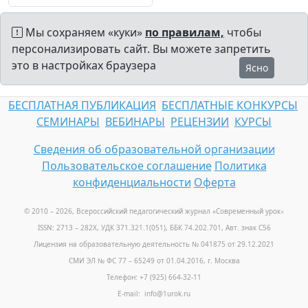
Мы сохраняем «куки»
по правилам,
чтобы
персонализировать сайт. Вы можете запретить
это в настройках браузера
Ясно
БЕСПЛАТНАЯ ПУБЛИКАЦИЯ
БЕСПЛАТНЫЕ КОНКУРСЫ
СЕМИНАРЫ
ВЕБИНАРЫ
РЕЦЕНЗИИ
КУРСЫ
Сведения об образовательной организации
Пользовательское соглашение
Политика
конфиденциальности
Оферта
© 2010 – 2026, Всероссийский педагогический журнал «Современный урок
»
ISSN: 2713 – 282X, УДК 371.321.1(051), ББК 74.202.701, Авт. знак С56
Лицензия на образовательную деятельность № 041875 от 29.12.2021
СМИ ЭЛ № ФС 77 – 65249 от 01.04.2016, г. Москва
Телефон: +7 (925) 664-32-11
E-mail: info@1urok.ru