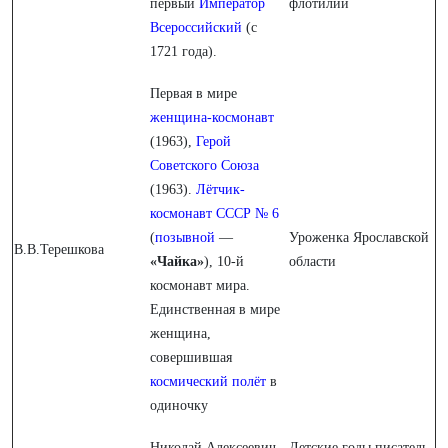
первый
Император
флотилии
Всероссийский
(с
1721 года).
Первая в мире
женщина-космонавт
(1963),
Герой
Советского Союза
(1963).
Лётчик-
космонавт СССР
№ 6
(
позывной
—
Уроженка Ярославской
В.В.Терешкова
«Чайка»
), 10-й
области
космонавт мира.
Единственная в мире
женщина,
совершившая
космический полёт
в
одиночку
Николай Алексеевич
Детские годы писатель