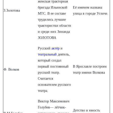
женская тракторная
бригада Ильинской
Её именем названа
З.Золотова
МТС. В ее составе
улица в городе Угличе.
трудились лучшие
трактористки области
и среди них Зинаида
ЗОЛОТОВА
Русский
актёр
и
театральный
деятель,
который создал
первый постоянный
В Ярославле построен
Ф. Волков
русский театр.
театр имени Волкова
Считается
основателем русского
театра.
Виктор Максимович
Голубев— лётчик-
Детство и юность