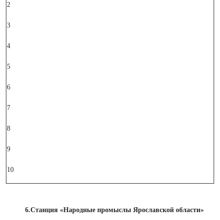
2
3
4
5
6
7
8
9
10
6.Станция «Народные промыслы Ярославской области»