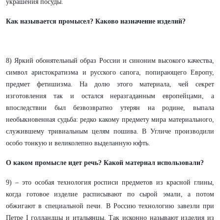
украшения посуды.
Как называется промысел? Каково назначение изделий?
8) Яркий обонятельный образ России и синоним высокого качества,
символ аристократизма и русского сапога, попирающего Европу,
предмет фетишизма. На долю этого материала, чей секрет
изготовления так и остался неразгаданным европейцами, а
впоследствии был безвозвратно утерян на родине, выпала
необыкновенная судьба: редко какому предмету мира материального,
служившему тривиальным целям пошива. В Угличе производили
особо тонкую и великолепно выделанную юфть.
О каком промысле идет речь? Какой материал использовали?
9) – это особая технология росписи предметов из красной глины,
когда готовое изделие расписывают по сырой эмали, а потом
обжигают в специальной печи. В Россию технологию завезли при
Петре I голландцы и итальянцы. Так исконно называют изделия из