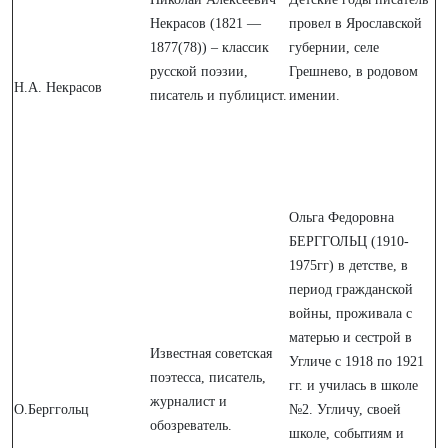
Некрасов (1821 —
провел в Ярославской
1877(78)) – классик
губернии, селе
русской поэзии,
Грешнево, в родовом
Н.А. Некрасов
писатель и публицист.
имении.
Ольга Федоровна
БЕРГГОЛЬЦ (1910-
1975гг) в детстве, в
период гражданской
войны, проживала с
матерью и сестрой в
Известная советская
Угличе с 1918 по 1921
поэтесса, писатель,
гг. и училась в школе
журналист и
О.Берггольц
№2. Угличу, своей
обозреватель.
школе, событиям и