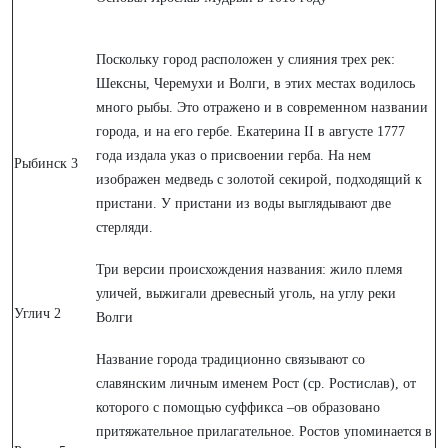
Поскольку город расположен у слияния трех рек:
Шексны, Черемухи и Волги, в этих местах водилось
много рыбы. Это отражено и в современном названии
города, и на его гербе. Екатерина II в августе 1777
года издала указ о присвоении герба. На нем
Рыбинск 3
изображен медведь с золотой секирой, подходящий к
пристани. У пристани из воды выглядывают две
стерляди.
Три версии происхождения названия: жило племя
уличей, выжигали древесный уголь, на углу реки
Углич 2
Волги
Название города традиционно связывают со
славянским личным именем Рост (ср. Ростислав), от
которого с помощью суффикса –ов образовано
притяжательное прилагательное. Ростов упоминается в