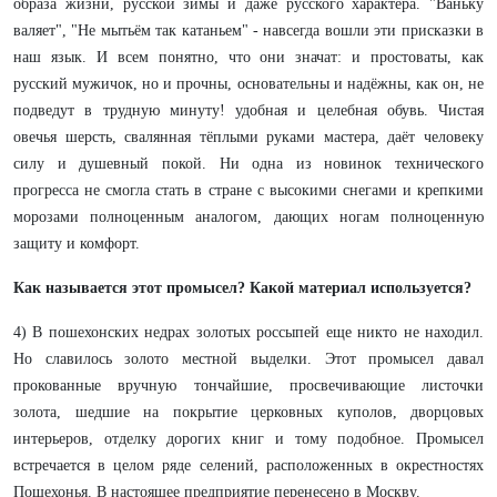
образа жизни, русской зимы и даже русского характера. "Ваньку
валяет", "Не мытьём так катаньем" - навсегда вошли эти присказки в
наш язык. И всем понятно, что они значат: и простоваты, как
русский мужичок, но и прочны, основательны и надёжны, как он, не
подведут в трудную минуту! удобная и целебная обувь. Чистая
овечья шерсть, свалянная тёплыми руками мастера, даёт человеку
силу и душевный покой. Ни одна из новинок технического
прогресса не смогла стать в стране с высокими снегами и крепкими
морозами полноценным аналогом, дающих ногам полноценную
защиту и комфoрт.
Как называется этот промысел? Какой материал используется?
4) В пошехонских недрах золотых россыпей еще никто не находил.
Но славилось золото местной выделки. Этот промысел давал
прокованные вручную тончайшие, просвечивающие листочки
золота, шедшие на покрытие церковных куполов, дворцовых
интерьеров, отделку дорогих книг и тому подобное. Промысел
встречается в целом ряде селений, расположенных в окрестностях
Пошехонья. В настоящее предприятие перенесено в Москву.