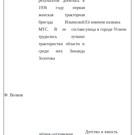
результатов добилась в
1936 году первая
женская тракторная
бригада Ильинской
Её именем названа
МТС. В ее составе
улица в городе Угличе.
трудились лучшие
трактористки области и
среди них Зинаида
Золотова
Ф. Волков
Детство и юность
лётчик-штурмовик,