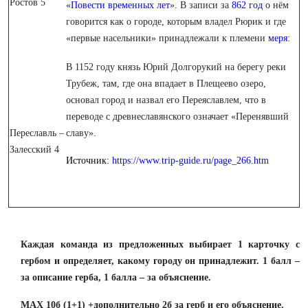
Ростов 5
«
Повести временных лет
». В записи за
862 год
о нём
говорится как о городе, которым владел Рюрик и где
«первые насельники» принадлежали к племени
меря
:
В 1152 году князь Юрий Долгорукий на берегу реки
Трубеж, там, где она впадает в Плещеево озеро,
основал город и назвал его Переяславлем, что в
переводе с древнеславянского означает «Перенявший
Переславль –
славу».
Залесский 4
Источник:
https://www.trip-guide.ru/page_266.htm
Каждая команда из предложенных выбирает 1 карточку с
гербом и определяет, какому городу он принадлежит. 1 балл –
за описание герба, 1 балла – за объяснение.
МАХ 10б (1+1) +дополнительно 2б за герб и его объяснение.