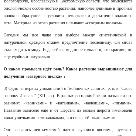
Вологодскую, Ярославскую и Костромскую области, что объясняется
биологической особенностью растения: наиболее длинные и прочные
волокна образуются в условиях нежаркого и достаточно влажного
лета. Материал из этого растения называют «северным шелком».
Сегодня мы все чаще при выборе между синтетической и
натуральной одеждой отдаем предпочтение последнему. Он снова
стал входить в моду. Ведь сейчас модно не только то, что красиво, но
еще удобно и натурально.
О каком промысле идёт речь? Какое растение выращивают для
получения «северного шёлка» ?
3) Одно из первых упоминаний о "войлочных сапогах" есть в "Слове
о полку Игореве" (XII век). В разных регионах России называли по-
разному: «чесанками» и «катанками», «валенцами», «пимами».
Название зависело еще и от шерсти: из козьей шерсти именовали
«волнушечками» и «выходками», а из овечьей–«катанками».
Они являлись неотъемлемой частью русского костюма, русского