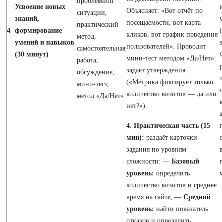
проблемной
Усвоение новых
Объясняет: «Вот отчёт по
ситуации,
знаний,
посещаемости, вот карта
практический
4
формирование
(
кликов, вот график поведения
метод,
умений и навыков
пользователей». Проводит
самостоятельная
(30 минут)
мини-тест методом «Да/Нет»:
работа,
задаёт утверждения
обсуждение,
(«Метрика фиксирует только
мини-тест,
количество визитов — да или
метод «Да/Нет»
нет?»).
4. Практическая часть (15
мин):
раздаёт карточки-
задания по уровням
сложности: —
Базовый
уровень:
определить
количество визитов и среднее
время на сайте; —
Средний
уровень:
найти показатель
отказов и определить