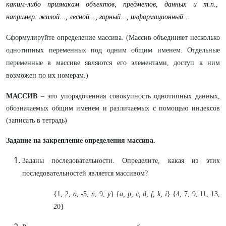
каким-либо признакам объектов, предметов, данных и т.п.,
например: жилой…, лесной…, горный…, информационный…
Сформулируйте определение массива. (Массив объединяет несколько
однотипных переменных под одним общим именем. Отдельные
переменные в массиве являются его элементами, доступ к ним
возможен по их номерам.)
МАССИВ
– это упорядоченная совокупность однотипных данных,
обозначаемых общим именем и различаемых с помощью индексов
(записать в тетрадь)
Задание на закрепление определения массива.
Заданы последовательности. Определите, какая из этих
последовательностей является массивом?
{1, 2,
a
, -5,
n
, 9,
y
} {
a, p, c, d, f, k, i
} {4, 7, 9, 11, 13,
20}