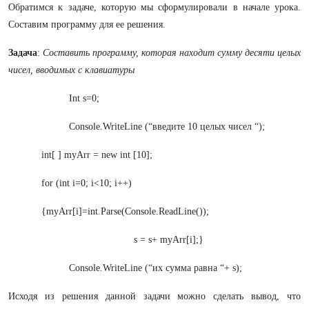
Обратимся к задаче, которую мы сформулировали в начале урока.
Составим программу для ее решения.
Задача
:
Составить программу, которая находит сумму десяти целых
чисел, вводимых с клавиатуры
Int s=0;
Console.WriteLine (“введите 10 целых чисел “);
int[ ] myArr = new int [10];
for (int i=0; i<10; i++)
{myArr[i]=int.Parse(Console.ReadLine());
s = s+ myArr[i];}
Console.WriteLine (“их сумма равна “+ s);
Исходя из решения данной задачи можно сделать вывод, что