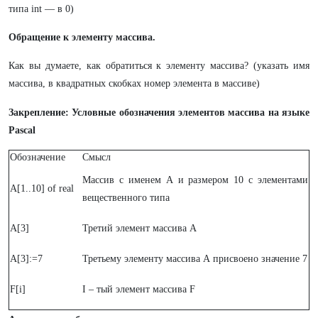
типа int — в 0)
Обращение к элементу массива.
Как вы думаете, как обратиться к элементу массива? (указать имя
массива, в квадратных скобках номер элемента в массиве)
Закрепление: Условные обозначения элементов массива на языке
Pascal
Обозначение
Смысл
Массив с именем А и размером 10 c элементами
А[1..10] of real
вещественного типа
A[3]
Третий элемент массива А
A[3]:=7
Третьему элементу массива А присвоено значение 7
F[i]
I – тый элемент массива F