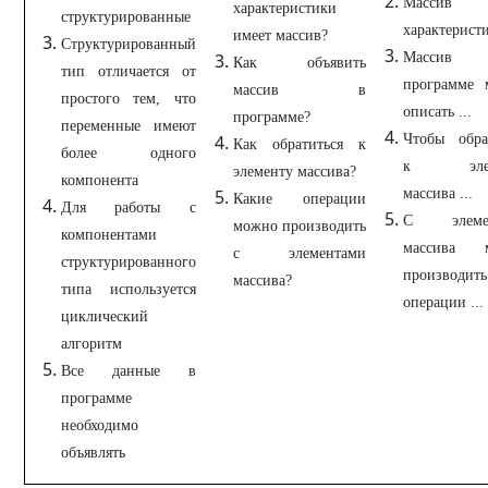
Массив и
характеристики
структурированные
характеристи
имеет массив?
Структурированный
Масси
Как объявить
тип отличается от
программе 
массив в
простого тем, что
описать ...
программе?
переменные имеют
Чтобы обра
Как обратиться к
более одного
к элем
элементу массива?
компонента
массива ...
Какие операции
Для работы с
С элемен
можно производить
компонентами
массива 
с элементами
структурированного
производить
массива?
типа используется
операции ...
циклический
алгоритм
Все данные в
программе
необходимо
объявлять