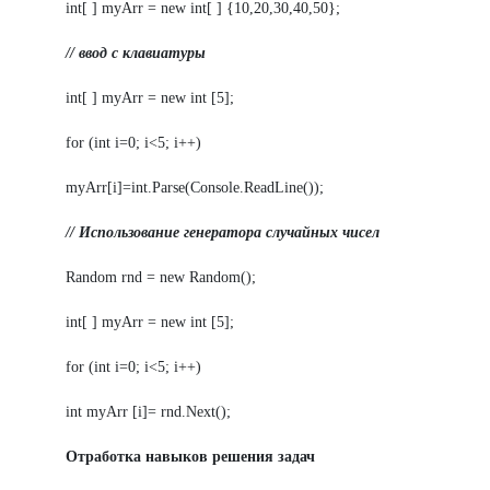
int[ ] myArr = new int[ ] {10,20,30,40,50};
// ввод
с
клавиатуры
int[ ] myArr = new int [5];
for (int i=0; i<5; i++)
myArr[i]=int.Parse(Console.ReadLine());
//
Использование генератора случайных чисел
Random rnd = new Random();
int[ ] myArr = new int [5];
for (int i=0; i<5; i++)
int myArr [i]= rnd.Next();
Отработка навыков решения задач