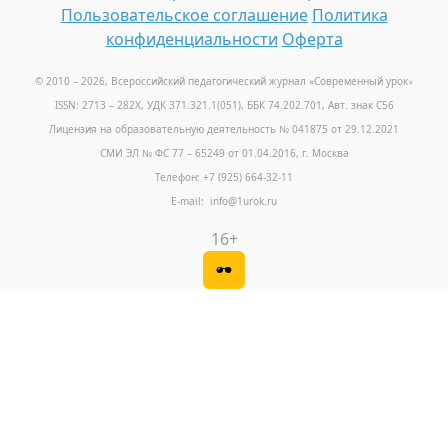
Пользовательское соглашение
Политика
конфиденциальности
Оферта
© 2010 – 2026, Всероссийский педагогический журнал «Современный урок
»
ISSN: 2713 – 282X, УДК 371.321.1(051), ББК 74.202.701, Авт. знак С56
Лицензия на образовательную деятельность № 041875 от 29.12.2021
СМИ ЭЛ № ФС 77 – 65249 от 01.04.2016, г. Москва
Телефон: +7 (925) 664-32-11
E-mail: info@1urok.ru
16+