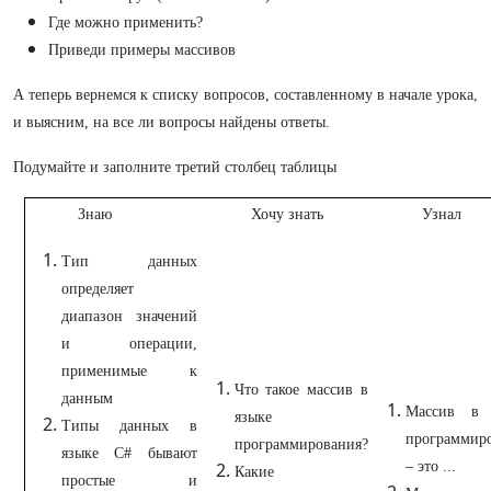
Где можно применить?
Приведи примеры массивов
А теперь вернемся к списку вопросов, составленному в начале урока,
и выясним, на все ли вопросы найдены ответы.
Подумайте и заполните третий столбец таблицы
Знаю
Хочу знать
Узнал
Тип данных
определяет
диапазон значений
и операции,
применимые к
Что такое массив в
данным
Массив в 
языке
Типы данных в
программир
программирования?
языке C# бывают
– это ...
Какие
простые и