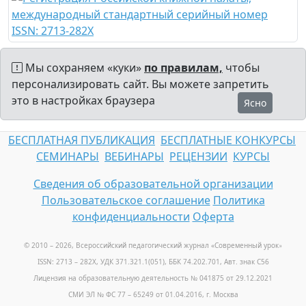
Мы сохраняем «куки»
по правилам,
чтобы
персонализировать сайт. Вы можете запретить
это в настройках браузера
Ясно
БЕСПЛАТНАЯ ПУБЛИКАЦИЯ
БЕСПЛАТНЫЕ КОНКУРСЫ
СЕМИНАРЫ
ВЕБИНАРЫ
РЕЦЕНЗИИ
КУРСЫ
Сведения об образовательной организации
Пользовательское соглашение
Политика
конфиденциальности
Оферта
© 2010 – 2026, Всероссийский педагогический журнал «Современный урок
»
ISSN: 2713 – 282X, УДК 371.321.1(051), ББК 74.202.701, Авт. знак С56
Лицензия на образовательную деятельность № 041875 от 29.12.2021
СМИ ЭЛ № ФС 77 – 65249 от 01.04.2016, г. Москва