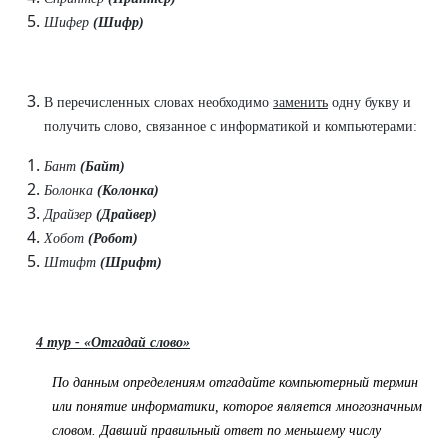
Шифер
(Шифр)
В перечисленных словах необходимо
заменить
одну букву и
получить слово, связанное с информатикой и компьютерами:
Бант
(Байт)
Болонка
(Колонка)
Драйзер
(Драйвер)
Хобот
(Робот)
Штифт
(Шрифт)
4 тур - «Отгадай слово»
По данным определениям отгадайте компьютерный тер­мин
или понятие информатики, которое является много­значным
словом. Давший правильный ответ по меньшему числу