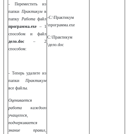
- Переместить из
папки
Практикум
в
-C:\Практикум
папку
Работа
файл
\программа.exe
программа.exe
– 1
способом и файл
C:\Практикум
дело.doc
– 2
\дело.doc
способом:
- Теперь удалите из
папки
Практикум
все файлы.
Оценивается
работа каждого
учащегося,
подчеркивается
знание правил,