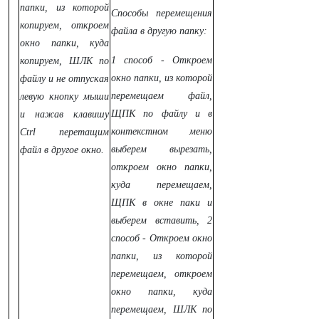
папки, из которой
Способы перемещения
копируем, откроем
файла в другую папку:
окно папки, куда
1 способ - Откроем
копируем, ШЛК по
окно папки, из которой
файлу и не отпуская
перемещаем файл,
левую кнопку мыши
ЩПК по файлу и в
и нажав клавишу
контекстном меню
Ctrl перетащим
выберем вырезать,
файл в другое окно.
откроем окно папки,
куда перемещаем,
ЩПК в окне паки и
выберем вставить, 2
способ - Откроем окно
папки, из которой
перемещаем, откроем
окно папки, куда
перемещаем, ШЛК по