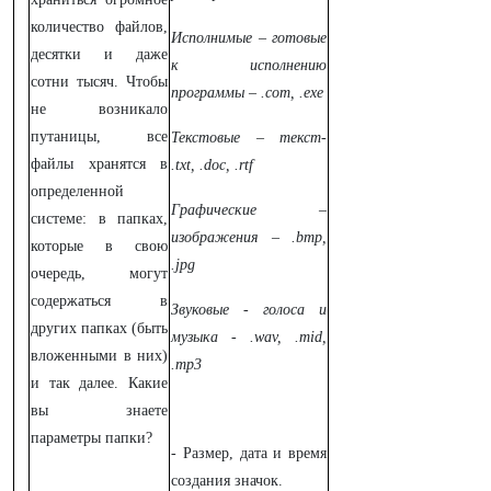
количество файлов,
Исполнимые – готовые
десятки и даже
к исполнению
сотни тысяч. Чтобы
программы – .com, .exe
не возникало
путаницы, все
Текстовые – текст-
файлы хранятся в
.txt, .doc, .rtf
определенной
Графические –
системе: в папках,
изображения – .bmp,
которые в свою
.jpg
очередь, могут
содержаться в
Звуковые - голоса и
других папках (быть
музыка - .wav, .mid,
вложенными в них)
.mp3
и так далее. Какие
вы знаете
параметры папки?
- Размер, дата и время
создания значок.