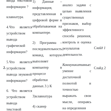
ввода текстовой
1) Данные –
анализ задачи с
информации ?
информация,
целью выявления
представленная в
клавиатура.
существенных
цифровой форме и
признаков, выбор
обрабатываемая на
4.Что является
эффективного
компьютере.
устройством
способа решения,
вывода
контроль и оценка
2) Программа –
графической
Слайд 1
результатов
последовательность
информации?
деятельности.
команд, которую
выполняет
5
.
Что является
Коммуникативные
:
компьютер в
2.
Слайд 2
устройством
умение с
процессе
вывода звуковой
достаточной
обработки
информации?
полнотой и
данных.3.) К
точностью
6. Что является
выражать свои
3)клавиатура
устройством
мысли, опираясь
вывода
4) сканер
на определения
текстовой