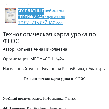
БЕСПЛАТНЫЕ
вебинары
СЕРТИФИКАТ
слушателя
ПОЛУЧИТЬ СЕЙЧАС >>>
Технологическая карта урока по
ФГОС
Автор: Копьёва Анна Николаевна
Организация: МБОУ «СОШ №2»
Населенный пункт: Чувашская Республика, г.Алатырь
Технологическая карта урока п
о
Ф
Г
ОС
Учебный предмет, класс:
Информатика, 7 класс
ФИО учителя:
Копьёва Анна Николаевна