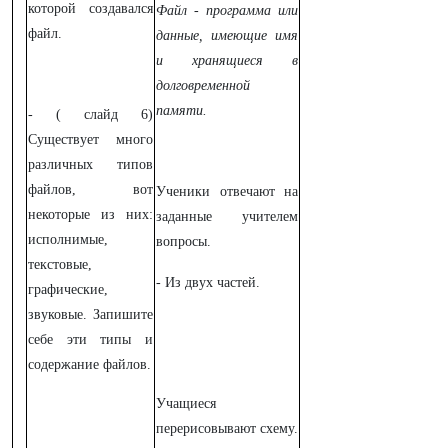
которой создавался
Файл - программа или
файл.
данные, имеющие имя
и хранящиеся в
долговременной
памяти.
- ( слайд 6)
Существует много
различных типов
файлов, вот
Ученики отвечают на
некоторые из них:
заданные учителем
исполнимые,
вопросы.
текстовые,
- Из двух частей.
графические,
звуковые. Запишите
себе эти типы и
содержание файлов.
Учащиеся
перерисовывают схему.