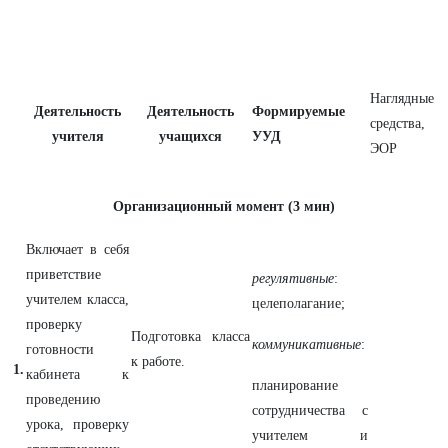
Наглядные
Деятельность
Деятельность
Формируемые
средства,
учителя
учащихся
УУД
ЭОР
Организационный момент (3 мин)
Включает в себя
приветствие
регулятивные
:
учителем класса,
целеполагание;
проверку
Подготовка класса
коммуникативные
:
готовности
к работе.
1.
кабинета к
планирование
проведению
сотрудничества с
урока, проверку
учителем и