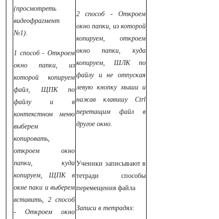
(просмотреть
2 способ - Откроем
видеофрагмент
окно папки, из которой
№1)
.
копируем, откроем
окно папки, куда
1 способ - Откроем
копируем, ШЛК по
окно папки, из
файлу и не отпуская
которой копируем
левую кнопку мыши и
файл, ЩПК по
нажав клавишу Ctrl
файлу и в
перетащим файл в
контекстном меню
другое окно.
выберем
копировать,
откроем окно
папки, куда
Ученики записывают в
копируем, ЩПК в
тетради способы
окне паки и выберем
перемещения файла
вставить,
2 способ
Записи в тетрадях:
-
Откроем окно