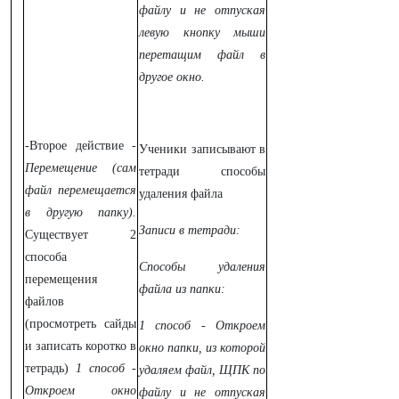
файлу и не отпуская
левую кнопку мыши
перетащим файл в
другое окно.
-Второе действие -
Ученики записывают в
Перемещение
(сам
тетради способы
файл перемещается
удаления файла
в другую папку).
Записи в тетради:
Существует 2
способа
Способы удаления
перемещения
файла из папки:
файлов
(просмотреть сайды
1 способ - Откроем
и записать коротко в
окно папки, из которой
тетрадь)
1 способ -
удаляем файл, ЩПК по
Откроем окно
файлу и не отпуская