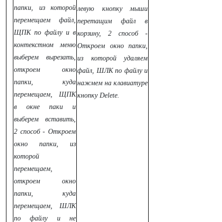
папки, из которой
левую кнопку мыши
перемещаем файл,
перетащим файл в
ЩПК по файлу и в
корзину, 2 способ -
контекстном меню
Откроем окно папки,
выберем вырезать,
из которой удаляем
откроем окно
файл, ШЛК по файлу и
папки, куда
нажмем на клавиатуре
перемещаем, ЩПК
кнопку Delete.
в окне паки и
выберем вставить,
2 способ -
Откроем
окно папки, из
которой
перемещаем,
откроем окно
папки, куда
перемещаем, ШЛК
по файлу и не