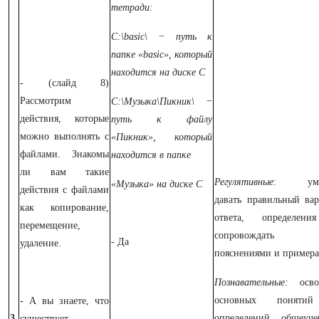
тетради:
C:\basic\ − путь к
папке «basic», который
находится на диске С
- (слайд 8)
Рассмотрим
C:\Музыка\Пикник\ −
действия, которые
путь к файлу
можно выполнять с
«Пикник», который
файлами. Знакомы
находится в папке
ли вам такие
Регулятивные
: уме
«Музыка» на диске С
действия с файлами
давать правильный вар
как копирование,
ответа, определен
перемещение,
сопровождать
- Да
удаление.
пояснениями и примера
Познавательные:
осво
основных поняти
- А вы знаете, что
3.
определений, общеуче
существует