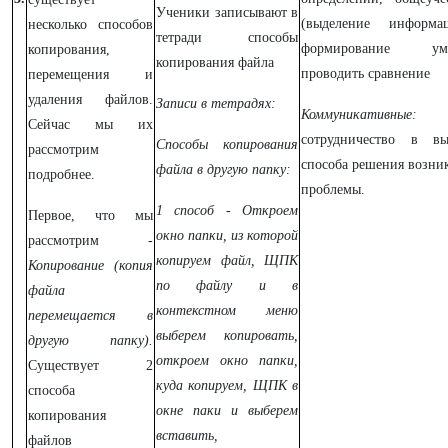
Ученики записывают в
(выделение информац
несколько способов
тетради способы
формирование ум
копирования,
копирования файла
проводить сравнение
перемещения и
удаления файлов.
Записи в тетрадях:
Коммуникативные:
Сейчас мы их
сотрудничество в вы
Способы копирования
рассмотрим
способа решения возни
файла в другую папку:
подробнее.
проблемы.
1 способ - Откроем
Первое, что мы
окно папки, из которой
рассмотрим -
копируем файл, ЩПК
Копирование (копия
по файлу и в
файла
контекстном меню
перемещается в
выберем копировать,
другую папку).
откроем окно папки,
Существует 2
куда копируем, ЩПК в
способа
окне паки и выберем
копирования
вставить,
файлов