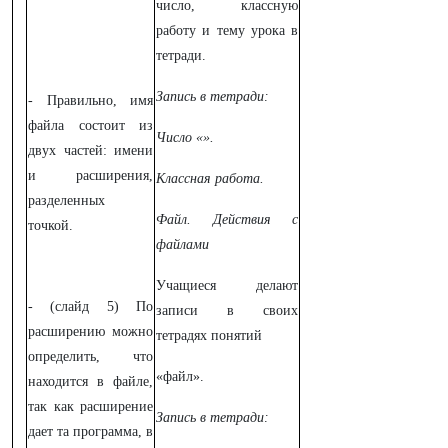
число, классную
работу и тему урока в
тетради.
Запись в тетради:
- Правильно, имя
файла состоит из
Число «».
двух частей: имени
и расширения,
Классная работа.
разделенных
Файл. Действия с
точкой.
файлами
Учащиеся делают
- (слайд 5) По
записи в своих
расширению можно
тетрадях понятий
определить, что
«файл».
находится в файле,
так как расширение
Запись в тетради:
дает та программа, в