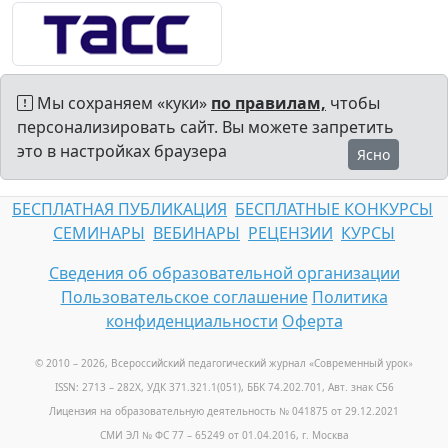
Мы сохраняем «куки»
по правилам,
чтобы
персонализировать сайт. Вы можете запретить
это в настройках браузера
Ясно
БЕСПЛАТНАЯ ПУБЛИКАЦИЯ
БЕСПЛАТНЫЕ КОНКУРСЫ
СЕМИНАРЫ
ВЕБИНАРЫ
РЕЦЕНЗИИ
КУРСЫ
Сведения об образовательной организации
Пользовательское соглашение
Политика
конфиденциальности
Оферта
© 2010 – 2026, Всероссийский педагогический журнал «Современный урок
»
ISSN: 2713 – 282X, УДК 371.321.1(051), ББК 74.202.701, Авт. знак С56
Лицензия на образовательную деятельность № 041875 от 29.12.2021
СМИ ЭЛ № ФС 77 – 65249 от 01.04.2016, г. Москва