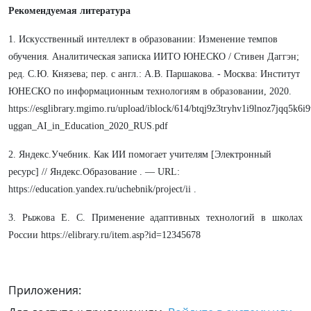
Рекомендуемая литература
1. Искусственный интеллект в образовании: Изменение темпов
обучения. Аналитическая записка ИИТО ЮНЕСКО / Стивен Даггэн;
ред. С.Ю. Князева; пер. с англ.: А.В. Паршакова. - Москва: Институт
ЮНЕСКО по информационным технологиям в образовании, 2020.
https://esglibrary.mgimo.ru/upload/iblock/614/btqj9z3tryhv1i9lnoz7jqq5k6
uggan_AI_in_Education_2020_RUS.pdf
2. Яндекс.Учебник. Как ИИ помогает учителям [Электронный
ресурс] // Яндекс.Образование . — URL:
https://education.yandex.ru/uchebnik/project/ii .
3. Рыжова Е. С. Применение адаптивных технологий в школах
России https://elibrary.ru/item.asp?id=12345678
Приложения: