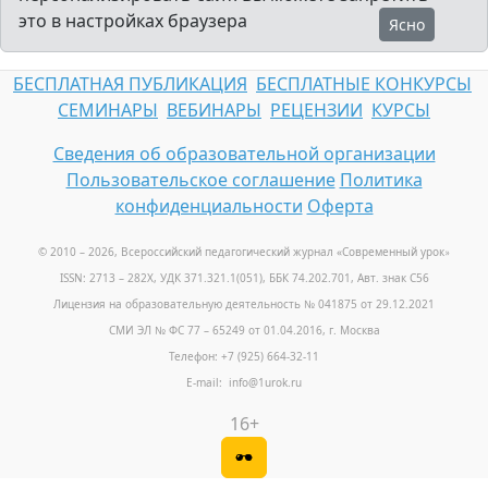
это в настройках браузера
Ясно
БЕСПЛАТНАЯ ПУБЛИКАЦИЯ
БЕСПЛАТНЫЕ КОНКУРСЫ
СЕМИНАРЫ
ВЕБИНАРЫ
РЕЦЕНЗИИ
КУРСЫ
Сведения об образовательной организации
Пользовательское соглашение
Политика
конфиденциальности
Оферта
© 2010 – 2026, Всероссийский педагогический журнал «Современный урок
»
ISSN: 2713 – 282X, УДК 371.321.1(051), ББК 74.202.701, Авт. знак С56
Лицензия на образовательную деятельность № 041875 от 29.12.2021
СМИ ЭЛ № ФС 77 – 65249 от 01.04.2016, г. Москва
Телефон: +7 (925) 664-32-11
E-mail: info@1urok.ru
16+