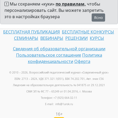
Мы сохраняем «куки»
по правилам,
чтобы
персонализировать сайт. Вы можете запретить
это в настройках браузера
Ясно
БЕСПЛАТНАЯ ПУБЛИКАЦИЯ
БЕСПЛАТНЫЕ КОНКУРСЫ
СЕМИНАРЫ
ВЕБИНАРЫ
РЕЦЕНЗИИ
КУРСЫ
Сведения об образовательной организации
Пользовательское соглашение
Политика
конфиденциальности
Оферта
© 2010 – 2026, Всероссийский педагогический журнал «Современный урок
»
ISSN: 2713 – 282X, УДК 371.321.1(051), ББК 74.202.701, Авт. знак С56
Лицензия на образовательную деятельность № 041875 от 29.12.2021
СМИ ЭЛ № ФС 77 – 65249 от 01.04.2016, г. Москва
Телефон: +7 (925) 664-32-11
E-mail: info@1urok.ru
16+