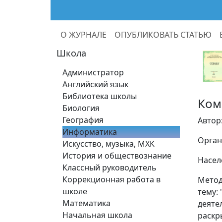
О ЖУРНАЛЕ
ОПУБЛИКОВАТЬ СТАТЬЮ
Школа
Администратор
Английский язык
Библиотека школы
Ком
Биология
География
Автор
Информатика
Орган
Искусство, музыка, МХК
История и обществознание
Насел
Классный руководитель
Коррекционная работа в
Метод
школе
тему:
Математика
деяте
Начальная школа
раскр