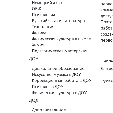
Немецкий язык
перво
ОБЖ
комме
Психология
досту
Русский язык и литература
Поэто
Технология
работ
Физика
созда
Физическая культура в школе
перво
Химия
Педагогическая мастерская
ДОУ
Прило
Дошкольное образование
Для д
Искусство, музыка в ДОУ
Коррекционная работа в ДОУ
Опублико
Психолог в ДОУ
Физическая культура в ДОУ
ДОД
Дополнительное