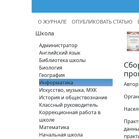
О ЖУРНАЛЕ
ОПУБЛИКОВАТЬ СТАТЬЮ
Школа
Администратор
Английский язык
Библиотека школы
Сбо
Биология
про
География
Информатика
Автор
Искусство, музыка, МХК
Орган
История и обществознание
Классный руководитель
Насел
Коррекционная работа в
школе
Практ
Математика
данны
Начальная школа
практ