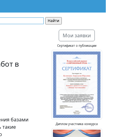
Мои заявки
Сертификат о публикации
бот в
ения базами
Диплом участника конкурса
ь такие
ю