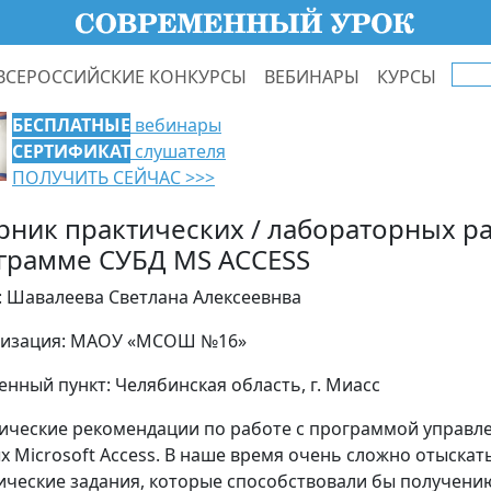
ВСЕРОССИЙСКИЕ КОНКУРСЫ
ВЕБИНАРЫ
КУРСЫ
БЕСПЛАТНЫЕ
вебинары
СЕРТИФИКАТ
слушателя
ПОЛУЧИТЬ СЕЙЧАС >>>
рник практических / лабораторных ра
грамме СУБД MS ACCESS
: Шавалеева Светлана Алексеевнва
изация: МАОУ «МСОШ №16»
енный пункт: Челябинская область, г. Миасс
ические рекомендации по работе с программой управл
х Microsoft Access. В наше время очень сложно отыскат
ические задания, которые способствовали бы получени