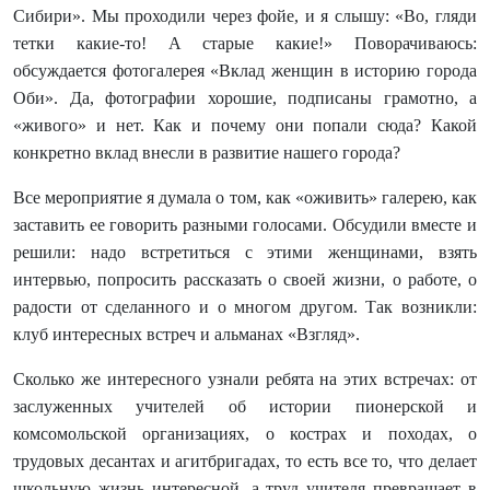
Сибири». Мы проходили через фойе, и я слышу: «Во, гляди
тетки какие-то! А старые какие!» Поворачиваюсь:
обсуждается фотогалерея «Вклад женщин в историю города
Оби». Да, фотографии хорошие, подписаны грамотно, а
«живого» и нет. Как и почему они попали сюда? Какой
конкретно вклад внесли в развитие нашего города?
Все мероприятие я думала о том, как «оживить» галерею, как
заставить ее говорить разными голосами. Обсудили вместе и
решили: надо встретиться с этими женщинами, взять
интервью, попросить рассказать о своей жизни, о работе, о
радости от сделанного и о многом другом. Так возникли:
клуб интересных встреч и альманах «Взгляд».
Сколько же интересного узнали ребята на этих встречах: от
заслуженных учителей об истории пионерской и
комсомольской организациях, о кострах и походах, о
трудовых десантах и агитбригадах, то есть все то, что делает
школьную жизнь интересной, а труд учителя превращает в