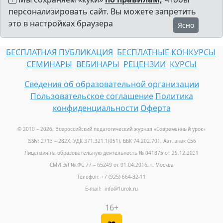
персонализировать сайт. Вы можете запретить
это в настройках браузера
Ясно
БЕСПЛАТНАЯ ПУБЛИКАЦИЯ
БЕСПЛАТНЫЕ КОНКУРСЫ
СЕМИНАРЫ
ВЕБИНАРЫ
РЕЦЕНЗИИ
КУРСЫ
Сведения об образовательной организации
Пользовательское соглашение
Политика
конфиденциальности
Оферта
© 2010 – 2026, Всероссийский педагогический журнал «Современный урок
»
ISSN: 2713 – 282X, УДК 371.321.1(051), ББК 74.202.701, Авт. знак С56
Лицензия на образовательную деятельность № 041875 от 29.12.2021
СМИ ЭЛ № ФС 77 – 65249 от 01.04.2016, г. Москва
Телефон: +7 (925) 664-32-11
E-mail: info@1urok.ru
16+