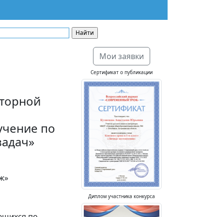
Мои заявки
Сертификат о публикации
иторной
учение по
задач»
ж»
Диплом участника конкурса
ющихся по