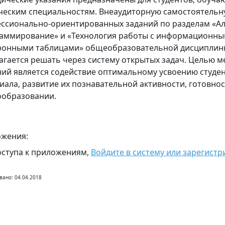
ческим специальностям. Внеаудиторную самостоятельну
ссионально-ориентированных заданий по разделам «А
аммирование» и «Технология работы с информационным
ронными таблицами» общеобразовательной дисциплин
агается решать через систему открытых задач. Целью м
ний является содействие оптимальному усвоению студе
иала, развитие их познавательной активности, готовно
ообразовании.
жения:
оступа к приложениям,
Войдите в систему или зарегистр
вано: 04.04.2018