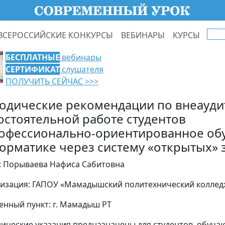
ВСЕРОССИЙСКИЕ КОНКУРСЫ
ВЕБИНАРЫ
КУРСЫ
БЕСПЛАТНЫЕ
вебинары
СЕРТИФИКАТ
слушателя
ПОЛУЧИТЬ СЕЙЧАС >>>
одические рекомендации по внеауд
остоятельной работе студентов
офессионально-ориентированное об
орматике через систему «открытых» 
: Порываева Нафиса Сабитовна
изация: ГАПОУ «Мамадышский политехнический коллед
енный пункт: г. Мамадыш РТ
ические указания предназначены для студентов, обуча