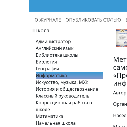
О ЖУРНАЛЕ
ОПУБЛИКОВАТЬ СТАТЬЮ
Школа
Администратор
Английский язык
Библиотека школы
Мет
Биология
сам
География
«Пр
Информатика
инф
Искусство, музыка, МХК
История и обществознание
Автор
Классный руководитель
Коррекционная работа в
Орган
школе
Насел
Математика
Начальная школа
Метод