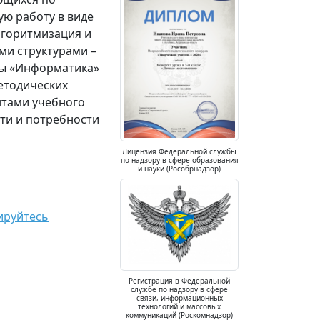
ю работу в виде
лгоритмизация и
и структурами –
ы «Информатика»
етодических
нтами учебного
сти и потребности
Лицензия Федеральной службы
по надзору в сфере образования
и науки (Рособрнадзор)
ируйтесь
Регистрация в Федеральной
службе по надзору в сфере
связи, информационных
технологий и массовых
коммуникаций (Роскомнадзор)