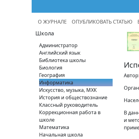
О ЖУРНАЛЕ
ОПУБЛИКОВАТЬ СТАТЬЮ
Школа
Администратор
Английский язык
Библиотека школы
Исп
Биология
География
Автор
Информатика
Орган
Искусство, музыка, МХК
История и обществознание
Насел
Классный руководитель
Коррекционная работа в
В дан
школе
и мет
Математика
приме
Начальная школа