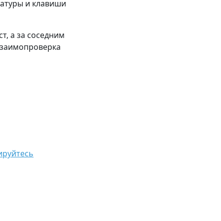
иатуры и клавиши
т, а за соседним
 Взаимопроверка
ируйтесь