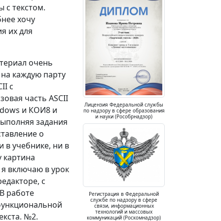
 с текстом.
нее хочу
я их для
атериал очень
 на каждую парту
II с
овая часть ASCII
Лицензия Федеральной службы
ndows и КОИ8 и
по надзору в сфере образования
и науки (Рособрнадзор)
Выполняя задания
ставление о
 в учебнике, ни в
у картина
 я включаю в урок
едакторе, с
В работе
Регистрация в Федеральной
службе по надзору в сфере
 функциональной
связи, информационных
технологий и массовых
екста. №2.
коммуникаций (Роскомнадзор)