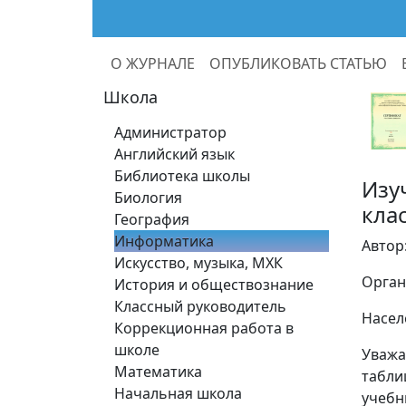
О ЖУРНАЛЕ
ОПУБЛИКОВАТЬ СТАТЬЮ
Школа
Администратор
Английский язык
Библиотека школы
Изу
Биология
кла
География
Информатика
Автор
Искусство, музыка, МХК
Орган
История и обществознание
Классный руководитель
Насел
Коррекционная работа в
школе
Уважа
Математика
табли
Начальная школа
учебн