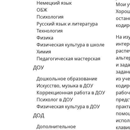
Немецкий язык
Мои у
ОБЖ
Хорош
Психология
остан
Русский язык и литература
кодир
Технология
На из
Физика
интер
Физическая культура в школе
распе
Химия
альте
Педагогическая мастерская
и зад
ДОУ
задан
Дошкольное образование
из уч
Искусство, музыка в ДОУ
кодир
Коррекционная работа в ДОУ
рабоч
Психолог в ДОУ
предс
Физическая культура в ДОУ
практ
помощ
ДОД
испол
Дополнительное
клави