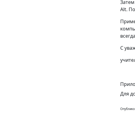
Затем
Alt. П
Приме
компь
всегд
С ува
учите
Прило
Для д
Опублико