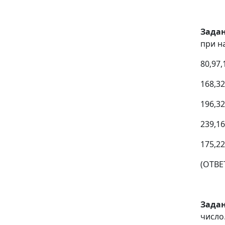
Зада
при н
80,97,
168,32
196,32
239,16
175,22
(ОТВЕ
Зада
число