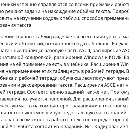
ченики успешно справляются со всеми приёмами работы
о решают задачи на нахождение объёма текста. Подроб
овить на изучении кодовых таблиц, способов применени
ования текста.
учение кодовых таблиц выделяется всего один урок, а м
есный и объёмный, всегда хочется дать больше. Раздаю
чатанные таблицы: базовую часть ASCII, расширение ASC
рнативной кодировкой, расширения Windows и КОИ8. Баз
ания на её применение есть в учебнике. Расширения Wi
ия на применение этих таблиц есть в рабочей тетради. 
ебника и рабочей тетради, обучающиеся получают пред
овании и декодировании текста. Расширения ASCII нет ни
ей тетради. Соответственно заданий так же нет. Поэтом
тавления получается неполной. Для расширения знаний
ическую часть на компьютере с заданиями в текстовом р
ью которых компенсирую недостающую часть знаний. 
ьзована возможность работы в текстовом редакторе с
шей Alt. Работа состоит из 3 заданий. №1. Кодирование т