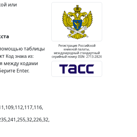
кой или
кста
Регистрация Российской
с помощью таблицы
книжной палаты,
международный стандартный
нкт
Код знака из:
серийный номер ISSN: 2713-282X
ля между кодами
ерите Enter.
11,109,112,117,116,
235,241,255,32,226,32,