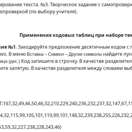
ирование текста. №3. Творческое задание с самопровер
опроверкой (по выбору учителя).
Применение кодовых таблиц при наборе те
ние №1
. Закодируйте предложение десятичным кодом 
ws. В меню
найдите пу
Вставка – Символ – Другие символы
Код запишите в строчку. В качестве разделите
ица (дес.)
ите запятую. В качестве разделителя между словами выб
:167,32,49,46,50,46,32,210,229,240,236,232,237,32,147,67,1
4,32,115,99,105,101,110,99,101,148,32,239,238,255,226,232,
53,59,32,227,238,228,243,46)