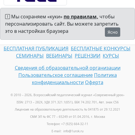
Мы сохраняем «куки»
по правилам,
чтобы
персонализировать сайт. Вы можете запретить
это в настройках браузера
Ясно
БЕСПЛАТНАЯ ПУБЛИКАЦИЯ
БЕСПЛАТНЫЕ КОНКУРСЫ
СЕМИНАРЫ
ВЕБИНАРЫ
РЕЦЕНЗИИ
КУРСЫ
Сведения об образовательной организации
Пользовательское соглашение
Политика
конфиденциальности
Оферта
© 2010 – 2026, Всероссийский педагогический журнал «Современный урок
»
ISSN: 2713 – 282X, УДК 371.321.1(051), ББК 74.202.701, Авт. знак С56
Лицензия на образовательную деятельность № 041875 от 29.12.2021
СМИ ЭЛ № ФС 77 – 65249 от 01.04.2016, г. Москва
Телефон: +7 (925) 664-32-11
E-mail: info@1urok.ru