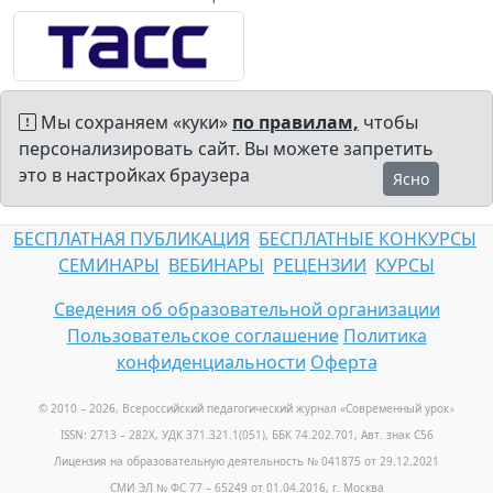
Мы сохраняем «куки»
по правилам,
чтобы
персонализировать сайт. Вы можете запретить
это в настройках браузера
Ясно
БЕСПЛАТНАЯ ПУБЛИКАЦИЯ
БЕСПЛАТНЫЕ КОНКУРСЫ
СЕМИНАРЫ
ВЕБИНАРЫ
РЕЦЕНЗИИ
КУРСЫ
Сведения об образовательной организации
Пользовательское соглашение
Политика
конфиденциальности
Оферта
© 2010 – 2026, Всероссийский педагогический журнал «Современный урок
»
ISSN: 2713 – 282X, УДК 371.321.1(051), ББК 74.202.701, Авт. знак С56
Лицензия на образовательную деятельность № 041875 от 29.12.2021
СМИ ЭЛ № ФС 77 – 65249 от 01.04.2016, г. Москва