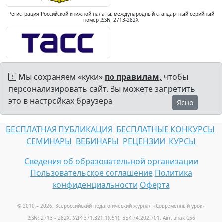
Регистрация Российской книжной палаты, международный стандартный серийный
номер ISSN: 2713-282X
Мы сохраняем «куки»
по правилам,
чтобы
персонализировать сайт. Вы можете запретить
это в настройках браузера
Ясно
БЕСПЛАТНАЯ ПУБЛИКАЦИЯ
БЕСПЛАТНЫЕ КОНКУРСЫ
СЕМИНАРЫ
ВЕБИНАРЫ
РЕЦЕНЗИИ
КУРСЫ
Сведения об образовательной организации
Пользовательское соглашение
Политика
конфиденциальности
Оферта
© 2010 – 2026, Всероссийский педагогический журнал «Современный урок
»
ISSN: 2713 – 282X, УДК 371.321.1(051), ББК 74.202.701, Авт. знак С56