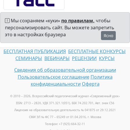
Мы сохраняем «куки»
по правилам,
чтобы
персонализировать сайт. Вы можете запретить
это в настройках браузера
Ясно
БЕСПЛАТНАЯ ПУБЛИКАЦИЯ
БЕСПЛАТНЫЕ КОНКУРСЫ
СЕМИНАРЫ
ВЕБИНАРЫ
РЕЦЕНЗИИ
КУРСЫ
Сведения об образовательной организации
Пользовательское соглашение
Политика
конфиденциальности
Оферта
© 2010 – 2026, Всероссийский педагогический журнал «Современный урок
»
ISSN: 2713 – 282X, УДК 371.321.1(051), ББК 74.202.701, Авт. знак С56
Лицензия на образовательную деятельность № 041875 от 29.12.2021
СМИ ЭЛ № ФС 77 – 65249 от 01.04.2016, г. Москва
Телефон: +7 (925) 664-32-11