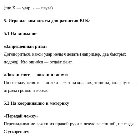
(где X — удар, - — пауза)
5. Игровые комплексы для развития ВПФ
5.1 На внимание
«Запрещённый ритм»
Договориться, какой удар нельзя делать (например, два быстрых
подряд). Кто ошибся — отдаёт фант.
«Ложки спят — ложки пляшут»
По сигналу «спят» — ложки лежат на коленях, тишина; «пляшут» —
играем громко и весело.
5.2 На координацию и моторику
«Передай ложку»
Перекладывание ложки из правой руки в левую за спиной, не глядя.
С ускорением.