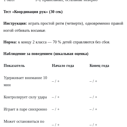
Тест «Координация рук» (30 сек)
Инструкция:
играть простой ритм (четверти), одновременно правой
ногой отбивать восьмые.
Норма:
к концу 2 класса — 70 % детей справляются без сбоя.
Наблюдение за поведением (шкальная оценка)
Показатель
Начало года
Конец года
Удерживает внимание 10
– / +
– / +
мин
Контролирует силу удара
– / +
– / +
Играет в паре синхронно
– / +
– / +
Может остановиться по
– / +
– / +