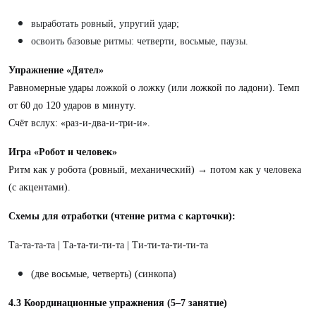
выработать ровный, упругий удар;
освоить базовые ритмы: четверти, восьмые, паузы.
Упражнение «Дятел»
Равномерные удары ложкой о ложку (или ложкой по ладони). Темп
от 60 до 120 ударов в минуту.
Счёт вслух: «раз-и-два-и-три-и».
Игра «Робот и человек»
Ритм как у робота (ровный, механический) → потом как у человека
(с акцентами).
Схемы для отработки (чтение ритма с карточки):
Та-та-та-та | Та-та-ти-ти-та | Ти-ти-та-ти-ти-та
(две восьмые, четверть) (синкопа)
4.3 Координационные упражнения (5–7 занятие)