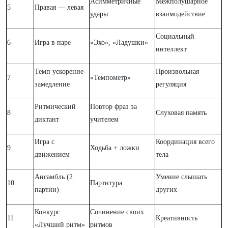
Асимметричные
Межполушарное
5
Правая — левая
удары
взаимодействие
Социальный
6
Игра в паре
«Эхо», «Ладушки»
интеллект
Темп ускорение-
Произвольная
7
«Темпометр»
замедление
регуляция
Ритмический
Повтор фраз за
8
Слуховая память
диктант
учителем
Игра с
Координация всего
9
Ходьба + ложки
движением
тела
Ансамбль (2
Умение слышать
10
Партитура
партии)
других
Конкурс
Сочинение своих
11
Креативность
«Лучший ритм»
ритмов