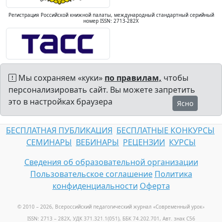
Регистрация Российской книжной палаты, международный стандартный серийный
номер ISSN: 2713-282X
Мы сохраняем «куки»
по правилам,
чтобы
персонализировать сайт. Вы можете запретить
это в настройках браузера
Ясно
БЕСПЛАТНАЯ ПУБЛИКАЦИЯ
БЕСПЛАТНЫЕ КОНКУРСЫ
СЕМИНАРЫ
ВЕБИНАРЫ
РЕЦЕНЗИИ
КУРСЫ
Сведения об образовательной организации
Пользовательское соглашение
Политика
конфиденциальности
Оферта
© 2010 – 2026, Всероссийский педагогический журнал «Современный урок
»
ISSN: 2713 – 282X, УДК 371.321.1(051), ББК 74.202.701, Авт. знак С56