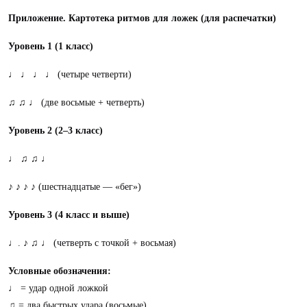
Приложение. Картотека ритмов для ложек (для распечатки)
Уровень 1 (1 класс)
♩ ♩ ♩ ♩ (четыре четверти)
♫ ♫ ♩ (две восьмые + четверть)
Уровень 2 (2–3 класс)
♩ ♫ ♫ ♩
♪ ♪ ♪ ♪ (шестнадцатые — «бег»)
Уровень 3 (4 класс и выше)
♩. ♪ ♫ ♩ (четверть с точкой + восьмая)
Условные обозначения:
♩ = удар одной ложкой
♫ = два быстрых удара (восьмые)