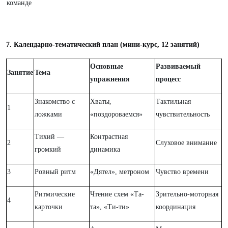
команде
7. Календарно-тематический план (мини-курс, 12 занятий)
Основные
Развиваемый
Занятие
Тема
упражнения
процесс
Знакомство с
Хваты,
Тактильная
1
ложками
«поздороваемся»
чувствительность
Тихий —
Контрастная
2
Слуховое внимание
громкий
динамика
3
Ровный ритм
«Дятел», метроном
Чувство времени
Ритмические
Чтение схем «Та-
Зрительно-моторная
4
карточки
та», «Ти-ти»
координация