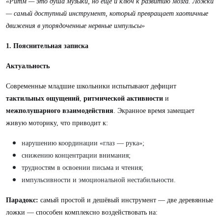
«Ритм — это душа музыки, но ещё и ключ к развитию мозга. Ложки
— самый доступный инструмент, который превращает хаотичные
движения в упорядоченные нервные импульсы»
1. Пояснительная записка
Актуальность
Современные младшие школьники испытывают дефицит
тактильных ощущений
,
ритмической активности
и
межполушарного взаимодействия
. Экранное время замещает
живую моторику, что приводит к:
нарушению координации «глаз — рука»;
снижению концентрации внимания;
трудностям в освоении письма и чтения;
импульсивности и эмоциональной нестабильности.
Парадокс:
самый простой и дешёвый инструмент — две деревянные
ложки — способен комплексно воздействовать на: