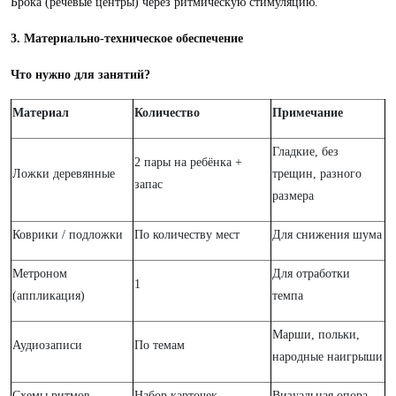
Брока (речевые центры) через ритмическую стимуляцию.
3. Материально-техническое обеспечение
Что нужно для занятий?
Материал
Количество
Примечание
Гладкие, без
2 пары на ребёнка +
Ложки деревянные
трещин, разного
запас
размера
Коврики / подложки
По количеству мест
Для снижения шума
Метроном
Для отработки
1
(аппликация)
темпа
Марши, польки,
Аудиозаписи
По темам
народные наигрыши
Схемы ритмов
Набор карточек
Визуальная опора