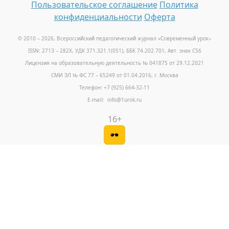
Пользовательское соглашение
Политика
конфиденциальности
Оферта
© 2010 – 2026, Всероссийский педагогический журнал «Современный урок
»
ISSN: 2713 – 282X, УДК 371.321.1(051), ББК 74.202.701, Авт. знак С56
Лицензия на образовательную деятельность № 041875 от 29.12.2021
СМИ ЭЛ № ФС 77 – 65249 от 01.04.2016, г. Москва
Телефон: +7 (925) 664-32-11
E-mail: info@1urok.ru
16+