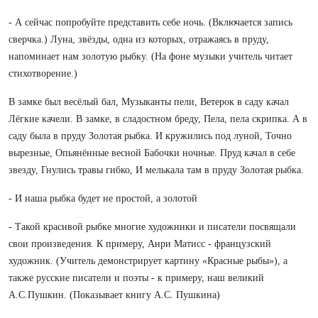
- А сейчас попробуйте представить себе ночь. (Включается запись
сверчка.) Луна, звёзды, одна из которых, отражаясь в пруду,
напоминает нам золотую рыбку. (На фоне музыки учитель читает
стихотворение.)
В замке был весёлый бал, Музыканты пели, Ветерок в саду качал
Лёгкие качели. В замке, в сладостном бреду, Пела, пела скрипка. А в
саду была в пруду Золотая рыбка. И кружились под луной, Точно
вырезные, Опьянённые весной Бабочки ночные. Пруд качал в себе
звезду, Гнулись травы гибко, И мелькала там в пруду Золотая рыбка.
- И наша рыбка будет не простой, а золотой
- Такой красивой рыбке многие художники и писатели посвящали
свои произведения. К примеру, Анри Матисс - французский
художник. (Учитель демонстрирует картину «Красные рыбы»), а
также русские писатели и поэты - к примеру, наш великий
А.С.Пушкин. (Показывает книгу А.С. Пушкина)