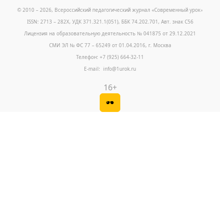
© 2010 – 2026, Всероссийский педагогический журнал «Современный урок
»
ISSN: 2713 – 282X, УДК 371.321.1(051), ББК 74.202.701, Авт. знак С56
Лицензия на образовательную деятельность № 041875 от 29.12.2021
СМИ ЭЛ № ФС 77 – 65249 от 01.04.2016, г. Москва
Телефон: +7 (925) 664-32-11
E-mail: info@1urok.ru
16+